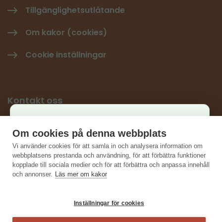
Tillgänglighetsutlåtande
Om kakor (cookies)
Cookie inställningar
Kontakt oss
Käyttäjäkysely
Ge respons
Om cookies på denna webbplats
×
Vi använder cookies för att samla in och analysera information om
Kontaktuppgifter
Auta kehittämään sivustoa ja vastaa lyhyeen
webbplatsens prestanda och användning, för att förbättra funktioner
kopplade till sociala medier och för att förbättra och anpassa innehåll
kyselyyn.
och annonser.
Läs mer om kakor
Vastaa kyselyyn
Inställningar för cookies