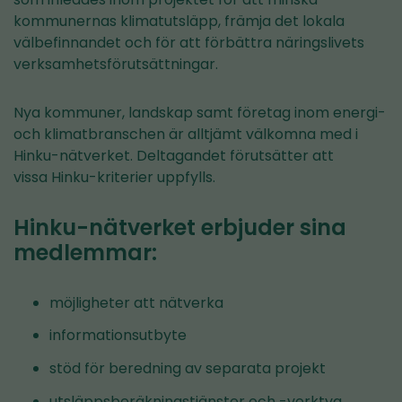
kommunernas klimatutsläpp, främja det lokala
välbefinnandet och för att förbättra näringslivets
verksamhetsförutsättningar.
Nya kommuner, landskap samt företag inom energi-
och klimatbranschen är alltjämt välkomna med i
Hinku-nätverket. Deltagandet förutsätter att
vissa Hinku-kriterier uppfylls.
Hinku-nätverket erbjuder sina
medlemmar:
möjligheter att nätverka
informationsutbyte
stöd för beredning av separata projekt
utsläppsberäkningstjänster och -verktyg