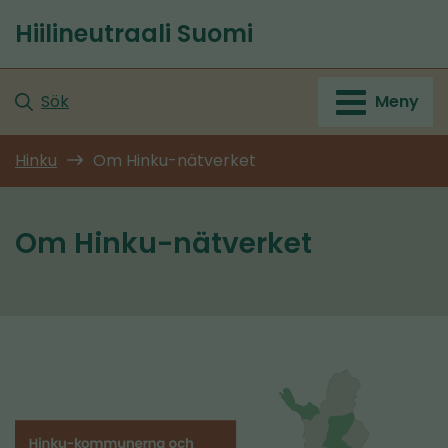
Gå
Hiilineutraali Suomi
till
Startsida
innehållet
Sök
Meny
Hinku
Om Hinku-nätverket
Om Hinku-nätverket