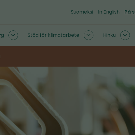
Suomeksi
In English
På 
yg
Stöd för klimatarbete
Hinku
Utsläppsdata
Stöd
Hin
och
för
und
verktyg
klimatarbete
g
undersidor
undersidor