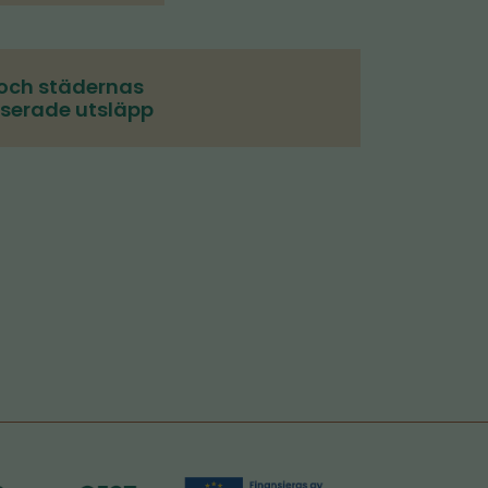
ch städernas
serade utsläpp