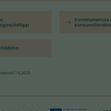
s
Kommunernas o
usgasutsläpp
konsumtionsba
 CO2data
aterad 7.5.2025