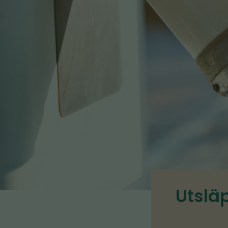
Utslä