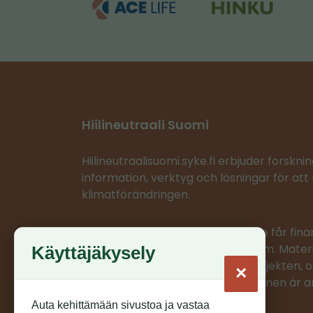
Hiilineutraali Suomi
Hiilineutraalisuomi.syke.fi erbjuder forskn
information, verktyg och lösningar för att
klimatförändringen.
Projekten ACE LIFE och Canemure får finan
Europeiska Unionens LIFE-program. Materi
Käyttäjäkysely
reflekterar enbart synsätt av projekten, 
×
CINEA eller Europeiska kommissionen är a
materialets innehåll.
Auta kehittämään sivustoa ja vastaa