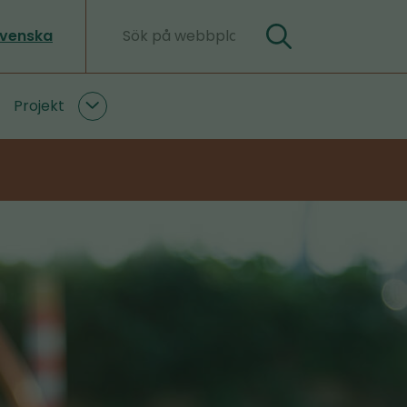
svenska
Sök
Sökorden
Projekt
ku
Projekt
ersidor
undersidor