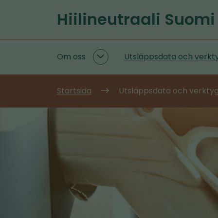
Gå
Hiilineutraali Suomi
till
Startsida
innehållet
Om oss
Utsläppsdata och verkt
Om
oss
undersidor
Startsida
Utsläppsdata och verkty