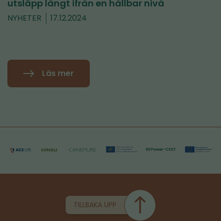
utsläpp långt ifrån en hållbar nivå
NYHETER
17.12.2024
Läs mer
TILLBAKA UPP