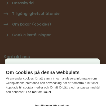
Dataskydd
Tillgänglighetsutlåtande
Om kakor (cookies)
Cookie inställningar
Kontakt oss
Käyttäjäkysely
Ge respons
Om cookies på denna webbplats
×
Vi använder cookies för att samla in och analysera information om
Kontaktuppgifter
Auta kehittämään sivustoa ja vastaa lyhyeen
webbplatsens prestanda och användning, för att förbättra funktioner
kopplade till sociala medier och för att förbättra och anpassa innehåll
kyselyyn.
och annonser.
Läs mer om kakor
Vastaa kyselyyn
Inställningar för cookies