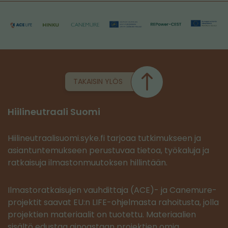
TAKAISIN YLÖS
Hiilineutraali Suomi
Hiilineutraalisuomi.syke.fi tarjoaa tutkimukseen ja
asiantuntemukseen perustuvaa tietoa, työkaluja ja
ratkaisuja ilmastonmuutoksen hillintään.
Ilmastoratkaisujen vauhdittaja (ACE)- ja Canemure-
projektit saavat EU:n LIFE-ohjelmasta rahoitusta, jolla
projektien materiaalit on tuotettu. Materiaalien
sisältö edustaa ainoastaan projektien omia