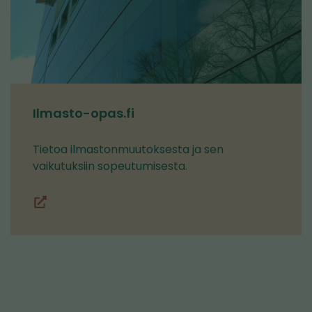
Ilmasto-opas.fi
Tietoa ilmastonmuutoksesta ja sen
vaikutuksiin sopeutumisesta.
Ilmasto-
(siirryt
opas.fi
toiseen
palveluun)