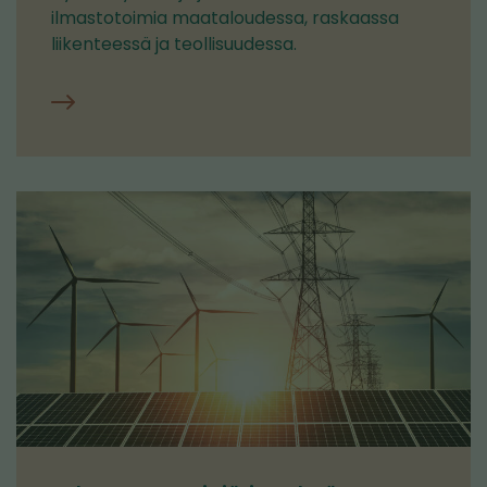
ilmastotoimia maataloudessa, raskaassa
liikenteessä ja teollisuudessa.
Ilmastoratkaisujen
vauhdittaja
(ACE)