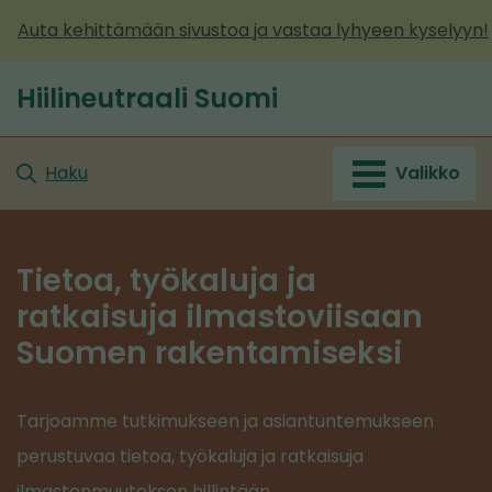
Siirry
Auta kehittämään sivustoa ja vastaa lyhyeen kyselyyn!
sisältöön
Hiilineutraali Suomi
Haku
Valikko
Tietoa, työkaluja ja
ratkaisuja ilmastoviisaan
Suomen rakentamiseksi
Tarjoamme tutkimukseen ja asiantuntemukseen
perustuvaa tietoa, työkaluja ja ratkaisuja
ilmastonmuutoksen hillintään.