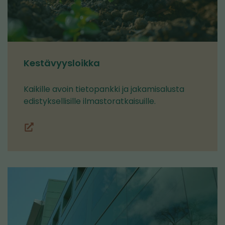
Kestävyysloikka
Kaikille avoin tietopankki ja jakamisalusta
edistyksellisille ilmastoratkaisuille.
Kestävyysloikka.fi
(siirryt
toiseen
palveluun)