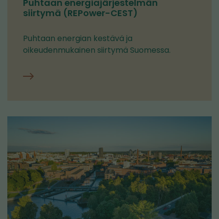
Puhtaan energiajärjestelmän
siirtymä (REPower-CEST)
Puhtaan energian kestävä ja
oikeudenmukainen siirtymä Suomessa.
Puhtaan
energiajärjestelmän
siirtymä
(REPower-
CEST)