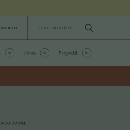
svenska
Hae
Hakusanat
a
Hinku
Projektit
Ilmastoratkaisuja
Hinku
Projektit
alasivut
alasivut
alasivut
uvaa tietoa,