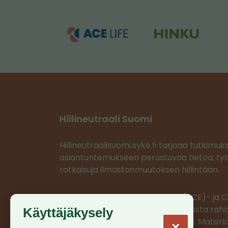
Hiilineutraali Suomi
Hiilineutraalisuomi.syke.fi tarjoaa tutkimuk
asiantuntemukseen perustuvaa tietoa, työ
ratkaisuja ilmastonmuutoksen hillintään.
Ilmastoratkaisujen vauhdittaja (ACE)- ja
projektit saavat EU:n LIFE-ohjelmasta rahoi
Käyttäjäkysely
projektien materiaalit on tuotettu. Materia
×