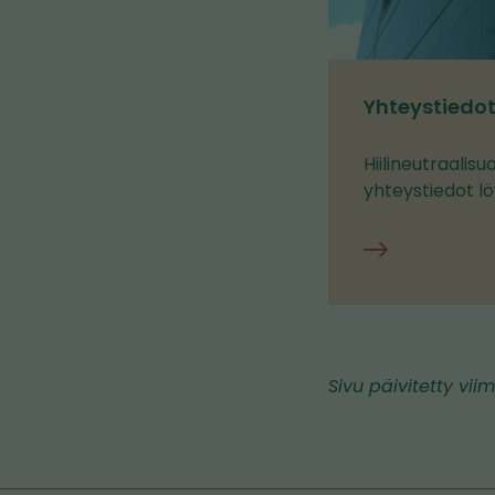
Yhteystiedo
Hiilineutraalis
yhteystiedot lö
Yhteystiedot
Sivu päivitetty viim