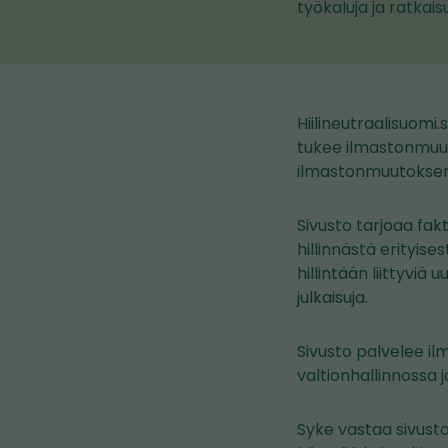
työkaluja ja ratkai
Hiilineutraalisuomi.
tukee ilmastonmuuto
ilmastonmuutoksen h
Sivusto tarjoaa fak
hillinnästä erityise
hillintään liittyviä 
julkaisuja.
Sivusto palvelee il
valtionhallinnossa j
Syke vastaa sivust