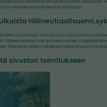
alvelua ja sen sisältämiä tietoja aina omalla vastuullaan 
äytön seurauksena syntyneestä vahingosta.
ulkaista Hiilineutraalisuomi.syk
vetulleita tuottamaan sisältöjä myös Syken ja sen projekt
Tällaisia sisältöjä ovat erityisesti uutiset, blogikirjoitukse
t. Päätöksen sisällön julkaisusta tekee sivuston toimitus
tä sivuston toimitukseen