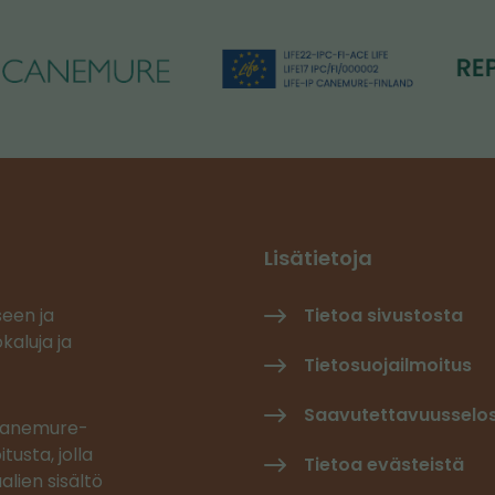
Lisätietoja
seen ja
Tietoa sivustosta
kaluja ja
Tietosuojailmoitus
Saavutettavuusselo
 Canemure-
tusta, jolla
Tietoa evästeistä
alien sisältö