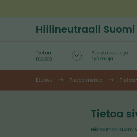
Siirry
sisältöön
Hiilineutraali Suomi
Etusivu
Tietoa
Päästötietoa ja
Tietoa
meistä
työkaluja
meistä
alasivut
Etusivu
Tietoa meistä
Tietoa 
Tietoa s
Hiilineutraalisuomi