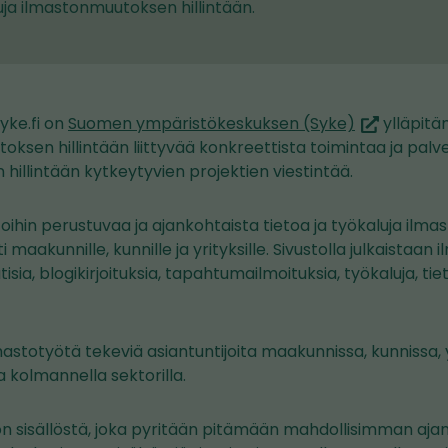
suja ilmastonmuutoksen hillintään.
(siirryt
syke.fi on
Suomen ympäristökeskuksen (Syke)
ylläpitä
toiseen
ksen hillintään liittyvää konkreettista toimintaa ja palv
palveluun)
illintään kytkeytyvien projektien viestintää.
toihin perustuvaa ja ajankohtaista tietoa ja työkaluja il
sti maakunnille, kunnille ja yrityksille. Sivustolla julkaista
uutisia, blogikirjoituksia, tapahtumailmoituksia, työkaluja, tie
mastotyötä tekeviä asiantuntijoita maakunnissa, kunnissa, y
a kolmannella sektorilla.
on sisällöstä, joka pyritään pitämään mahdollisimman ajan