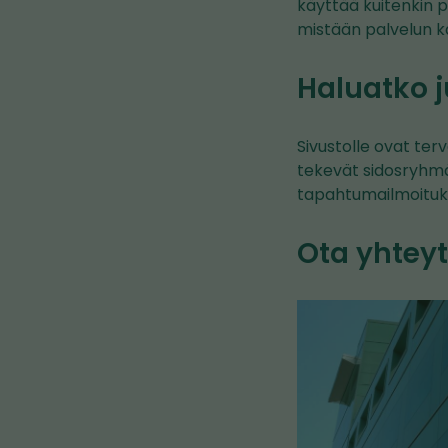
käyttää kuitenkin p
mistään palvelun k
Haluatko j
Sivustolle ovat ter
tekevät sidosryhmät. 
tapahtumailmoitukse
Ota yhteyt