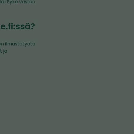
eikä Syke vastaa
e.fi:ssä?
ien ilmastotyötä
t ja
.