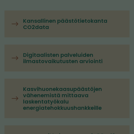
Kansallinen päästötietokanta
CO2data
Digitaalisten palveluiden
ilmastovaikutusten arviointi
Kasvihuonekaasupäästöjen
vähenemistä mittaava
laskentatyökalu
energiatehokkuushankkeille