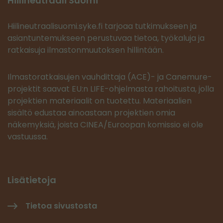
Hiilineutraali Suomi
Hiilineutraalisuomi.syke.fi tarjoaa tutkimukseen ja
asiantuntemukseen perustuvaa tietoa, työkaluja ja
ratkaisuja ilmastonmuutoksen hillintään.
Ilmastoratkaisujen vauhdittaja (ACE)- ja Canemure-
projektit saavat EU:n LIFE-ohjelmasta rahoitusta, jolla
projektien materiaalit on tuotettu. Materiaalien
sisältö edustaa ainoastaan projektien omia
näkemyksiä, joista CINEA/Euroopan komissio ei ole
vastuussa.
Lisätietoja
Tietoa sivustosta