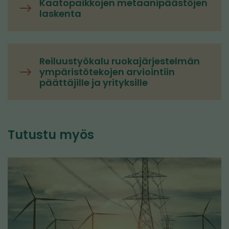
Kaatopaikkojen metaanipäästöjen
laskenta
Reiluustyökalu ruokajärjestelmän
ympäristötekojen arviointiin
päättäjille ja yrityksille
Tutustu myös