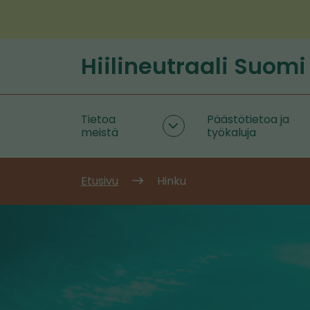
Siirry
sisältöön
Hiilineutraali Suomi
Etusivu
Tietoa
Päästötietoa ja
Tietoa
meistä
työkaluja
meistä
alasivut
Etusivu
Hinku