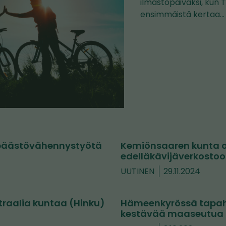
ilmastopäiväksi, kun
ensimmäistä kertaa…
a päästövähennystyötä
Kemiönsaaren kunta on
edelläkävijäverkosto
UUTINEN
29.11.2024
eutraalia kuntaa (Hinku)
Hämeenkyrössä tapahtu
kestävää maaseutua