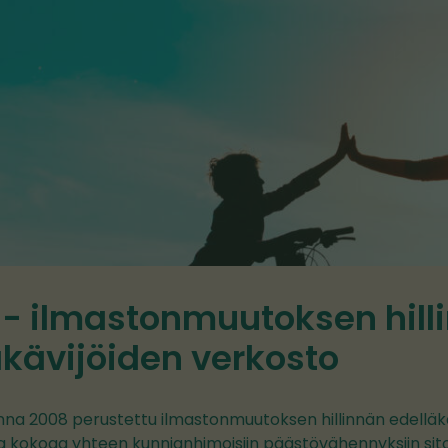
 - ilmastonmuutoksen hill
äkävijöiden verkosto
nna 2008 perustettu ilmastonmuutoksen hillinnän edelläk
ka kokoaa yhteen kunnianhimoisiin päästövähennyksiin si