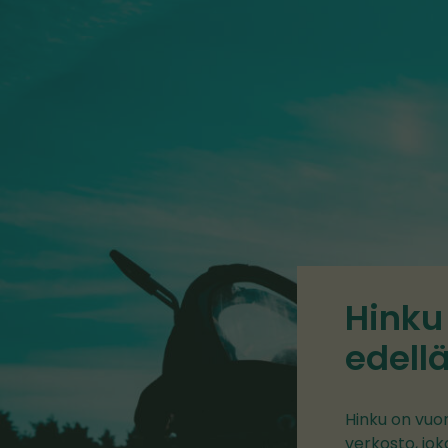
Hinku
edell
Hinku on vuo
verkosto, jo