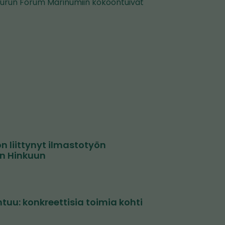
 Turun Forum Marinumiin kokoontuivat
 liittynyt ilmastotyön
on Hinkuun
u: konkreettisia toimia kohti