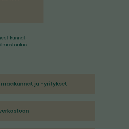
neet kunnat,
a ilmastoalan
-maakunnat ja -yritykset
verkostoon