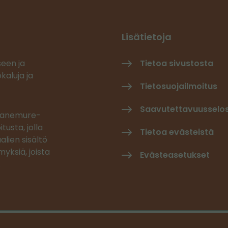
Lisätietoja
seen ja
Tietoa sivustosta
kaluja ja
Tietosuojailmoitus
Saavutettavuusselo
 Canemure-
tusta, jolla
Tietoa evästeistä
alien sisältö
yksiä, joista
Evästeasetukset
.