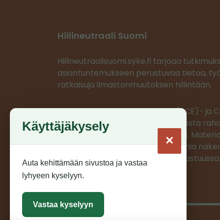
Hiilineutraali Suomi
Hiilineutraalisuomi.syke.fi tarjoaa tutkimuk
asiantuntemukseen perustuvaa tietoa, työ
ratkaisuja ilmastonmuutoksen hillintään.
Ilmastoratkaisujen vauhdittaja (ACE)- ja
projektit saavat EU:n LIFE-ohjelmasta rahoi
Käyttäjäkysely
projektien materiaalit on tuotettu. Materia
×
edustaa ainoastaan projektien omia näkem
CINEA/Euroopan komissio ei ole vastuussa
Auta kehittämään sivustoa ja vastaa
lyhyeen kyselyyn.
Vastaa kyselyyn