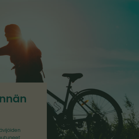
innän
ävijöiden
toutuneet