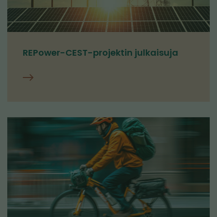
REPower-CEST-projektin julkaisuja
Julkaisut
ja
media