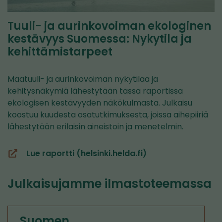
Tuuli- ja aurinkovoiman ekologinen
kestävyys Suomessa: Nykytila ja
kehittämistarpeet
Maatuuli- ja aurinkovoiman nykytilaa ja
kehitysnäkymiä lähestytään tässä raportissa
ekologisen kestävyyden näkökulmasta. Julkaisu
koostuu kuudesta osatutkimuksesta, joissa aihepiiriä
lähestytään erilaisin aineistoin ja menetelmin.
Lue raportti (helsinki.helda.fi)
(siirryt
toiseen
Julkaisujamme ilmastoteemassa
palveluun)
Suomen