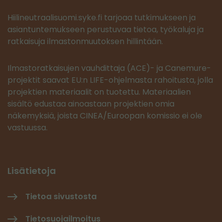
Hiilineutraalisuomi.syke.fi tarjoaa tutkimukseen ja
asiantuntemukseen perustuvaa tietoa, työkaluja ja
ratkaisuja ilmastonmuutoksen hillintään.
Ilmastoratkaisujen vauhdittaja (ACE)- ja Canemure-
projektit saavat EU:n LIFE-ohjelmasta rahoitusta, jolla
projektien materiaalit on tuotettu. Materiaalien
sisältö edustaa ainoastaan projektien omia
näkemyksiä, joista CINEA/Euroopan komissio ei ole
vastuussa.
Lisätietoja
Tietoa sivustosta
Tietosuojailmoitus