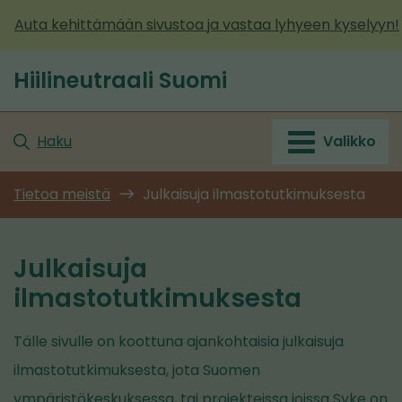
Siirry
Auta kehittämään sivustoa ja vastaa lyhyeen kyselyyn!
sisältöön
Hiilineutraali Suomi
Etusivu
Haku
Valikko
Tietoa meistä
Julkaisuja ilmastotutkimuksesta
Julkaisuja
ilmastotutkimuksesta
Tälle sivulle on koottuna ajankohtaisia julkaisuja
ilmastotutkimuksesta, jota Suomen
ympäristökeskuksessa, tai projekteissa joissa Syke on