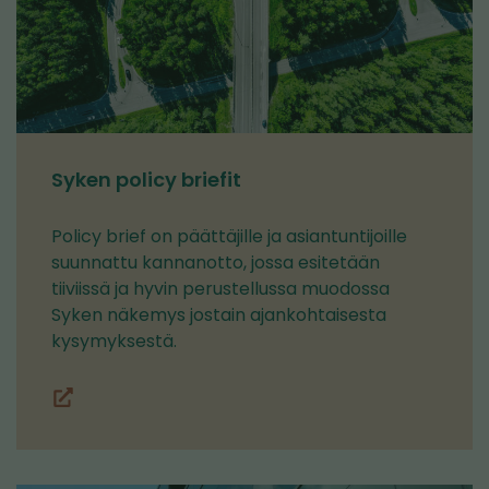
Syken policy briefit
Policy brief on päättäjille ja asiantuntijoille
suunnattu kannanotto, jossa esitetään
tiiviissä ja hyvin perustellussa muodossa
Syken näkemys jostain ajankohtaisesta
kysymyksestä.
Katso
(siirryt
policy
toiseen
briefimme
palveluun)