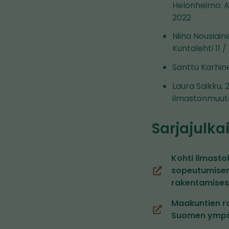
Helonheimo: A
2022
Niina Nousiain
Kuntalehti 11 /
Santtu Karhin
Laura Saikku, 
ilmastonmuutok
Sarjajulka
Kohti ilmasto
sopeutumisen
(siirryt
rakentamisess
toiseen
palveluun)
Maakuntien ro
(siirryt
Suomen ympäri
toiseen