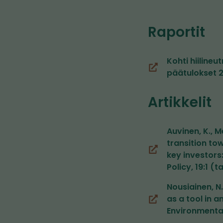
Raportit
Kohti hiiline
(siirryt
päätulokset 
toiseen
palveluun)
Artikkelit
Auvinen, K., M
transition to
(siirryt
key investors
toiseen
Policy, 19:1 (
palveluun)
Nousiainen, N
as a tool in 
(siirryt
Environmental
toiseen