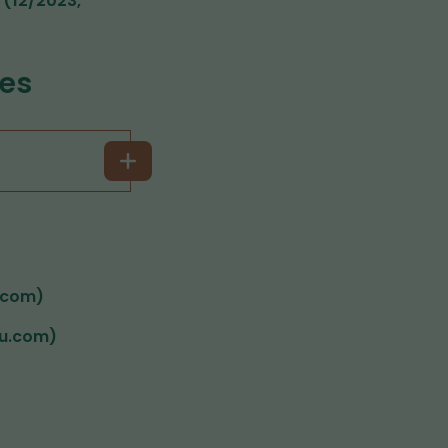
 (12/2023,
ces
u.com)
uu.com)