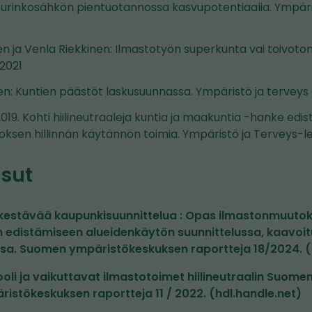
urinkosähkön pientuotannossa kasvupotentiaalia. Ympäris
en ja Venla Riekkinen: Ilmastotyön superkunta vai toivoto
 2021
en: Kuntien päästöt laskusuunnassa. Ympäristö ja terveys
2019. Kohti hiilineutraaleja kuntia ja maakuntia -hanke edis
sen hillinnän käytännön toimia. Ympäristö ja Terveys-lehti
isut
kestävää kaupunkisuunnittelua : Opas ilmastonmuutoks
 edistämiseen alueidenkäytön suunnittelussa, kaavoit
a. Suomen ympäristökeskuksen raportteja 18/2024. (he
oli ja vaikuttavat ilmastotoimet hiilineutraalin Suome
stökeskuksen raportteja 11 / 2022. (hdl.handle.net)