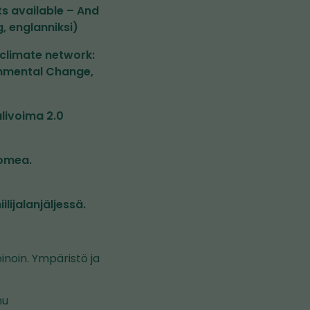
ts available – And
g, englanniksi)
a climate network:
ronmental Change,
livoima 2.0
uomea.
lijalanjäljessä.
inoin. Ympäristö ja
mu