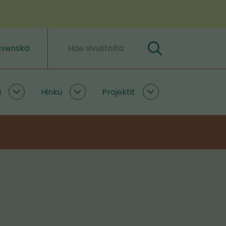
svenska
Hae
Hakusanat
a
Hinku
Projektit
Ilmastoratkaisuja
Hinku
Projektit
alasivut
alasivut
alasivut