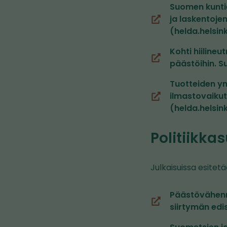
Suomen kunti
palveluun)
ja laskentoje
(siirryt
(helda.helsinki
toiseen
palveluun)
Kohti hiiline
(siirryt
päästöihin. S
toiseen
Tuotteiden ym
palveluun)
ilmastovaikut
(siirryt
(helda.helsinki
toiseen
palveluun)
Politiikka
Julkaisuissa esitet
Päästövähenny
(siirryt
siirtymän edi
toiseen