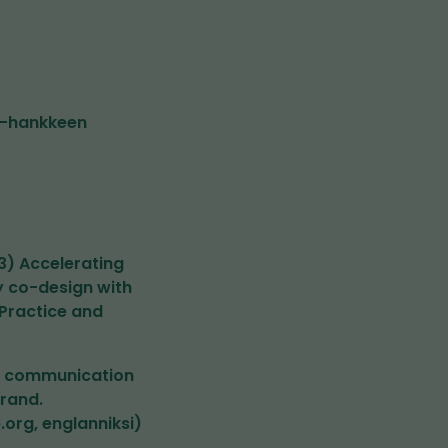
nd-hankkeen
023) Accelerating
y co-design with
 Practice and
ate communication
brand.
org, englanniksi)