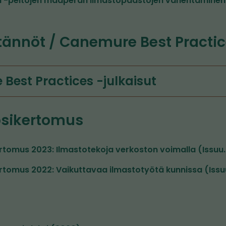
a -peltojen maaperän ilmastopäästöjen vähentäminen
tännöt / Canemure Best Practi
Best Practices -julkaisut
sikertomus
rtomus 2023: Ilmastotekoja verkoston voimalla (Issu
ertomus 2022: Vaikuttavaa ilmastotyötä kunnissa (Iss