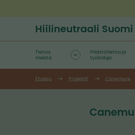
Siirry
sisältöön
Hiilineutraali Suomi
Etusivu
Tietoa
Päästötietoa ja
Tietoa
meistä
työkaluja
meistä
alasivut
Etusivu
Projektit
Canemure
Canemur