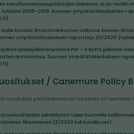
en kasvihuonekaasupäästöjen laskenta, ALas-mallin
n tuloksia 2005–2018. Suomen ympäristökeskuksen rap
.fi)
utraalia kuntaa: ilmastoverkoston vaikutus kunnan ilma
uomen ympäristökeskuksen raportteja 20/2020 (helda.h
päristöjalanjälkimenetelmä PEF – Käyttö julkisten han
usten arvioinnissa. Suomen ympäristökeskuksen rapor
.fi)
suositukset / Canemure Policy B
ään suosituksia päätöksentekoon hankkeen eri teemoihin li
svelvoitteiden laiminlyönti tulee Suomelle kalliimmak
stäminen liikenteessä (5/2024 hdl.handle.net)