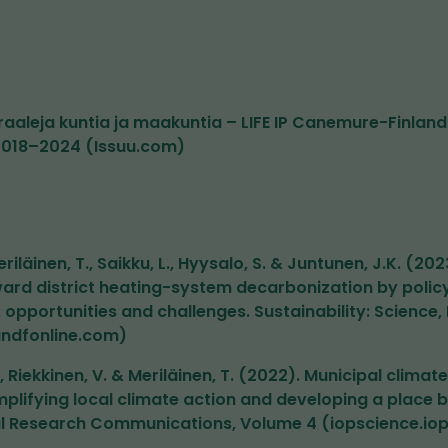
utraaleja kuntia ja maakuntia – LIFE IP Canemure-Finla
2018–2024 (Issuu.com)
eriläinen, T., Saikku, L., Hyysalo, S. & Juntunen, J.K. (2
ward district heating-system decarbonization by polic
: opportunities and challenges. Sustainability: Science,
tandfonline.com)
., Riekkinen, V. & Meriläinen, T. (2022). Municipal clim
amplifying local climate action and developing a place 
 Research Communications, Volume 4 (iopscience.iop.