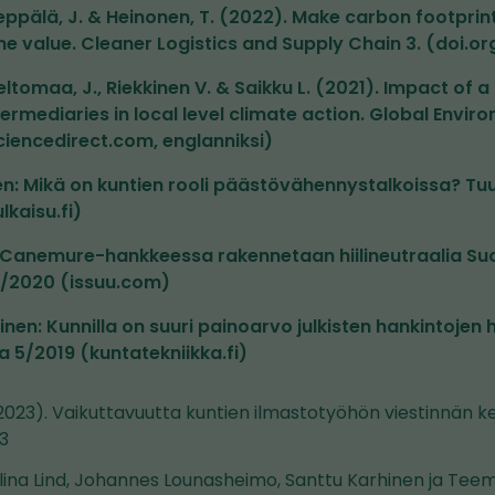
 Seppälä, J. & Heinonen, T. (2022). Make carbon footprin
 one value. Cleaner Logistics and Supply Chain 3. (doi.or
eltomaa, J., Riekkinen V. & Saikku L. (2021). Impact of 
ntermediaries in local level climate action. Global Envi
iencedirect.com, englanniksi)
en: Mikä on kuntien rooli päästövähennystalkoissa? Tuu
lkaisu.fi)
: Canemure-hankkeessa rakennetaan hiilineutraalia S
1/2020 (issuu.com)
en: Kunnilla on suuri painoarvo julkisten hankintojen hii
a 5/2019 (kuntatekniikka.fi)
(2023). Vaikuttavuutta kuntien ilmastotyöhön viestinnän ke
3
 Alina Lind, Johannes Lounasheimo, Santtu Karhinen ja Tee