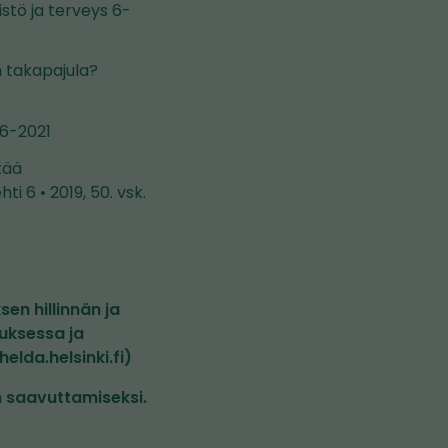
tö ja terveys 6-
n takapajula?
 6-2021
tää
 6 • 2019, 50. vsk.
en hillinnän ja
uksessa ja
lda.helsinki.fi)
n saavuttamiseksi.