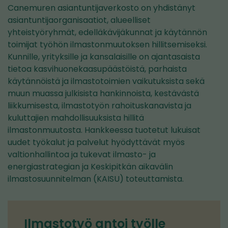
Canemuren asiantuntijaverkosto on yhdistänyt
asiantuntijaorganisaatiot, alueelliset
yhteistyöryhmät, edelläkävijäkunnat ja käytännön
toimijat työhön ilmastonmuutoksen hillitsemiseksi.
Kunnille, yrityksille ja kansalaisille on ajantasaista
tietoa kasvihuonekaasupäästöistä, parhaista
käytännöistä ja ilmastotoimien vaikutuksista sekä
muun muassa julkisista hankinnoista, kestävästä
liikkumisesta, ilmastotyön rahoituskanavista ja
kuluttajien mahdollisuuksista hillitä
ilmastonmuutosta. Hankkeessa tuotetut lukuisat
uudet työkalut ja palvelut hyödyttävät myös
valtionhallintoa ja tukevat ilmasto- ja
energiastrategian ja Keskipitkän aikavälin
ilmastosuunnitelman (KAISU) toteuttamista.
Ilmastotyö antoi työlle