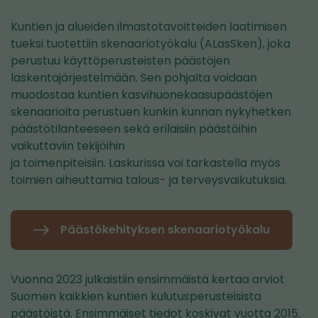
Kuntien ja alueiden ilmastotavoitteiden laatimisen
tueksi tuotettiin skenaariotyökalu (ALasSken), joka
perustuu käyttöperusteisten päästöjen
laskentajärjestelmään. Sen pohjalta voidaan
muodostaa kuntien kasvihuonekaasupäästöjen
skenaarioita perustuen kunkin kunnan nykyhetken
päästötilanteeseen sekä erilaisiin päästöihin
vaikuttaviin tekijöihin
ja toimenpiteisiin. Laskurissa voi tarkastella myös
toimien aiheuttamia talous- ja terveysvaikutuksia.
Päästökehityksen skenaariotyökalu
Vuonna 2023 julkaistiin ensimmäistä kertaa arviot
Suomen kaikkien kuntien kulutusperusteisista
päästöistä. Ensimmäiset tiedot koskivat vuotta 2015.