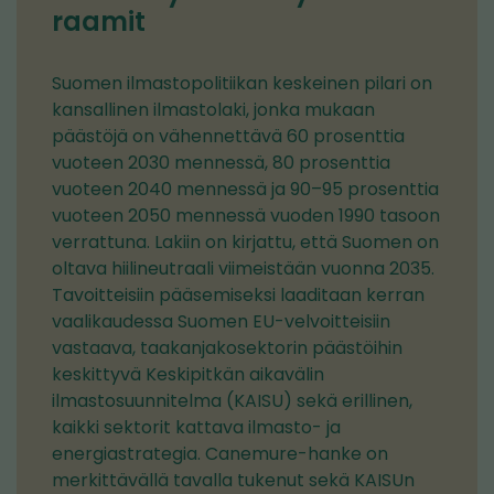
raamit
Suomen ilmastopolitiikan keskeinen pilari on
kansallinen ilmastolaki, jonka mukaan
päästöjä on vähennettävä 60 prosenttia
vuoteen 2030 mennessä, 80 prosenttia
vuoteen 2040 mennessä ja 90–95 prosenttia
vuoteen 2050 mennessä vuoden 1990 tasoon
verrattuna. Lakiin on kirjattu, että Suomen on
oltava hiilineutraali viimeistään vuonna 2035.
Tavoitteisiin pääsemiseksi laaditaan kerran
vaalikaudessa Suomen EU-velvoitteisiin
vastaava, taakanjakosektorin päästöihin
keskittyvä Keskipitkän aikavälin
ilmastosuunnitelma (KAISU) sekä erillinen,
kaikki sektorit kattava ilmasto- ja
energiastrategia. Canemure-hanke on
merkittävällä tavalla tukenut sekä KAISUn