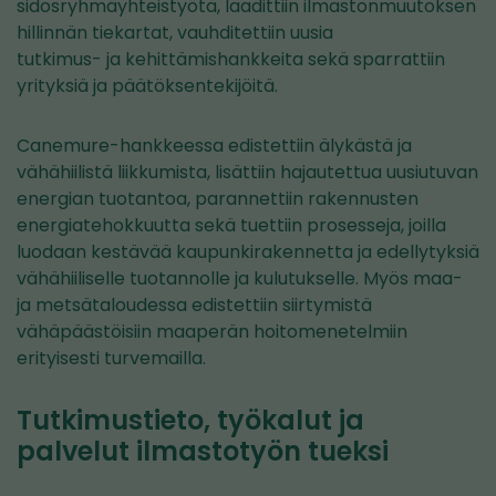
sidosryhmäyhteistyötä, laadittiin ilmastonmuutoksen
hillinnän tiekartat, vauhditettiin uusia
tutkimus- ja kehittämishankkeita sekä sparrattiin
yrityksiä ja päätöksentekijöitä.
Canemure-hankkeessa edistettiin älykästä ja
vähähiilistä liikkumista, lisättiin hajautettua uusiutuvan
energian tuotantoa, parannettiin rakennusten
energiatehokkuutta sekä tuettiin prosesseja, joilla
luodaan kestävää kaupunkirakennetta ja edellytyksiä
vähähiiliselle tuotannolle ja kulutukselle. Myös maa-
ja metsätaloudessa edistettiin siirtymistä
vähäpäästöisiin maaperän hoitomenetelmiin
erityisesti turvemailla.
Tutkimustieto, työkalut ja
palvelut ilmastotyön tueksi