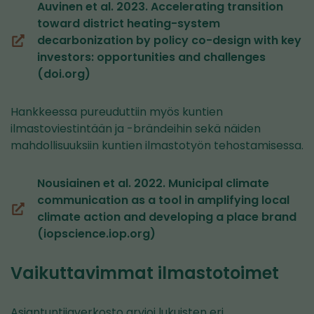
Auvinen et al. 2023. Accelerating transition
toward district heating-system
decarbonization by policy co-design with key
(siirryt
investors: opportunities and challenges
toiseen
(doi.org)
palveluun)
Hankkeessa pureuduttiin myös kuntien
ilmastoviestintään ja -brändeihin sekä näiden
mahdollisuuksiin kuntien ilmastotyön tehostamisessa.
Nousiainen et al. 2022. Municipal climate
communication as a tool in amplifying local
(siirryt
climate action and developing a place brand
toiseen
(iopscience.iop.org)
palveluun)
Vaikuttavimmat ilmastotoimet
Asiantuntijaverkosto arvioi lukuisten eri