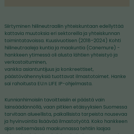
Siirtyminen hiilineutraaliin yhteiskuntaan edellyttää
kattavia muutoksia eri sektoreilla ja yhteiskunnan
toimintatavoissa. Kuusivuotisen (2018–2024) Kohti
hiilineutraaleja kuntia ja maakuntia (Canemure) -
hankkeen ytimessä oli alusta lähtien yhteistyö ja
verkostoituminen,
vankka asiantuntijuus ja konkreettiset,
päästövähennyksiä tuottavat ilmastotoimet. Hanke
sai rahoitusta EU:n LIFE IP-ohjelmasta.
Kunnianhimoisiin tavoitteisiin ei päästä vain
lainsäädännöllä, vaan pitkien etäisyyksien Suomessa
tarvitaan alueellista, paikallisista tarpeista nousevaa
ja hyvinvointia lisäävää ilmastotyötä. Koko hankkeen
ajan seitsemässä maakunnassa tehtiin laajaa