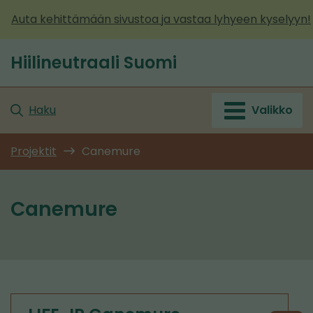
Siirry
Auta kehittämään sivustoa ja vastaa lyhyeen kyselyyn!
sisältöön
Hiilineutraali Suomi
Etusivu
Haku
Valikko
Projektit
Canemure
Canemure