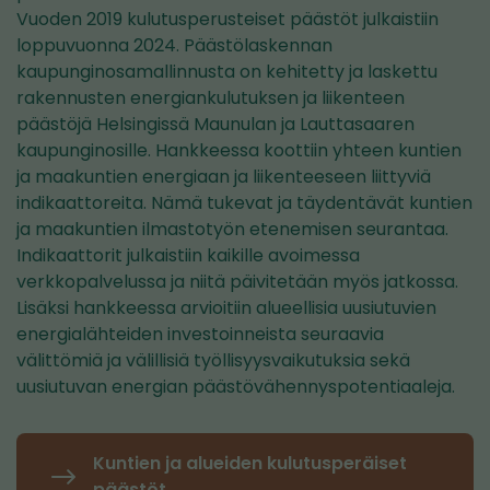
Vuoden 2019 kulutusperusteiset päästöt julkaistiin
loppuvuonna 2024. Päästölaskennan
kaupunginosamallinnusta on kehitetty ja laskettu
rakennusten energiankulutuksen ja liikenteen
päästöjä Helsingissä Maunulan ja Lauttasaaren
kaupunginosille. Hankkeessa koottiin yhteen kuntien
ja maakuntien energiaan ja liikenteeseen liittyviä
indikaattoreita. Nämä tukevat ja täydentävät kuntien
ja maakuntien ilmastotyön etenemisen seurantaa.
Indikaattorit julkaistiin kaikille avoimessa
verkkopalvelussa ja niitä päivitetään myös jatkossa.
Lisäksi hankkeessa arvioitiin alueellisia uusiutuvien
energialähteiden investoinneista seuraavia
välittömiä ja välillisiä työllisyysvaikutuksia sekä
uusiutuvan energian päästövähennyspotentiaaleja.
Kuntien ja alueiden kulutusperäiset
päästöt