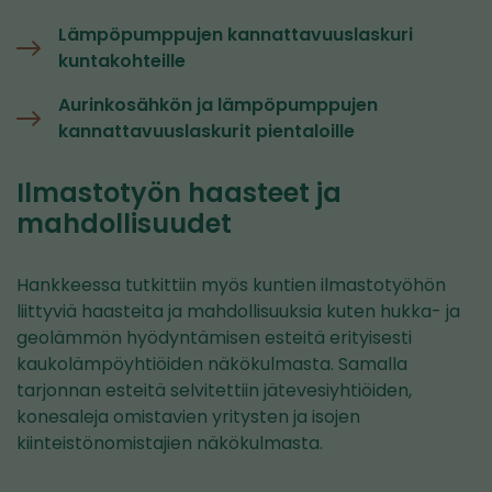
Lämpöpumppujen kannattavuuslaskuri
kuntakohteille
Aurinkosähkön ja lämpöpumppujen
kannattavuuslaskurit pientaloille
Ilmastotyön haasteet ja
mahdollisuudet
Hankkeessa tutkittiin myös kuntien ilmastotyöhön
liittyviä haasteita ja mahdollisuuksia kuten hukka- ja
geolämmön hyödyntämisen esteitä erityisesti
kaukolämpöyhtiöiden näkökulmasta. Samalla
tarjonnan esteitä selvitettiin jätevesiyhtiöiden,
konesaleja omistavien yritysten ja isojen
kiinteistönomistajien näkökulmasta.