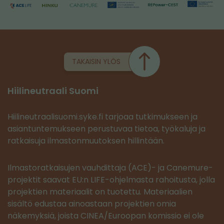
TAKAISIN YLÖS
Hiilineutraali Suomi
Hiilineutraalisuomi.syke.fi tarjoaa tutkimukseen ja
asiantuntemukseen perustuvaa tietoa, työkaluja ja
ratkaisuja ilmastonmuutoksen hillintään.
Ilmastoratkaisujen vauhdittaja (ACE)- ja Canemure-
projektit saavat EU:n LIFE-ohjelmasta rahoitusta, jolla
projektien materiaalit on tuotettu. Materiaalien
sisältö edustaa ainoastaan projektien omia
näkemyksiä, joista CINEA/Euroopan komissio ei ole