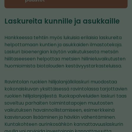
Laskureita kunnille ja asukkaille
Hankkeessa tehtiin myös lukuisia erilaisia laskureita
helpottamaan kuntien ja asukkaiden ilmastotekoja.
Laskuri bioenergian käytön vaikutuksesta metsän
hiilitaseeseen helpottaa metsien hiilinieluvaikutusten
huomioimista biotalouden kestävyystarkasteluissa.
Ravintolan ruokien hiilijalanjälkilaskuri muodostaa
kokonaiskuvan yksittäisessä ravintolassa tarjottavien
ruokien hiilijalanjäljestä. Ruokapalveluiden laskuri taas
soveltuu parhaiten toimintatapojen muutosten
vaikutuksen havainnollistamiseen, esimerkkeinä
kasvisruoan lisääminen ja hävikin vähentäminen.
Kuntakohteen aurinkosähkön kannattavuuslaskurin
avulla voi arvioida investoinnin kannattavuutta