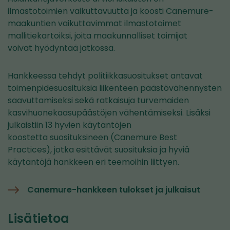
ilmastotoimien vaikuttavuutta ja koosti Canemure-
maakuntien vaikuttavimmat ilmastotoimet
mallitiekartoiksi, joita maakunnalliset toimijat
voivat hyödyntää jatkossa.
Hankkeessa tehdyt politiikkasuositukset antavat
toimenpidesuosituksia liikenteen päästövähennysten
saavuttamiseksi sekä ratkaisuja turvemaiden
kasvihuonekaasupäästöjen vähentämiseksi. Lisäksi
julkaistiin 13 hyvien käytäntöjen
koostetta suosituksineen (Canemure Best
Practices), jotka esittävät suosituksia ja hyviä
käytäntöjä hankkeen eri teemoihin liittyen.
Canemure-hankkeen tulokset ja julkaisut
Lisätietoa