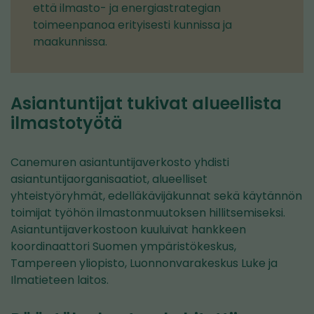
että ilmasto- ja energiastrategian
toimeenpanoa erityisesti kunnissa ja
maakunnissa.
Asiantuntijat tukivat alueellista
ilmastotyötä
Canemuren asiantuntijaverkosto yhdisti
asiantuntijaorganisaatiot, alueelliset
yhteistyöryhmät, edelläkävijäkunnat sekä käytännön
toimijat työhön ilmastonmuutoksen hillitsemiseksi.
Asiantuntijaverkostoon kuuluivat hankkeen
koordinaattori Suomen ympäristökeskus,
Tampereen yliopisto, Luonnonvarakeskus Luke ja
Ilmatieteen laitos.