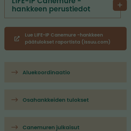
LIFE-IP Canemure -
hankkeen perustiedot
Lue LIFE-IP Canemure -hankkeen
(siirryt
päätulokset raportista (issuu.com)
toiseen
palveluun)
Aluekoordinaatio
Osahankkeiden tulokset
Canemuren julkaisut