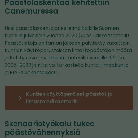
Päästölaskentaa kehitettiin
Canemuressa
Uusi päästölaskentajärjestelmä kaikille Suomen
kunnille julkaistiin vuonna 2020 (ALas-laskentamalli).
Päästötietoja on tämän jälkeen päivitetty vuosittain.
Kuntien käyttöperusteisten ilmastopäästöjen määrä
ja kehitys ovat avoimesti saatavilla vuosille 1990 ja
2005–2022 ja niitä voi tarkastella kunta-, maakunta-
ja ELY-aluekohtaisesti.
Kuntien käyttöperäiset päästöt ja
ilmastoindikaattorit
Skenaariotyökalu tukee
päästövähennyksiä