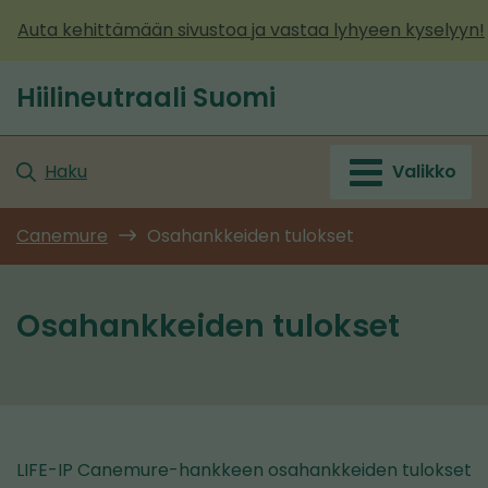
Siirry
Auta kehittämään sivustoa ja vastaa lyhyeen kyselyyn!
sisältöön
Hiilineutraali Suomi
Etusivu
Haku
Valikko
Canemure
Osahankkeiden tulokset
Osahankkeiden tulokset
LIFE-IP Canemure-hankkeen osahankkeiden tulokset