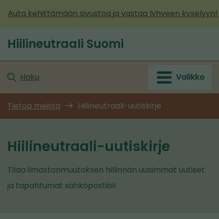
Siirry
Auta kehittämään sivustoa ja vastaa lyhyeen kyselyyn!
sisältöön
Hiilineutraali Suomi
Etusivu
Haku
Valikko
Tietoa meistä
Hiilineutraali-uutiskirje
Hiilineutraali-uutiskirje
Tilaa ilmastonmuutoksen hillinnän uusimmat uutiset
ja tapahtumat sähköpostiisi!