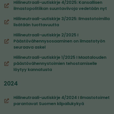
Hiilineutraali-uutiskirje 4/2025: Kansallisen
palveluun)
(avautuu
ilmastopolitiikan suuntaviivoja vedetään nyt
uuteen
Hiilineutraali-uutiskirje 3/2025: Ilmastotoimilla
ikkunaan,
(avautuu
lisätään tuottavuutta
siirryt
uuteen
toiseen
Hiilineutraali-uutiskirje 2/2025 I
ikkunaan,
palveluun)
Päästövähennysosaaminen on ilmastotyön
siirryt
(avautuu
seuraava askel
toiseen
uuteen
palveluun)
ikkunaan,
Hiilineutraali-uutiskirje 1/2025 I Maatalouden
siirryt
päästövähennystoimien tehostamiselle
(avautuu
toiseen
löytyy kannatusta
uuteen
palveluun)
ikkunaan,
2024
siirryt
toiseen
palveluun)
Hiilineutraali-uutiskirje 4/2024 I Ilmastotoimet
(avautuu
parantavat Suomen kilpailukykyä
uuteen