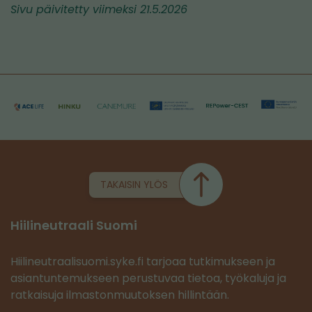
ikkunaan,
Sivu päivitetty viimeksi 21.5.2026
siirryt
toiseen
palveluun)
TAKAISIN YLÖS
Hiilineutraali Suomi
Hiilineutraalisuomi.syke.fi tarjoaa tutkimukseen ja
asiantuntemukseen perustuvaa tietoa, työkaluja ja
ratkaisuja ilmastonmuutoksen hillintään.