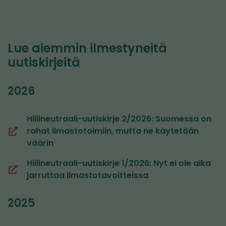
Lue aiemmin ilmestyneitä
uutiskirjeitä
2026
Hiilineutraali-uutiskirje 2/2026: Suomessa on
rahat ilmastotoimiin, mutta ne käytetään
(siirryt
väärin
toiseen
palveluun)
Hiilineutraali-uutiskirje 1/2026: Nyt ei ole aika
(avautuu
jarruttaa ilmastotavoitteissa
uuteen
ikkunaan,
2025
siirryt
toiseen