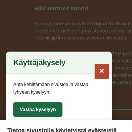
Hiilineutraali Suomi
Hiilineutraalisuomi.syke.fi tarjoaa tutkimuk
asiantuntemukseen perustuvaa tietoa, työ
ratkaisuja ilmastonmuutoksen hillintään.
Ilmastoratkaisujen vauhdittaja (ACE)- ja
projektit saavat EU:n LIFE-ohjelmasta rahoi
Käyttäjäkysely
projektien materiaalit on tuotettu. Materia
×
edustaa ainoastaan projektien omia näkem
CINEA/Euroopan komissio ei ole vastuussa
Auta kehittämään sivustoa ja vastaa
lyhyeen kyselyyn.
Vastaa kyselyyn
Tietoa sivustolla käytetyistä evästeistä