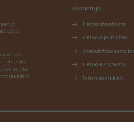
Lisätietoja
seen ja
Tietoa sivustosta
kaluja ja
Tietosuojailmoitus
Saavutettavuusselo
 Canemure-
tusta, jolla
Tietoa evästeistä
alien sisältö
yksiä, joista
Evästeasetukset
.