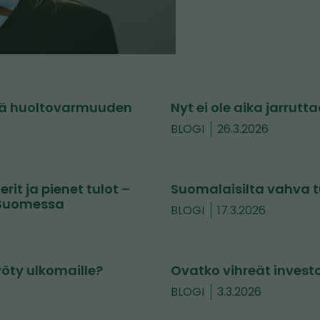
vä huoltovarmuuden
Nyt ei ole aika jarrut
BLOGI
26.3.2026
it ja pienet tulot –
Suomalaisilta vahva t
 Suomessa
BLOGI
17.3.2026
öty ulkomaille?
Ovatko vihreät investo
BLOGI
3.3.2026