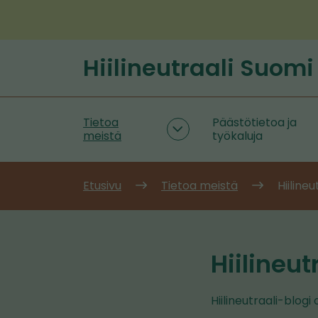
Siirry
sisältöön
Hiilineutraali Suomi
Etusivu
Tietoa
Päästötietoa ja
Tietoa
meistä
työkaluja
meistä
alasivut
Etusivu
Tietoa meistä
Hiilineu
Hiilineut
Hiilineutraali-blog