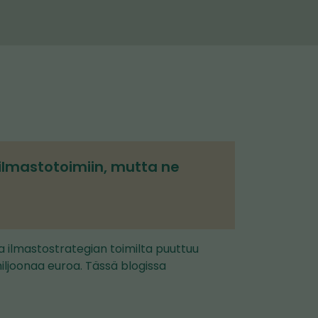
lmastotoimiin, mutta ne
ja ilmastostrategian toimilta puuttuu
iljoonaa euroa. Tässä blogissa
…