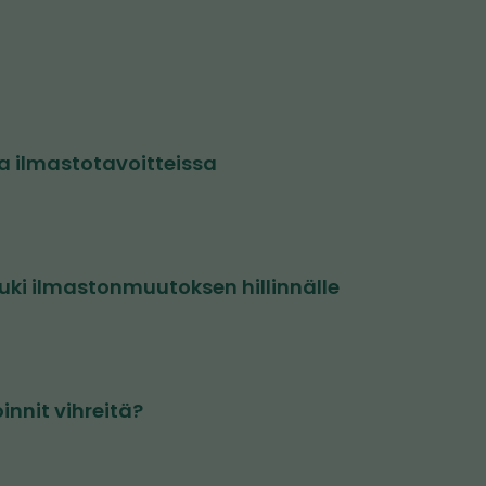
taa ilmastotavoitteissa
uki ilmastonmuutoksen hillinnälle
innit vihreitä?