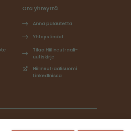
Ota yhteyttä
Anna palautetta
Yhteystiedot
ste
Tilaa Hiilineutraali-
uutiskirje
Hiilineutraalisuomi
LinkedInissä