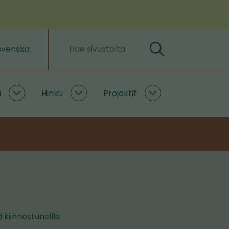
svenska
Hae
Hakusanat
a
Hinku
Projektit
Ilmastoratkaisuja
Hinku
Projektit
alasivut
alasivut
alasivut
 kiinnostuneille