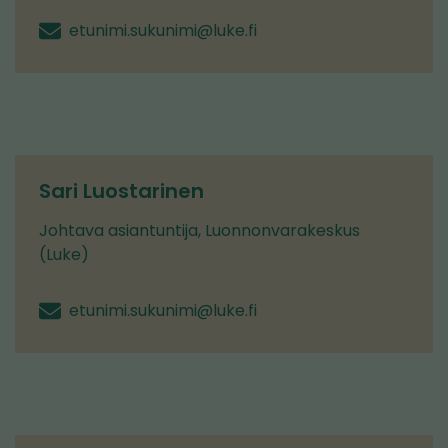
etunimi.sukunimi@luke.fi
Sari Luostarinen
Johtava asiantuntija, Luonnonvarakeskus
(Luke)
etunimi.sukunimi@luke.fi