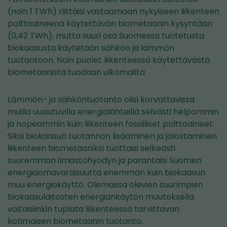
(noin 1 TWh) riittäisi vastaamaan nykyiseen liikenteen
polttoaineena käytettävän biometaanin kysyntään
(0,42 TWh), mutta suuri osa Suomessa tuotetusta
biokaasusta käytetään sähkön ja lämmön
tuotantoon. Noin puolet liikenteessä käytettävästä
biometaanista tuodaan ulkomailta.
Lämmön- ja sähköntuotanto olisi korvattavissa
muilla uusiutuvilla energialähteillä selvästi helpommin
ja nopeammin kuin liikenteen fossiiliset polttoaineet.
Siksi biokaasun tuotannon lisääminen ja jalostaminen
liikenteen biometaaniksi tuottaisi selkeästi
suuremman ilmastohyödyn ja parantaisi Suomen
energiaomavaraisuutta enemmän kuin biokaasun
muu energiakäyttö. Olemassa olevien suurimpien
biokaasulaitosten energiankäytön muutoksella
voitaisiinkin tuplata liikenteessä tarvittavan
kotimaisen biometaanin tuotanto.