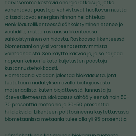
Tarvitsemme kestäviä energiaratkaisuja, jotka
vähentävät päästöjä, vahvistavat huoltovarmuutta
ja tasoittavat energian hinnan heilahteluja.
Henkilöautoliikenteessä sähköistyminen etenee jo
vauhdilla, mutta raskaassa liikenteessä
sähköistyminen on hidasta. Raskaassa liikenteessä
biometaani on yksi varteenotettavimmista
vaihtoehdoista. Sen käyttö kasvaa jo, ja se tarjoaa
nopean keinon leikata kuljetusten päästöjä
kustannustehokkaasti.
Biometaania voidaan jalostaa biokaasusta, jota
tuotetaan mädätyksen avulla biohajoavasta
materiaalista, kuten biojätteestä, lannasta ja
jätevesilietteestä. Biokaasu sisältää yleensä noin 50-
70 prosenttia metaania ja 30-50 prosenttia
hiilidioksidia. Liikenteen polttoaineena käytettävässä
biometaanissa metaania tulee olla yli 95 prosenttia.
Tämänhetkinen kotimainen biokaasun tuotanto