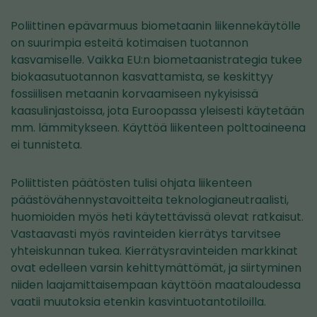
Poliittinen epävarmuus biometaanin liikennekäytölle
on suurimpia esteitä kotimaisen tuotannon
kasvamiselle. Vaikka EU:n biometaanistrategia tukee
biokaasutuotannon kasvattamista, se keskittyy
fossiilisen metaanin korvaamiseen nykyisissä
kaasulinjastoissa, jota Euroopassa yleisesti käytetään
mm. lämmitykseen. Käyttöä liikenteen polttoaineena
ei tunnisteta.
Poliittisten päätösten tulisi ohjata liikenteen
päästövähennystavoitteita teknologianeutraalisti,
huomioiden myös heti käytettävissä olevat ratkaisut.
Vastaavasti myös ravinteiden kierrätys tarvitsee
yhteiskunnan tukea. Kierrätysravinteiden markkinat
ovat edelleen varsin kehittymättömät, ja siirtyminen
niiden laajamittaisempaan käyttöön maataloudessa
vaatii muutoksia etenkin kasvintuotantotiloilla.