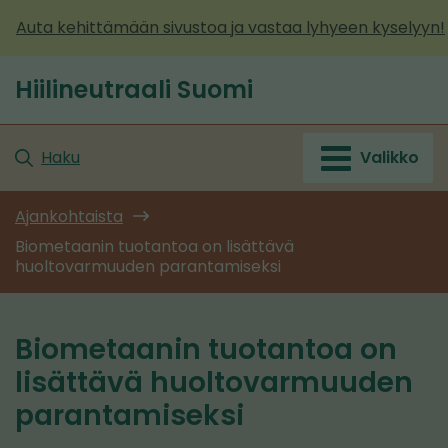
Siirry
Auta kehittämään sivustoa ja vastaa lyhyeen kyselyyn!
sisältöön
Hiilineutraali Suomi
Etusivu
Haku
Valikko
Ajankohtaista
Biometaanin tuotantoa on lisättävä
huoltovarmuuden parantamiseksi
Biometaanin tuotantoa on
lisättävä huoltovarmuuden
parantamiseksi