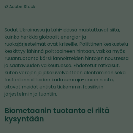
© Adobe Stock
Sodat Ukrainassa ja Lähi-idässä muistuttavat siitä,
kuinka herkkiä globaalit energia- ja
ruokajärjestelmät ovat kriiseille. Poliittinen keskustelu
keskittyy lähinnä polttoaineen hintaan, vaikka myös
ruuantuotanto kärsii lannoitteiden hintojen noustessa
ja saatavuuden vaikeutuessa. Ehdotetut ratkaisut,
kuten verojen ja jakeluvelvoitteen alentaminen sekä
fosforilannoitteiden kadmiumraja-arvon nosto,
sitovat meidät entistä tiukemmin fossiilisiin
järjestelmiin ja tuontiin.
Biometaanin tuotanto ei riitä
kysyntään