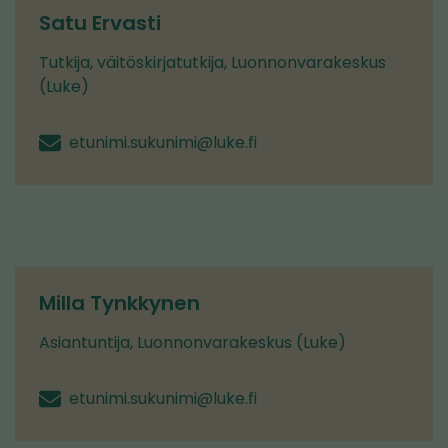
Satu Ervasti
Tutkija, väitöskirjatutkija, Luonnonvarakeskus
(Luke)
etunimi.sukunimi@luke.fi
Milla Tynkkynen
Asiantuntija, Luonnonvarakeskus (Luke)
etunimi.sukunimi@luke.fi