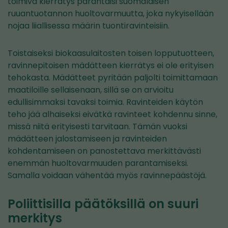
toimiva kierrätys parantaisi suomalaisen
ruuantuotannon huoltovarmuutta, joka nykyisellään
nojaa liiallisessa määrin tuontiravinteisiin.
Toistaiseksi biokaasulaitosten toisen lopputuotteen,
ravinnepitoisen mädätteen kierrätys ei ole erityisen
tehokasta. Mädätteet pyritään paljolti toimittamaan
maatiloille sellaisenaan, sillä se on arvioitu
edullisimmaksi tavaksi toimia. Ravinteiden käytön
teho jää alhaiseksi eivätkä ravinteet kohdennu sinne,
missä niitä erityisesti tarvitaan. Tämän vuoksi
mädätteen jalostamiseen ja ravinteiden
kohdentamiseen on panostettava merkittävästi
enemmän huoltovarmuuden parantamiseksi.
Samalla voidaan vähentää myös ravinnepäästöjä.
Poliittisilla päätöksillä on suuri
merkitys