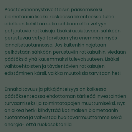
Päästövähennystavoitteisiin pääsemiseksi
biometaanin lisäksi raskaassa liikenteessä tulee
edelleen kehittää sekä sähköön että vetyyn
pohjautuvia ratkaisuja. Lisäksi uusiutuvaan sähköön
perustuvaa vetyä tarvitaan yhä enemmän myös
lannoitetuotannossa. Jos kuitenkin nojataan
pelkästään sähköön perustuviin ratkaisuihin, viedään
päätöksiä yhä kauemmaksi tulevaisuuteen. Lisäksi
vaihtoehtoisten ja täydentävien ratkaisujen
edistäminen kärsii, vaikka muutoksia tarvitaan heti.
Ennakoitavuus ja pitkäjänteisyys on kaikessa
päätöksenteossa ehdottoman tärkeää investointien
turvaamiseksi ja toimintatapojen muuttumiseksi. Nyt
on oikea hetki kiihdyttää kotimaisen biometaanin
tuotantoa ja vahvistaa huoltovarmuuttamme sekä
energia- että ruokasektorilla.