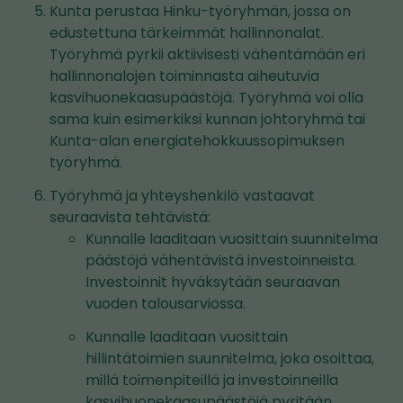
Kunta perustaa Hinku-työryhmän, jossa on
edustettuna tärkeimmät hallinnonalat.
Työryhmä pyrkii aktiivisesti vähentämään eri
hallinnonalojen toiminnasta aiheutuvia
kasvihuonekaasupäästöjä. Työryhmä voi olla
sama kuin esimerkiksi kunnan johtoryhmä tai
Kunta-alan energiatehokkuussopimuksen
työryhmä.
Työryhmä ja yhteyshenkilö vastaavat
seuraavista tehtävistä:
Kunnalle laaditaan vuosittain suunnitelma
päästöjä vähentävistä investoinneista.
Investoinnit hyväksytään seuraavan
vuoden talousarviossa.
Kunnalle laaditaan vuosittain
hillintätoimien suunnitelma, joka osoittaa,
millä toimenpiteillä ja investoinneilla
kasvihuonekaasupäästöjä pyritään