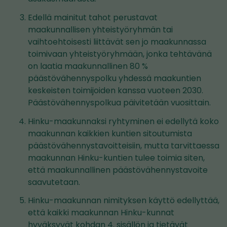
Edellä mainitut tahot perustavat
maakunnallisen yhteistyöryhmän tai
vaihtoehtoisesti liittävät sen jo maakunnassa
toimivaan yhteistyöryhmään, jonka tehtävänä
on laatia maakunnallinen 80 %
päästövähennyspolku yhdessä maakuntien
keskeisten toimijoiden kanssa vuoteen 2030.
Päästövähennyspolkua päivitetään vuosittain.
Hinku-maakunnaksi ryhtyminen ei edellytä koko
maakunnan kaikkien kuntien sitoutumista
päästövähennystavoitteisiin, mutta tarvittaessa
maakunnan Hinku-kuntien tulee toimia siten,
että maakunnallinen päästövähennystavoite
saavutetaan.
Hinku-maakunnan nimityksen käyttö edellyttää,
että kaikki maakunnan Hinku-kunnat
hyväksyvät kohdan 4. sisällön ja tietävät