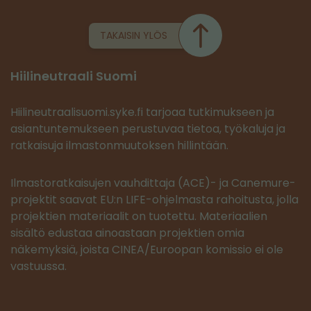
TAKAISIN YLÖS
Hiilineutraali Suomi
Hiilineutraalisuomi.syke.fi tarjoaa tutkimukseen ja
asiantuntemukseen perustuvaa tietoa, työkaluja ja
ratkaisuja ilmastonmuutoksen hillintään.
Ilmastoratkaisujen vauhdittaja (ACE)- ja Canemure-
projektit saavat EU:n LIFE-ohjelmasta rahoitusta, jolla
projektien materiaalit on tuotettu. Materiaalien
sisältö edustaa ainoastaan projektien omia
näkemyksiä, joista CINEA/Euroopan komissio ei ole
vastuussa.