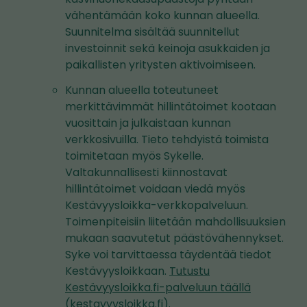
vähentämään koko kunnan alueella.
Suunnitelma sisältää suunnitellut
investoinnit sekä keinoja asukkaiden ja
paikallisten yritysten aktivoimiseen.
Kunnan alueella toteutuneet
merkittävimmät hillintätoimet kootaan
vuosittain ja julkaistaan kunnan
verkkosivuilla. Tieto tehdyistä toimista
toimitetaan myös Sykelle.
Valtakunnallisesti kiinnostavat
hillintätoimet voidaan viedä myös
Kestävyysloikka-verkkopalveluun.
Toimenpiteisiin liitetään mahdollisuuksien
mukaan saavutetut päästövähennykset.
Syke voi tarvittaessa täydentää tiedot
Kestävyysloikkaan.
Tutustu
Kestävyysloikka.fi-palveluun täällä
(kestavyysloikka.fi)
.