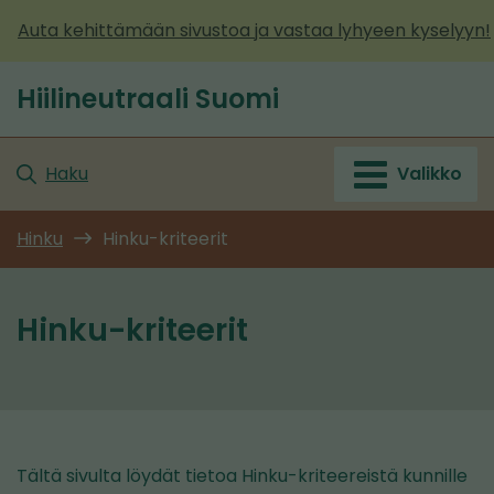
Siirry
Auta kehittämään sivustoa ja vastaa lyhyeen kyselyyn!
sisältöön
Hiilineutraali Suomi
Etusivu
Haku
Valikko
Hinku
Hinku-kriteerit
Hinku-kriteerit
Tältä sivulta löydät tietoa Hinku-kriteereistä kunnille