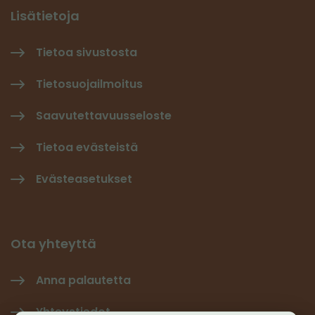
Lisätietoja
Tietoa sivustosta
Tietosuojailmoitus
Saavutettavuusseloste
Tietoa evästeistä
Evästeasetukset
Ota yhteyttä
Anna palautetta
Yhteystiedot