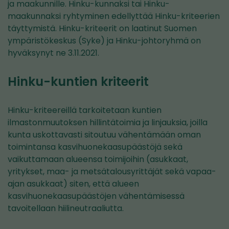
ja maakunnille. Hinku-kunnaksi tai Hinku-
maakunnaksi ryhtyminen edellyttää Hinku-kriteerien
täyttymistä. Hinku-kriteerit on laatinut Suomen
ympäristökeskus (Syke) ja Hinku-johtoryhmä on
hyväksynyt ne 3.11.2021.
Hinku-kuntien kriteerit
Hinku-kriteereillä tarkoitetaan kuntien
ilmastonmuutoksen hillintätoimia ja linjauksia, joilla
kunta uskottavasti sitoutuu vähentämään oman
toimintansa kasvihuonekaasupäästöjä sekä
vaikuttamaan alueensa toimijoihin (asukkaat,
yritykset, maa- ja metsätalousyrittäjät sekä vapaa-
ajan asukkaat) siten, että alueen
kasvihuonekaasupäästöjen vähentämisessä
tavoitellaan hiilineutraaliutta.