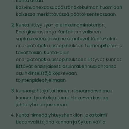
Kunta ottaa
kasvihuonekaasupäästönäkökulman huomioon
kaikessa merkittävässä päätöksenteossaan.
Kunta liittyy työ- ja elinkeinoministeriön,
Energiaviraston ja Kuntaliiton väliseen
sopimukseen, jossa ne sitoutuvat Kunta-alan
energiatehokkuussopimuksen toimenpiteisiin ja
tavoitteisiin. Kunta-alan
energiatehokkuussopimukseen liittyvät kunnat
liittävät ensisijaisesti asuinrakennuskantansa
asuinkiinteistöjä koskevaan
toimenpideohjelmaan.
Kunnanjohtaja tai hänen nimeämänsä muu
kunnan työntekijä toimii Hinku-verkoston
johtoryhmän jäsenenä.
Kunta nimeää yhteyshenkilön, joka toimii
tiedonvälittäjänä kunnan ja Syken välillä.