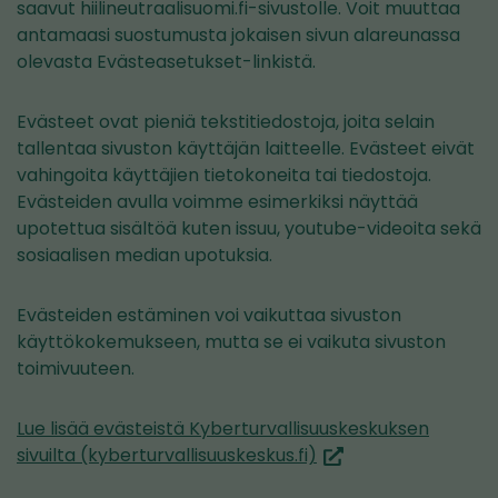
saavut hiilineutraalisuomi.fi-sivustolle. Voit muuttaa
antamaasi suostumusta jokaisen sivun alareunassa
olevasta Evästeasetukset-linkistä.
Evästeet ovat pieniä tekstitiedostoja, joita selain
tallentaa sivuston käyttäjän laitteelle. Evästeet eivät
vahingoita käyttäjien tietokoneita tai tiedostoja.
Evästeiden avulla voimme esimerkiksi näyttää
upotettua sisältöä kuten issuu, youtube-videoita sekä
sosiaalisen median upotuksia.
Evästeiden estäminen voi vaikuttaa sivuston
käyttökokemukseen, mutta se ei vaikuta sivuston
toimivuuteen.
Lue lisää evästeistä Kyberturvallisuuskeskuksen
(siirryt
sivuilta (kyberturvallisuuskeskus.fi)
toiseen