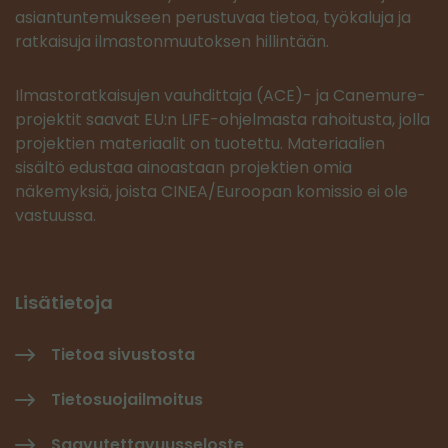
asiantuntemukseen perustuvaa tietoa, työkaluja ja
ratkaisuja ilmastonmuutoksen hillintään.
Ilmastoratkaisujen vauhdittaja (ACE)- ja Canemure-
projektit saavat EU:n LIFE-ohjelmasta rahoitusta, jolla
projektien materiaalit on tuotettu. Materiaalien
sisältö edustaa ainoastaan projektien omia
näkemyksiä, joista CINEA/Euroopan komissio ei ole
vastuussa.
Lisätietoja
Tietoa sivustosta
Tietosuojailmoitus
Saavutettavuusseloste