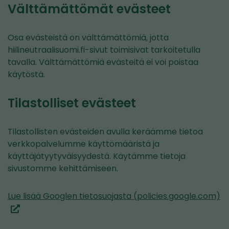
palveluun)
Välttämättömät evästeet
Osa evästeistä on välttämättömiä, jotta
hiilineutraalisuomi.fi-sivut toimisivat tarkoitetulla
tavalla. Välttämättömiä evästeitä ei voi poistaa
käytöstä.
Tilastolliset evästeet
Tilastollisten evästeiden avulla keräämme tietoa
verkkopalvelumme käyttömääristä ja
käyttäjätyytyväisyydestä. Käytämme tietoja
sivustomme kehittämiseen.
(s
Lue lisää Googlen tietosuojasta (policies.google.com)
to
pa