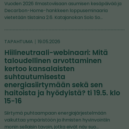
Vuoden 2026 Ilmastoviisaan asumisen kesäpäivää ja
Decarbon-Home-hankkeen loppuseminaaria
vietetään tiistaina 2.6. Katajanokan Solo So…
TAPAHTUMA
19.05.2026
Hiilineutraali-webinaari: Mitä
taloudellinen arvottaminen
kertoo kansalaisten
suhtautumisesta
energiasiirtymään sekä sen
haitoista ja hyödyistä? ti 19.5. klo
15-16
Siirtymä puhtaampaan energiajärjestelmään
vaikuttaa ympäristöön ja ihmisten hyvinvointiin
monin sellaisin tavoin, jotka eivät näy suo…