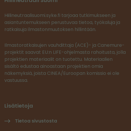
Hiilineutraali Suomi
Hiilineutraalisuomi.syke.fi tarjoaa tutkimukseen ja
asiantuntemukseen perustuvaa tietoa, työkaluja ja
ratkaisuja ilmastonmuutoksen hillintään.
Ilmastoratkaisujen vauhdittaja (ACE)- ja Canemure-
projektit saavat EU:n LIFE-ohjelmasta rahoitusta, jolla
projektien materiaalit on tuotettu. Materiaalien
sisältö edustaa ainoastaan projektien omia
näkemyksiä, joista CINEA/Euroopan komissio ei ole
vastuussa.
Lisätietoja
Tietoa sivustosta