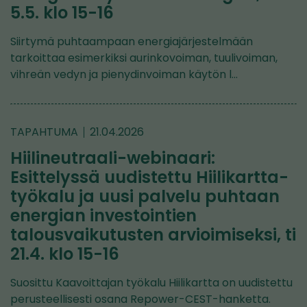
5.5. klo 15-16
Siirtymä puhtaampaan energiajärjestelmään
tarkoittaa esimerkiksi aurinkovoiman, tuulivoiman,
vihreän vedyn ja pienydinvoiman käytön l…
TAPAHTUMA
21.04.2026
Hiilineutraali-webinaari:
Esittelyssä uudistettu Hiilikartta-
työkalu ja uusi palvelu puhtaan
energian investointien
talousvaikutusten arvioimiseksi, ti
21.4. klo 15-16
Suosittu Kaavoittajan työkalu Hiilikartta on uudistettu
perusteellisesti osana Repower-CEST-hanketta.