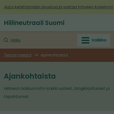
Siirry
Auta kehittämään sivustoa ja vastaa lyhyeen kyselyyn!
sisältöön
Hiilineutraali Suomi
Etusivu
Haku
Valikko
Tietoa meistä
Ajankohtaista
Ajankohtaista
Hiilineutraalisuomi.fi:n kaikki uutiset, blogikirjoitukset ja
tapahtumat.