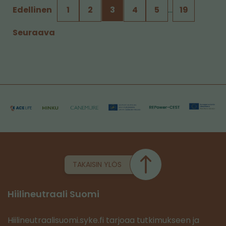
Edellinen
1
2
3
4
5
…
19
Seuraava
TAKAISIN YLÖS
Hiilineutraali Suomi
Hiilineutraalisuomi.syke.fi tarjoaa tutkimukseen ja