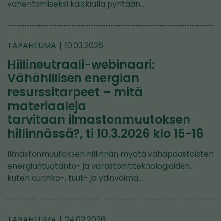
vähentämiseksi kaikkialla pyritään…
TAPAHTUMA
10.03.2026
Hiilineutraali-webinaari:
Vähähiilisen energian
resurssitarpeet – mitä
materiaaleja
tarvitaan ilmastonmuutoksen
hillinnässä?, ti 10.3.2026 klo 15-16
Ilmastonmuutoksen hillinnän myötä vähäpäästöisten
energiantuotanto- ja varastointiteknologioiden,
kuten aurinko-, tuuli- ja ydinvoima…
TAPAHTUMA
24.02.2026