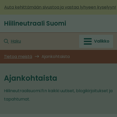
Siirry
Auta kehittämään sivustoa ja vastaa lyhyeen kyselyyn!
sisältöön
Hiilineutraali Suomi
Etusivu
Haku
Valikko
Tietoa meistä
Ajankohtaista
Ajankohtaista
Hiilineutraalisuomi.fi:n kaikki uutiset, blogikirjoitukset ja
tapahtumat.