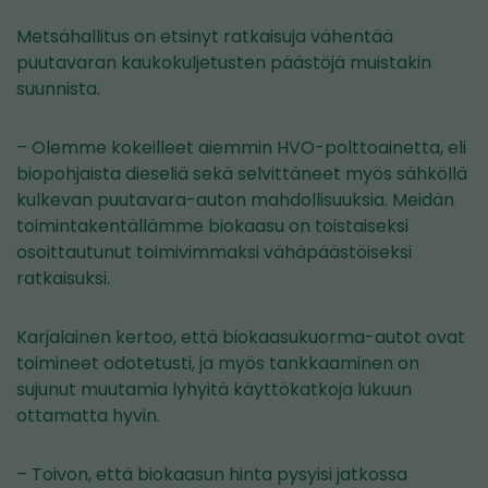
Metsähallitus on etsinyt ratkaisuja vähentää
puutavaran kaukokuljetusten päästöjä muistakin
suunnista.
– Olemme kokeilleet aiemmin HVO-polttoainetta, eli
biopohjaista dieseliä sekä selvittäneet myös sähköllä
kulkevan puutavara-auton mahdollisuuksia. Meidän
toimintakentällämme biokaasu on toistaiseksi
osoittautunut toimivimmaksi vähäpäästöiseksi
ratkaisuksi.
Karjalainen kertoo, että biokaasukuorma-autot ovat
toimineet odotetusti, ja myös tankkaaminen on
sujunut muutamia lyhyitä käyttökatkoja lukuun
ottamatta hyvin.
– Toivon, että biokaasun hinta pysyisi jatkossa