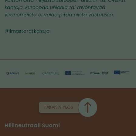
välttämättä heijasta Euroopan unionin tai CINEAn
kantoja. Euroopan unionia tai myöntävää
viranomaista ei voida pitää niistä vastuussa.
#ilmastoratkaisuja
TAKAISIN YLÖS
Hiilineutraali Suomi