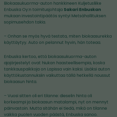
Biokaasukuorma-auton hankkineen Kuljetusliike
Enbuska Oy:n toimitusjohtaja
Sakari Enbuskan
mukaan investointipäätös syntyi Metsähallituksen
sopimusehdon takia.
– Onhan se myös hyvä testata, miten biokaasurekka
käyttäytyy. Auto on pelannut hyvin, hän toteaa.
Enbuska kertoo, että biokaasukuorma-auton
ajojärjestelyt ovat hiukan haasteellisempia, koska
tankkauspaikkoja on Lapissa vain kaksi. Lisäksi auton
käyttökustannuksiin vaikuttaa tällä hetkellä noussut
biokaasun hinta.
– Vuosi sitten oli eri tilanne: dieselin hinta oli
korkeampi ja biokaasun matalampi, nyt on mennyt
päinvastoin. Mutta sitähän ei tiedä, mikä on tilanne
vaikka puolen vuoden päästä, Enbuska sanoo.