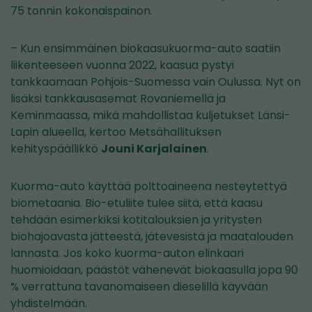
75 tonnin kokonaispainon.
– Kun ensimmäinen biokaasukuorma-auto saatiin
liikenteeseen vuonna 2022, kaasua pystyi
tankkaamaan Pohjois-Suomessa vain Oulussa. Nyt on
lisäksi tankkausasemat Rovaniemellä ja
Keminmaassa, mikä mahdollistaa kuljetukset Länsi-
Lapin alueella, kertoo Metsähallituksen
kehityspäällikkö
Jouni Karjalainen
.
Kuorma-auto käyttää polttoaineena nesteytettyä
biometaania. Bio-etuliite tulee siitä, että kaasu
tehdään esimerkiksi kotitalouksien ja yritysten
biohajoavasta jätteestä, jätevesistä ja maatalouden
lannasta. Jos koko kuorma-auton elinkaari
huomioidaan, päästöt vähenevät biokaasulla jopa 90
% verrattuna tavanomaiseen dieselillä käyvään
yhdistelmään.