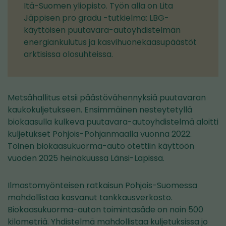
Itä-Suomen yliopisto. Työn alla on Lita
Jäppisen pro gradu -tutkielma: LBG-
käyttöisen puutavara-autoyhdistelmän
energiankulutus ja kasvihuonekaasupäästöt
arktisissa olosuhteissa.
Metsähallitus etsii päästövähennyksiä puutavaran
kaukokuljetukseen. Ensimmäinen nesteytetyllä
biokaasulla kulkeva puutavara-autoyhdistelmä aloitti
kuljetukset Pohjois-Pohjanmaalla vuonna 2022.
Toinen biokaasukuorma-auto otettiin käyttöön
vuoden 2025 heinäkuussa Länsi-Lapissa.
Ilmastomyönteisen ratkaisun Pohjois-Suomessa
mahdollistaa kasvanut tankkausverkosto.
Biokaasukuorma-auton toimintasäde on noin 500
kilometriä. Yhdistelmä mahdollistaa kuljetuksissa jo