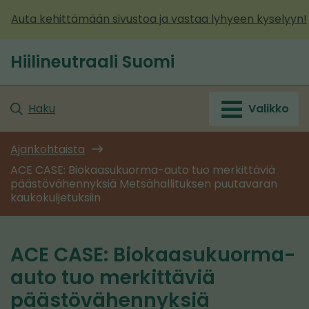
Siirry
Auta kehittämään sivustoa ja vastaa lyhyeen kyselyyn!
sisältöön
Hiilineutraali Suomi
Etusivu
Haku
Valikko
Ajankohtaista
ACE CASE: Biokaasukuorma-auto tuo merkittäviä
päästövähennyksiä Metsähallituksen puutavaran
kaukokuljetuksiin
ACE CASE: Biokaasukuorma-
auto tuo merkittäviä
päästövähennyksiä