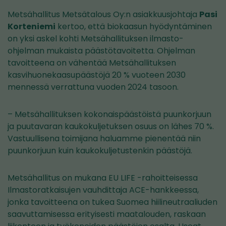
Metsähallitus Metsätalous Oy:n asiakkuusjohtaja
Pasi
Korteniemi
kertoo, että biokaasun hyödyntäminen
on yksi askel kohti Metsähallituksen ilmasto-
ohjelman mukaista päästötavoitetta. Ohjelman
tavoitteena on vähentää Metsähallituksen
kasvihuonekaasupäästöjä 20 % vuoteen 2030
mennessä verrattuna vuoden 2024 tasoon.
– Metsähallituksen kokonaispäästöistä puunkorjuun
ja puutavaran kaukokuljetuksen osuus on lähes 70 %.
Vastuullisena toimijana haluamme pienentää niin
puunkorjuun kuin kaukokuljetustenkin päästöjä.
Metsähallitus on mukana EU LIFE -rahoitteisessa
Ilmastoratkaisujen vauhdittaja ACE-hankkeessa,
jonka tavoitteena on tukea Suomea hiilineutraaliuden
saavuttamisessa erityisesti maatalouden, raskaan