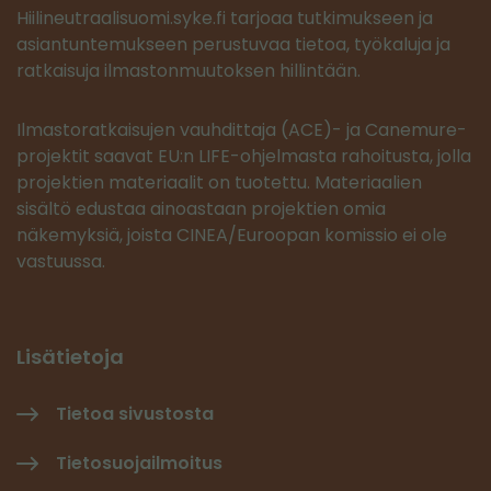
Hiilineutraalisuomi.syke.fi tarjoaa tutkimukseen ja
asiantuntemukseen perustuvaa tietoa, työkaluja ja
ratkaisuja ilmastonmuutoksen hillintään.
Ilmastoratkaisujen vauhdittaja (ACE)- ja Canemure-
projektit saavat EU:n LIFE-ohjelmasta rahoitusta, jolla
projektien materiaalit on tuotettu. Materiaalien
sisältö edustaa ainoastaan projektien omia
näkemyksiä, joista CINEA/Euroopan komissio ei ole
vastuussa.
Lisätietoja
Tietoa sivustosta
Tietosuojailmoitus