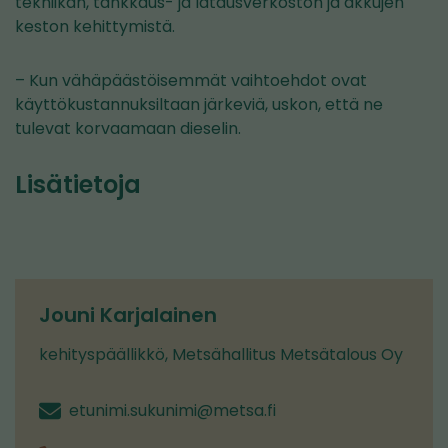
tekniikan, tankkaus- ja latausverkoston ja akkujen
keston kehittymistä.
– Kun vähäpäästöisemmät vaihtoehdot ovat
käyttökustannuksiltaan järkeviä, uskon, että ne
tulevat korvaamaan dieselin.
Lisätietoja
Jouni Karjalainen
kehityspäällikkö, Metsähallitus Metsätalous Oy
etunimi.sukunimi@metsa.fi