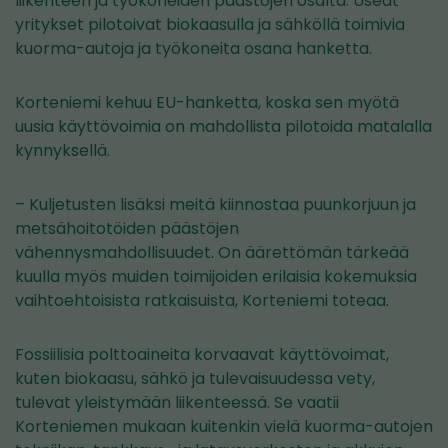
liikenteen ja työkoneiden päästöjen osalta. Useat
yritykset pilotoivat biokaasulla ja sähköllä toimivia
kuorma-autoja ja työkoneita osana hanketta.
Korteniemi kehuu EU-hanketta, koska sen myötä
uusia käyttövoimia on mahdollista pilotoida matalalla
kynnyksellä.
– Kuljetusten lisäksi meitä kiinnostaa puunkorjuun ja
metsähoitotöiden päästöjen
vähennysmahdollisuudet. On äärettömän tärkeää
kuulla myös muiden toimijoiden erilaisia kokemuksia
vaihtoehtoisista ratkaisuista, Korteniemi toteaa.
Fossiilisia polttoaineita korvaavat käyttövoimat,
kuten biokaasu, sähkö ja tulevaisuudessa vety,
tulevat yleistymään liikenteessä. Se vaatii
Korteniemen mukaan kuitenkin vielä kuorma-autojen