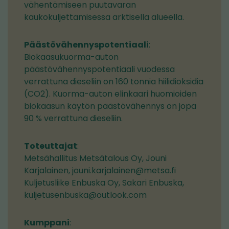
vähentämiseen puutavaran
kaukokuljettamisessa arktisella alueella.
Päästövähennyspotentiaali
:
Biokaasukuorma-auton
päästövähennyspotentiaali vuodessa
verrattuna dieseliin on 160 tonnia hiilidioksidia
(CO2). Kuorma-auton elinkaari huomioiden
biokaasun käytön päästövähennys on jopa
90 % verrattuna dieseliin.
Toteuttajat
:
Metsähallitus Metsätalous Oy, Jouni
Karjalainen, jouni.karjalainen@metsa.fi
Kuljetusliike Enbuska Oy, Sakari Enbuska,
kuljetusenbuska@outlook.com
Kumppani
: