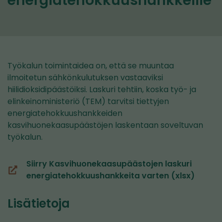
energiatehokkuushankkeille
Työkalun toimintaidea on, että se muuntaa
ilmoitetun sähkönkulutuksen vastaaviksi
hiilidioksidipäästöiksi. Laskuri tehtiin, koska työ- ja
elinkeinoministeriö (TEM) tarvitsi tiettyjen
energiatehokkuushankkeiden
kasvihuonekaasupäästöjen laskentaan soveltuvan
työkalun.
Siirry Kasvihuonekaasupäästojen laskuri
(siirryt
energiatehokkuushankkeita varten (xlsx)
toiseen
palveluun)
Lisätietoja