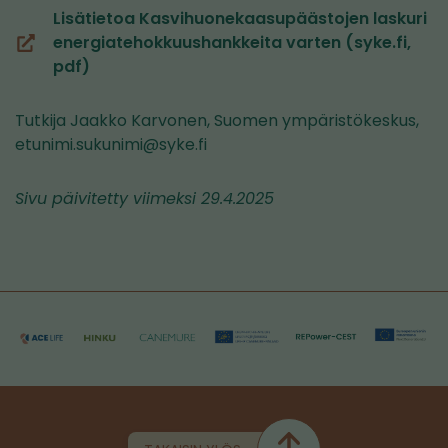
Lisätietoa Kasvihuonekaasupäästojen laskuri
energiatehokkuushankkeita varten (syke.fi,
(siirryt
pdf)
toiseen
palveluun)
Tutkija Jaakko Karvonen, Suomen ympäristökeskus,
etunimi.sukunimi@syke.fi
Sivu päivitetty viimeksi 29.4.2025