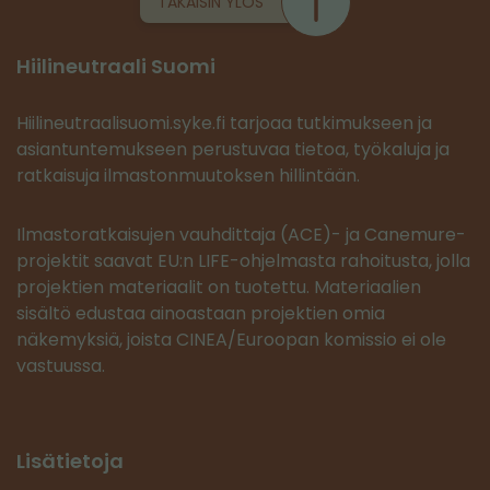
TAKAISIN YLÖS
Hiilineutraali Suomi
Hiilineutraalisuomi.syke.fi tarjoaa tutkimukseen ja
asiantuntemukseen perustuvaa tietoa, työkaluja ja
ratkaisuja ilmastonmuutoksen hillintään.
Ilmastoratkaisujen vauhdittaja (ACE)- ja Canemure-
projektit saavat EU:n LIFE-ohjelmasta rahoitusta, jolla
projektien materiaalit on tuotettu. Materiaalien
sisältö edustaa ainoastaan projektien omia
näkemyksiä, joista CINEA/Euroopan komissio ei ole
vastuussa.
Lisätietoja