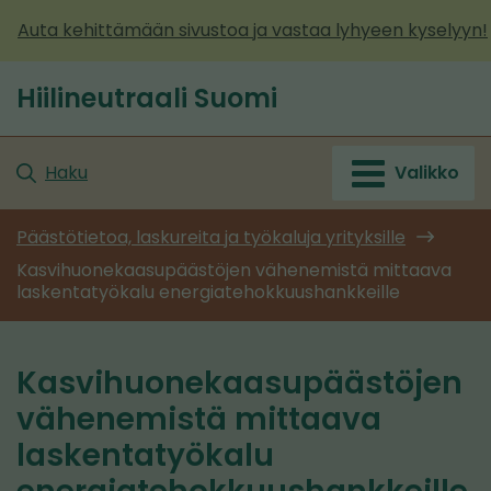
Siirry
Auta kehittämään sivustoa ja vastaa lyhyeen kyselyyn!
sisältöön
Hiilineutraali Suomi
Etusivu
Haku
Valikko
Päästötietoa, laskureita ja työkaluja yrityksille
Kasvihuonekaasupäästöjen vähenemistä mittaava
laskentatyökalu energiatehokkuushankkeille
Kasvihuonekaasupäästöjen
vähenemistä mittaava
laskentatyökalu