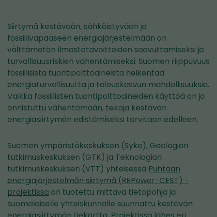
Siirtymä kestävään, sähköistyvään ja
fossiilivapaaseen energiajärjestelmään on
välttämätön ilmastotavoitteiden saavuttamiseksi ja
turvallisuusriskien vähentämiseksi. Suomen riippuvuus
fossiilisista tuontipolttoaineista heikentää
energiaturvallisuutta ja talouskasvun mahdollisuuksia.
Vaikka fossiilisten tuontipolttoaineiden käyttöä on jo
onnistuttu vähentämään, tekoja kestävän
energiasiirtymän edistämiseksi tarvitaan edelleen.
Suomen ympäristökeskuksen (Syke), Geologian
tutkimuskeskuksen (GTK) ja Teknologian
tutkimuskeskuksen (VTT) yhteisessä
Puhtaan
energiajärjestelmän siirtymä (REPower-CEST) -
projektissa
on tuotettu mittava tietopohja ja
suomalaiselle yhteiskunnalle suunnattu kestävän
energiasiirtymän tiekartta. Projektissa lähes eri