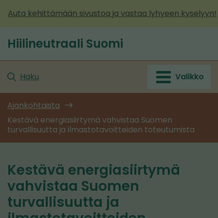
Siirry
Auta kehittämään sivustoa ja vastaa lyhyeen kyselyyn!
sisältöön
Hiilineutraali Suomi
Etusivu
Haku
Valikko
Ajankohtaista
Kestävä energiasiirtymä vahvistaa Suomen
turvallisuutta ja ilmastotavoitteiden toteutumista
Kestävä energiasiirtymä
vahvistaa Suomen
turvallisuutta ja