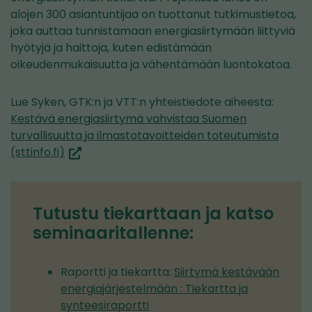
alojen 300 asiantuntijaa on tuottanut tutkimustietoa,
joka auttaa tunnistamaan energiasiirtymään liittyviä
hyötyjä ja haittoja, kuten edistämään
oikeudenmukaisuutta ja vähentämään luontokatoa.
Lue Syken, GTK:n ja VTT:n yhteistiedote aiheesta:
Kestävä energiasiirtymä vahvistaa Suomen
turvallisuutta ja ilmastotavoitteiden toteutumista
(siirryt
(sttinfo.fi)
toiseen
palveluun)
Tutustu tiekarttaan ja katso
seminaaritallenne:
Raportti ja tiekartta:
Siirtymä kestävään
energiajärjestelmään : Tiekartta ja
synteesiraportti