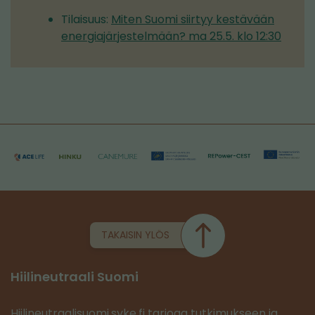
Tilaisuus:
Miten Suomi siirtyy kestävään
energiajärjestelmään? ma 25.5. klo 12:30
TAKAISIN YLÖS
Hiilineutraali Suomi
Hiilineutraalisuomi.syke.fi tarjoaa tutkimukseen ja