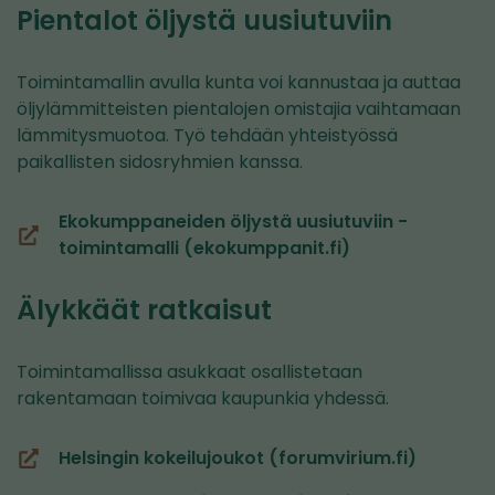
palveluun)
Pientalot öljystä uusiutuviin
Toimintamallin avulla kunta voi kannustaa ja auttaa
öljylämmitteisten pientalojen omistajia vaihtamaan
lämmitysmuotoa. Työ tehdään yhteistyössä
paikallisten sidosryhmien kanssa.
Ekokumppaneiden öljystä uusiutuviin -
(siirryt
toimintamalli (ekokumppanit.fi)
toiseen
palveluun)
Älykkäät ratkaisut
Toimintamallissa asukkaat osallistetaan
rakentamaan toimivaa kaupunkia yhdessä.
Helsingin kokeilujoukot (forumvirium.fi)
(siirryt