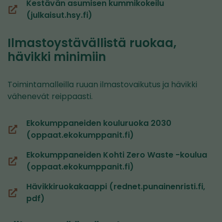
toiseen
Kestävän asumisen kummikokeilu
palveluun)
(siirryt
(julkaisut.hsy.fi)
toiseen
palveluun)
Ilmastoystävällistä ruokaa,
hävikki minimiin
Toimintamalleilla ruuan ilmastovaikutus ja hävikki
vähenevät reippaasti.
Ekokumppaneiden kouluruoka 2030
(siirryt
(oppaat.ekokumppanit.fi)
toiseen
Ekokumppaneiden Kohti Zero Waste -koulua
palveluun)
(siirryt
(oppaat.ekokumppanit.fi)
toiseen
Hävikkiruokakaappi (rednet.punainenristi.fi,
palveluun)
(siirryt
pdf)
toiseen
palveluun)