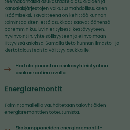
teemakohtaisia asukasraateja asukkaiden ja
kansalaisjärjestöjen vaikutusmahdollisuuksien
lisäämiseksi. Tavoitteena on kehittää kunnan
toimintaa siten, että asukkaat saavat äänensä
paremmin kuuluviin erityisesti kestävyyteen,
hyvinvointiin, yhteisöllisyyteen ja elinvoimaan
liittyvissä asioissa. Samalla tieto kunnan ilmasto- ja
kiertotalousteoista välittyy asukkaille.
Hartola panostaa asukasyhteistyöhön
asukasraatien avulla
Energiaremontit
Toimintamalleilla vauhditetaan taloyhtiöiden
energiaremonttien toteutumista.
Ekokumppaneiden energiaremontit-