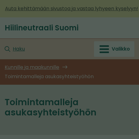
Siirry
Auta kehittämään sivustoa ja vastaa lyhyeen kyselyyn!
sisältöön
Hiilineutraali Suomi
Etusivu
Haku
Valikko
Kunnille ja maakunnille
Toimintamalleja asukasyhteistyöhön
Toimintamalleja
asukasyhteistyöhön