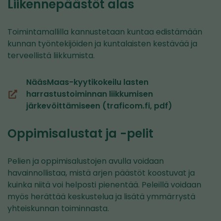
Liikennepäästöt alas
Toimintamallilla kannustetaan kuntaa edistämään
kunnan työntekijöiden ja kuntalaisten kestävää ja
terveellistä liikkumista.
NääsMaas-kyytikokeilu lasten
harrastustoiminnan liikkumisen
(siirryt
järkevöittämiseen (traficom.fi, pdf)
toiseen
palveluun)
Oppimisalustat ja -pelit
Pelien ja oppimisalustojen avulla voidaan
havainnollistaa, mistä arjen päästöt koostuvat ja
kuinka niitä voi helposti pienentää. Peleillä voidaan
myös herättää keskustelua ja lisätä ymmärrystä
yhteiskunnan toiminnasta.