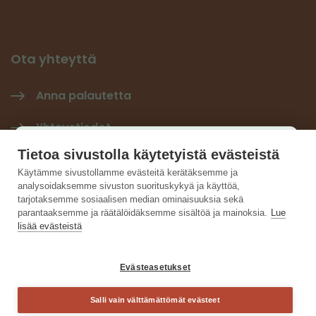
Ota yhteyttä
Anna palautetta
Yhteystiedot
Käyttäjäkysely
Tietoa sivustolla käytetyistä evästeistä
Tilaa Hiilineutraali-uutiskirje
×
Käytämme sivustollamme evästeitä kerätäksemme ja
analysoidaksemme sivuston suorituskykyä ja käyttöä,
Hiilineutraalisuomi LinkedInissä
Auta kehittämään sivustoa ja vastaa lyhyeen
tarjotaksemme sosiaalisen median ominaisuuksia sekä
parantaaksemme ja räätälöidäksemme sisältöä ja mainoksia.
Lue
kyselyyn.
lisää evästeistä
Vastaa kyselyyn
Evästeasetukset
Salli vain välttämättömät evästeet