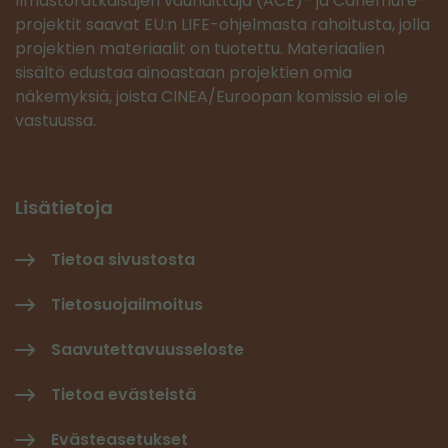
Ilmastoratkaisujen vauhdittaja (ACE)- ja Canemure-
projektit saavat EU:n LIFE-ohjelmasta rahoitusta, jolla
projektien materiaalit on tuotettu. Materiaalien
sisältö edustaa ainoastaan projektien omia
näkemyksiä, joista CINEA/Euroopan komissio ei ole
vastuussa.
Lisätietoja
Tietoa sivustosta
Tietosuojailmoitus
Saavutettavuusseloste
Tietoa evästeistä
Evästeasetukset