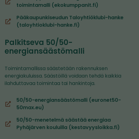
(siirryt
toimintamalli (ekokumppanit.fi)
toiseen
Pääkaupunkiseudun Taloyhtiöklubi-hanke
palveluun)
(siirryt
(taloyhtioklubi-hanke.fi)
toiseen
palveluun)
Palkitseva 50/50-
energiansäästömalli
Toimintamallissa säästetään rakennuksen
energiakuluissa. Säästöillä voidaan tehdä kaikkia
ilahduttavaa toimintaa tai hankintoja.
50/50-energiansäästömalli (euronet50-
(siirryt
50max.eu)
toiseen
50/50-menetelmä säästää energiaa
palveluun)
(siirryt
Pyhäjärven kouluilla (kestavyysloikka.fi)
toiseen