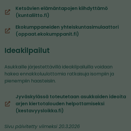
Ketsävien elämäntapojen kiihdyttämö
(siirryt
(kuntaliitto.fi)
toiseen
Ekokumppaneiden yhteiskuntasimulaattori
palveluun)
(siirryt
(oppaat.ekokumppanit.fi)
toiseen
palveluun)
Ideakilpailut
Asukkaille järjestettävillä ideakilpailuilla voidaan
hakea ennakkoluulottomia ratkaisuja isompiin ja
pienempiin haasteisiin.
Jyväskylässä toteutetaan asukkaiden ideoita
arjen kiertotalouden helpottamiseksi
(siirryt
(kestavyysloikka.fi)
toiseen
palveluun)
Sivu päivitetty viimeksi 20.3.2026