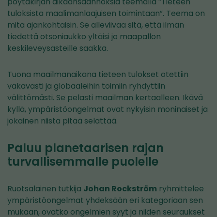
pöytäkirjan aikaansaannoksia teemalla ”Tieteen
tuloksista maalimanlaajuisen toimintaan”. Teema on
mitä ajankohtaisin. Se alleviivaa sitä, että ilman
tiedettä otsoniaukko yltäisi jo maapallon
keskileveysasteille saakka.
Tuona maailmanaikana tieteen tulokset otettiin
vakavasti ja globaaleihin toimiin ryhdyttiin
välittömästi. Se pelasti maailman kertaalleen. Ikävä
kyllä, ympäristöongelmat ovat nykyisin moninaiset ja
jokainen niistä pitää selättää.
Paluu planetaarisen rajan
turvallisemmalle puolelle
Ruotsalainen tutkija
Johan Rockström
ryhmittelee
ympäristöongelmat yhdeksään eri kategoriaan sen
mukaan, ovatko ongelmien syyt ja niiden seuraukset