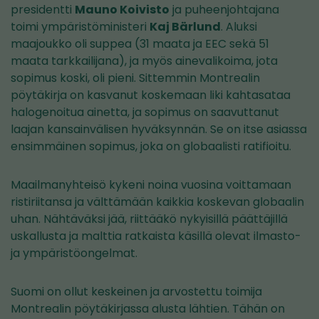
presidentti
Mauno Koivisto
ja puheenjohtajana
toimi ympäristöministeri
Kaj Bärlund
. Aluksi
maajoukko oli suppea (31 maata ja EEC sekä 51
maata tarkkailijana), ja myös ainevalikoima, jota
sopimus koski, oli pieni. Sittemmin Montrealin
pöytäkirja on kasvanut koskemaan liki kahtasataa
halogenoitua ainetta, ja sopimus on saavuttanut
laajan kansainvälisen hyväksynnän. Se on itse asiassa
ensimmäinen sopimus, joka on globaalisti ratifioitu.
Maailmanyhteisö kykeni noina vuosina voittamaan
ristiriitansa ja välttämään kaikkia koskevan globaalin
uhan. Nähtäväksi jää, riittääkö nykyisillä päättäjillä
uskallusta ja malttia ratkaista käsillä olevat ilmasto-
ja ympäristöongelmat.
Suomi on ollut keskeinen ja arvostettu toimija
Montrealin pöytäkirjassa alusta lähtien. Tähän on