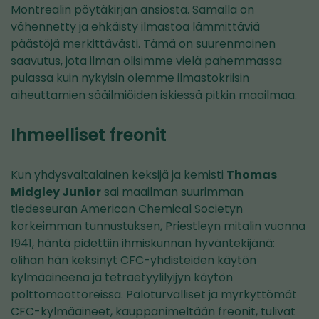
Montrealin pöytäkirjan ansiosta. Samalla on
vähennetty ja ehkäisty ilmastoa lämmittäviä
päästöjä merkittävästi. Tämä on suurenmoinen
saavutus, jota ilman olisimme vielä pahemmassa
pulassa kuin nykyisin olemme ilmastokriisin
aiheuttamien sääilmiöiden iskiessä pitkin maailmaa.
Ihmeelliset freonit
Kun yhdysvaltalainen keksijä ja kemisti
Thomas
Midgley Junior
sai maailman suurimman
tiedeseuran American Chemical Societyn
korkeimman tunnustuksen, Priestleyn mitalin vuonna
1941, häntä pidettiin ihmiskunnan hyväntekijänä:
olihan hän keksinyt CFC-yhdisteiden käytön
kylmäaineena ja tetraetyylilyijyn käytön
polttomoottoreissa. Paloturvalliset ja myrkyttömät
CFC-kylmäaineet, kauppanimeltään freonit, tulivat