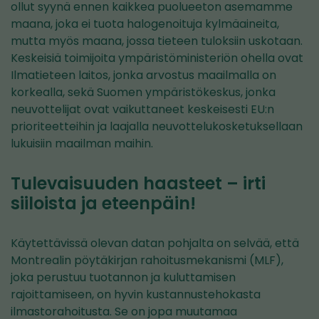
ollut syynä ennen kaikkea puolueeton asemamme
maana, joka ei tuota halogenoituja kylmäaineita,
mutta myös maana, jossa tieteen tuloksiin uskotaan.
Keskeisiä toimijoita ympäristöministeriön ohella ovat
Ilmatieteen laitos, jonka arvostus maailmalla on
korkealla, sekä Suomen ympäristökeskus, jonka
neuvottelijat ovat vaikuttaneet keskeisesti EU:n
prioriteetteihin ja laajalla neuvottelukosketuksellaan
lukuisiin maailman maihin.
Tulevaisuuden haasteet – irti
siiloista ja eteenpäin!
Käytettävissä olevan datan pohjalta on selvää, että
Montrealin pöytäkirjan rahoitusmekanismi (MLF),
joka perustuu tuotannon ja kuluttamisen
rajoittamiseen, on hyvin kustannustehokasta
ilmastorahoitusta. Se on jopa muutamaa