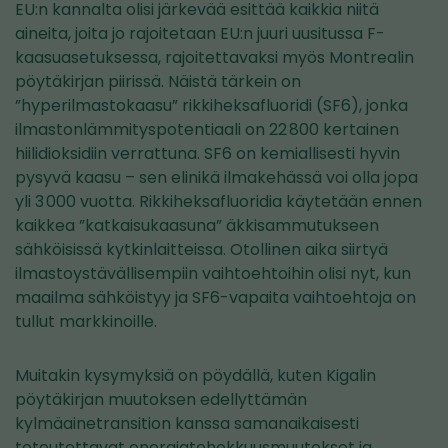
EU:n kannalta olisi järkevää esittää kaikkia niitä
aineita, joita jo rajoitetaan EU:n juuri uusitussa F-
kaasuasetuksessa, rajoitettavaksi myös Montrealin
pöytäkirjan piirissä. Näistä tärkein on
”hyperilmastokaasu” rikkiheksafluoridi (SF6), jonka
ilmastonlämmityspotentiaali on 22 800 kertainen
hiilidioksidiin verrattuna. SF6 on kemiallisesti hyvin
pysyvä kaasu – sen elinikä ilmakehässä voi olla jopa
yli 3 000 vuotta. Rikkiheksafluoridia käytetään ennen
kaikkea ”katkaisukaasuna” äkkisammutukseen
sähköisissä kytkinlaitteissa. Otollinen aika siirtyä
ilmastoystävällisempiin vaihtoehtoihin olisi nyt, kun
maailma sähköistyy ja SF6-vapaita vaihtoehtoja on
tullut markkinoille.
Muitakin kysymyksiä on pöydällä, kuten Kigalin
pöytäkirjan muutoksen edellyttämän
kylmäainetransition kanssa samanaikaisesti
toteutettavat energiatehokkuusmuutokset ja