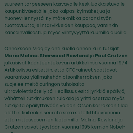
suureen tarpeeseen kasvavalle keskiluokkaistuvalle
kaupunkiväestölle, joka kaipasi kylmäketjua ja
huoneviilennystä. Kylmätekniikka paransi työn
tuottavuutta, elintarvikkeiden kauppaa, varsinkin
kansainvälisesti, ja myös viihtyvyyttä kuumilla alueilla.
Onnekseen Midgley ehti kuolla ennen kuin tutkijat
Mario Molina
,
Sherwood Rowland
ja
Paul Crutzen
julkaisivat käänteentekevän artikkelinsa vuonna 1974.
Artikkelissa esitettiin, että CFC-aineet saattavat
vaarantaa yläilmakehän otsonikerroksen, joka
suojelee meitä auringon tuhoisalta
ultraviolettisäteilyltä. Teollisuus esitti jyrkkiä epäilyjä,
vähätteli tutkimuksen tuloksia ja yritti asettaa myös
tutkijoita epäilyttävään valoon. Otsonikerroksen tilaa
alettiin kuitenkin seurata sekä satelliittihavainnoin
että mittausasemien luotaimilla. Molina, Rowland ja
Crutzen saivat työstään vuonna 1995 kemian Nobel-