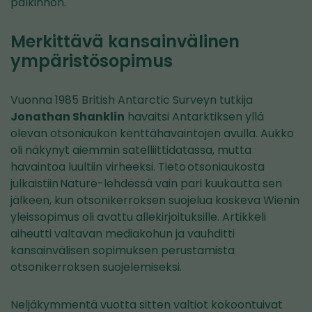
palkinnon.
Merkittävä kansainvälinen
ympäristösopimus
Vuonna 1985 British Antarctic Surveyn tutkija
Jonathan Shanklin
havaitsi Antarktiksen yllä
olevan otsoniaukon kenttähavaintojen avulla. Aukko
oli näkynyt aiemmin satelliittidatassa, mutta
havaintoa luultiin virheeksi. Tieto otsoniaukosta
julkaistiin Nature-lehdessä vain pari kuukautta sen
jälkeen, kun otsonikerroksen suojelua koskeva Wienin
yleissopimus oli avattu allekirjoituksille. Artikkeli
aiheutti valtavan mediakohun ja vauhditti
kansainvälisen sopimuksen perustamista
otsonikerroksen suojelemiseksi.
Neljäkymmentä vuotta sitten valtiot kokoontuivat