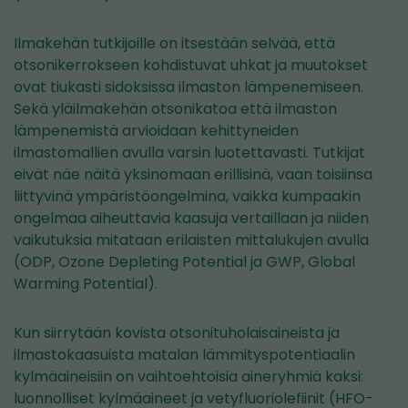
Ilmakehän tutkijoille on itsestään selvää, että
otsonikerrokseen kohdistuvat uhkat ja muutokset
ovat tiukasti sidoksissa ilmaston lämpenemiseen.
Sekä yläilmakehän otsonikatoa että ilmaston
lämpenemistä arvioidaan kehittyneiden
ilmastomallien avulla varsin luotettavasti. Tutkijat
eivät näe näitä yksinomaan erillisinä, vaan toisiinsa
liittyvinä ympäristöongelmina, vaikka kumpaakin
ongelmaa aiheuttavia kaasuja vertaillaan ja niiden
vaikutuksia mitataan erilaisten mittalukujen avulla
(ODP, Ozone Depleting Potential ja GWP, Global
Warming Potential).
Kun siirrytään kovista otsonituholaisaineista ja
ilmastokaasuista matalan lämmityspotentiaalin
kylmäaineisiin on vaihtoehtoisia aineryhmiä kaksi:
luonnolliset kylmäaineet ja vetyfluoriolefiinit (HFO-