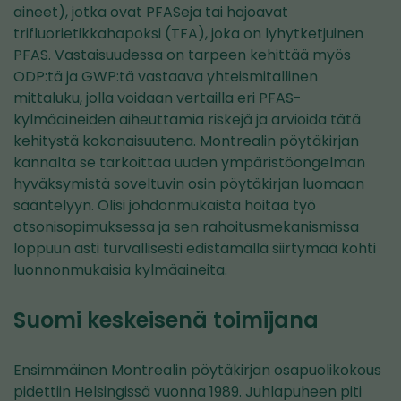
aineet), jotka ovat PFASeja tai hajoavat
trifluorietikkahapoksi (TFA), joka on lyhytketjuinen
PFAS. Vastaisuudessa on tarpeen kehittää myös
ODP:tä ja GWP:tä vastaava yhteismitallinen
mittaluku, jolla voidaan vertailla eri PFAS-
kylmäaineiden aiheuttamia riskejä ja arvioida tätä
kehitystä kokonaisuutena. Montrealin pöytäkirjan
kannalta se tarkoittaa uuden ympäristöongelman
hyväksymistä soveltuvin osin pöytäkirjan luomaan
sääntelyyn. Olisi johdonmukaista hoitaa työ
otsonisopimuksessa ja sen rahoitusmekanismissa
loppuun asti turvallisesti edistämällä siirtymää kohti
luonnonmukaisia kylmäaineita.
Suomi keskeisenä toimijana
Ensimmäinen Montrealin pöytäkirjan osapuolikokous
pidettiin Helsingissä vuonna 1989. Juhlapuheen piti