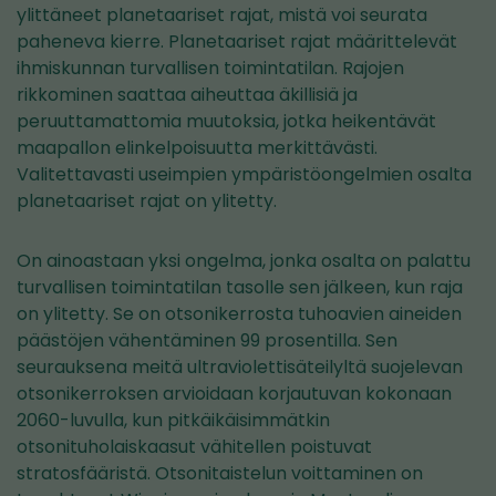
ylittäneet planetaariset rajat, mistä voi seurata
paheneva kierre. Planetaariset rajat määrittelevät
ihmiskunnan turvallisen toimintatilan. Rajojen
rikkominen saattaa aiheuttaa äkillisiä ja
peruuttamattomia muutoksia, jotka heikentävät
maapallon elinkelpoisuutta merkittävästi.
Valitettavasti useimpien ympäristöongelmien osalta
planetaariset rajat on ylitetty.
On ainoastaan yksi ongelma, jonka osalta on palattu
turvallisen toimintatilan tasolle sen jälkeen, kun raja
on ylitetty. Se on otsonikerrosta tuhoavien aineiden
päästöjen vähentäminen 99 prosentilla. Sen
seurauksena meitä ultraviolettisäteilyltä suojelevan
otsonikerroksen arvioidaan korjautuvan kokonaan
2060-luvulla, kun pitkäikäisimmätkin
otsonituholaiskaasut vähitellen poistuvat
stratosfääristä. Otsonitaistelun voittaminen on