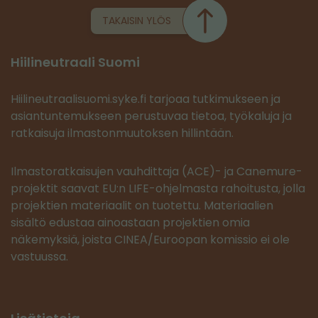
TAKAISIN YLÖS
Hiilineutraali Suomi
Hiilineutraalisuomi.syke.fi tarjoaa tutkimukseen ja
asiantuntemukseen perustuvaa tietoa, työkaluja ja
ratkaisuja ilmastonmuutoksen hillintään.
Ilmastoratkaisujen vauhdittaja (ACE)- ja Canemure-
projektit saavat EU:n LIFE-ohjelmasta rahoitusta, jolla
projektien materiaalit on tuotettu. Materiaalien
sisältö edustaa ainoastaan projektien omia
näkemyksiä, joista CINEA/Euroopan komissio ei ole
vastuussa.