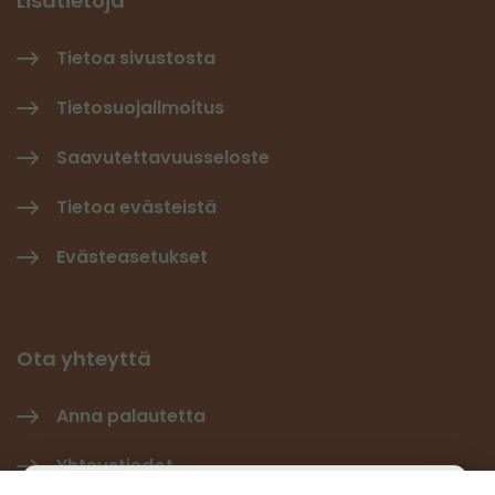
Lisätietoja
Tietoa sivustosta
Tietosuojailmoitus
Saavutettavuusseloste
Tietoa evästeistä
Evästeasetukset
Ota yhteyttä
Anna palautetta
Yhteystiedot