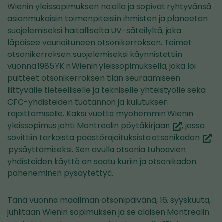
Wienin yleissopimuksen nojalla ja sopivat ryhtyvänsä
asianmukaisiin toimenpiteisiin ihmisten ja planeetan
suojelemiseksi haitalliselta UV-säteilyltä, joka
läpäisee vaurioituneen otsonikerroksen. Toimet
otsonikerroksen suojelemiseksi käynnistettiin
vuonna 1985 YK:n Wienin yleissopimuksella, joka loi
puitteet otsonikerroksen tilan seuraamiseen
liittyvälle tieteelliselle ja tekniselle yhteistyölle sekä
CFC-yhdisteiden tuotannon ja kulutuksen
rajoittamiselle. Kaksi vuotta myöhemmin Wienin
(avautuu
yleissopimus johti
Montrealin pöytäkirjaan
, jossa
uuteen
(avau
sovittiin tarkoista päästörajoituksista
otsonikadon
ikkunaan,
uutee
pysäyttämiseksi. Sen avulla otsonia tuhoavien
siirryt
ikkun
yhdisteiden käyttö on saatu kuriin ja otsonikadon
toiseen
siirryt
paheneminen pysäytettyä.
palveluun)
toise
palve
Tänä vuonna maailman otsonipäivänä, 16. syyskuuta,
juhlitaan Wienin sopimuksen ja se alaisen Montrealin