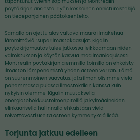
tapahtunut Wienin sopimuksen ja Montrealin
pöytäkirjan ansiosta. Työn keskeinen onnistumistekijä
on tiedepohjainen päätöksenteko.
Samalla on ajettu alas valtava määrä ilmakehää
lämmittäviä “superilmastokaasuja”. Kigalin
pöytäkirjamuutos tulee jatkossa leikkaamaan niiden
valmistuksen ja käytön kasvua maailmanlaajuisesti.
Montrealin pöytäkirjan aiemmilla toimilla on ehkäisty
ilmaston lämpenemistä yhden asteen verran. Tämä
on suurenmoinen saavutus, jota ilman olisimme vielä
pahemmassa pulassa ilmastokriisin kanssa kuin
nykyisin olemme. Kigalin muutoksella,
energiatehokkuustoimenpiteillä ja kylmäaineiden
elinkaarisella hallinnalla ehkäistään vielä
toivottavasti useita asteen kymmenyksiä lisää.
Torjunta jatkuu edelleen