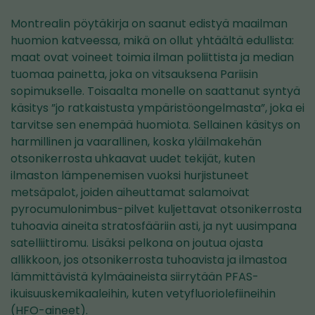
Montrealin pöytäkirja on saanut edistyä maailman
huomion katveessa, mikä on ollut yhtäältä edullista:
maat ovat voineet toimia ilman poliittista ja median
tuomaa painetta, joka on vitsauksena Pariisin
sopimukselle. Toisaalta monelle on saattanut syntyä
käsitys ”jo ratkaistusta ympäristöongelmasta”, joka ei
tarvitse sen enempää huomiota. Sellainen käsitys on
harmillinen ja vaarallinen, koska yläilmakehän
otsonikerrosta uhkaavat uudet tekijät, kuten
ilmaston lämpenemisen vuoksi hurjistuneet
metsäpalot, joiden aiheuttamat salamoivat
pyrocumulonimbus-pilvet kuljettavat otsonikerrosta
tuhoavia aineita stratosfääriin asti, ja nyt uusimpana
satelliittiromu. Lisäksi pelkona on joutua ojasta
allikkoon, jos otsonikerrosta tuhoavista ja ilmastoa
lämmittävistä kylmäaineista siirrytään PFAS-
ikuisuuskemikaaleihin, kuten vetyfluoriolefiineihin
(HFO-aineet).