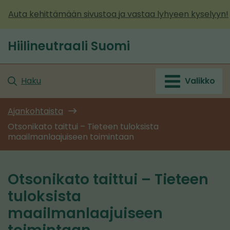
Siirry
Auta kehittämään sivustoa ja vastaa lyhyeen kyselyyn!
sisältöön
Hiilineutraali Suomi
Etusivu
Haku
Valikko
Ajankohtaista
Otsonikato taittui – Tieteen tuloksista
maailmanlaajuiseen toimintaan
Otsonikato taittui – Tieteen
tuloksista
maailmanlaajuiseen