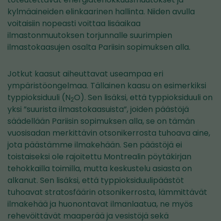
kylmäaineiden elinkaarinen hallinta. Niiden avulla
voitaisiin nopeasti voittaa lisäaikaa
ilmastonmuutoksen torjunnalle suurimpien
ilmastokaasujen osalta Pariisin sopimuksen alla.
Jotkut kaasut aiheuttavat useampaa eri
ympäristöongelmaa. Tällainen kaasu on esimerkiksi
typpioksiduuli (N
O). Sen lisäksi, että typpioksiduuli on
2
yksi ”suurista ilmastokaasuista”, joiden päästöjä
säädellään Pariisin sopimuksen alla, se on tämän
vuosisadan merkittävin otsonikerrosta tuhoava aine,
jota päästämme ilmakehään. Sen päästöjä ei
toistaiseksi ole rajoitettu Montrealin pöytäkirjan
tehokkailla toimilla, mutta keskustelu asiasta on
alkanut. Sen lisäksi, että typpioksiduulipäästöt
tuhoavat stratosfäärin otsonikerrosta, lämmittävät
ilmakehää ja huonontavat ilmanlaatua, ne myös
rehevöittävät maaperää ja vesistöjä sekä