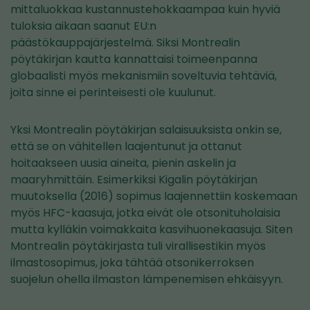
mittaluokkaa kustannustehokkaampaa kuin hyviä
tuloksia aikaan saanut EU:n
päästökauppajärjestelmä. Siksi Montrealin
pöytäkirjan kautta kannattaisi toimeenpanna
globaalisti myös mekanismiin soveltuvia tehtäviä,
joita sinne ei perinteisesti ole kuulunut.
Yksi Montrealin pöytäkirjan salaisuuksista onkin se,
että se on vähitellen laajentunut ja ottanut
hoitaakseen uusia aineita, pienin askelin ja
maaryhmittäin. Esimerkiksi Kigalin pöytäkirjan
muutoksella (2016) sopimus laajennettiin koskemaan
myös HFC-kaasuja, jotka eivät ole otsonituholaisia
mutta kylläkin voimakkaita kasvihuonekaasuja. Siten
Montrealin pöytäkirjasta tuli virallisestikin myös
ilmastosopimus, joka tähtää otsonikerroksen
suojelun ohella ilmaston lämpenemisen ehkäisyyn.