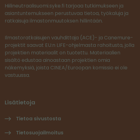
Hiilineutraalisuomi.syke.fi tarjoaa tutkimukseen ja
asiantuntemukseen perustuvaa tietoa, työkaluja ja
ratkaisuja ilmastonmuutoksen hillintään.
Ilmastoratkaisujen vauhdittaja (ACE)- ja Canemure-
projektit saavat EU:n LIFE-ohjelmasta rahoitusta, jolla
projektien materiaalit on tuotettu. Materiaalien
sisältö edustaa ainoastaan projektien omia
näkemyksiä, joista CINEA/Euroopan komissio ei ole
vastuussa.
Lisätietoja
Tietoa sivustosta
Tietosuojailmoitus