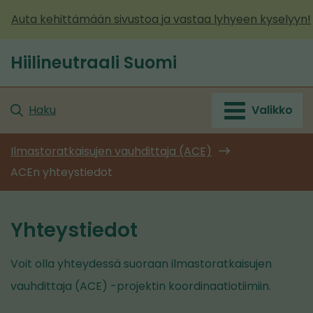
Siirry
Auta kehittämään sivustoa ja vastaa lyhyeen kyselyyn!
sisältöön
Hiilineutraali Suomi
Etusivu
Haku
Valikko
Ilmastoratkaisujen vauhdittaja (ACE)
ACEn yhteystiedot
Yhteystiedot
Voit olla yhteydessä suoraan ilmastoratkaisujen
vauhdittaja (ACE) -projektin koordinaatiotiimiin.