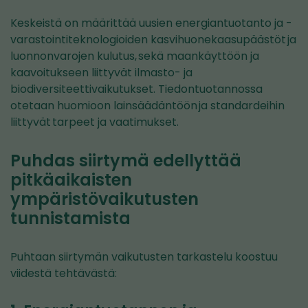
Keskeistä on määrittää uusien energiantuotanto ja -
varastointiteknologioiden kasvihuonekaasupäästöt ja
luonnonvarojen kulutus, sekä maankäyttöön ja
kaavoitukseen liittyvät ilmasto- ja
biodiversiteettivaikutukset. Tiedontuotannossa
otetaan huomioon lainsäädäntöön ja standardeihin
liittyvät tarpeet ja vaatimukset.
Puhdas siirtymä edellyttää
pitkäaikaisten
ympäristövaikutusten
tunnistamista
Puhtaan siirtymän vaikutusten tarkastelu koostuu
viidestä tehtävästä: