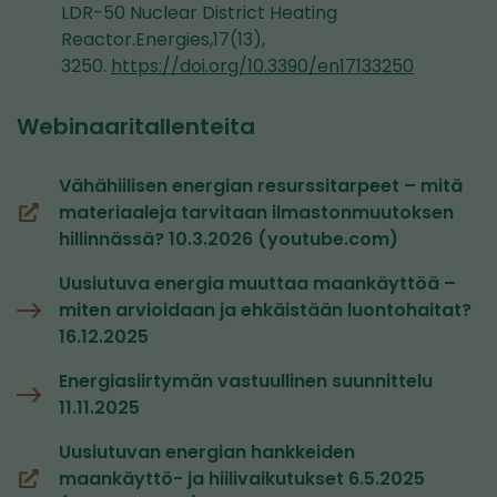
LDR-50 Nuclear District Heating
Reactor.Energies,17(13),
3250.
https://doi.org/10.3390/en17133250
Webinaaritallenteita
Vähähiilisen energian resurssitarpeet – mitä
materiaaleja tarvitaan ilmastonmuutoksen
(siirryt
hillinnässä? 10.3.2026 (youtube.com)
toiseen
palveluun)
Uusiutuva energia muuttaa maankäyttöä –
miten arvioidaan ja ehkäistään luontohaitat?
16.12.2025
Energiasiirtymän vastuullinen suunnittelu
11.11.2025
Uusiutuvan energian hankkeiden
maankäyttö- ja hiilivaikutukset 6.5.2025
(siirryt