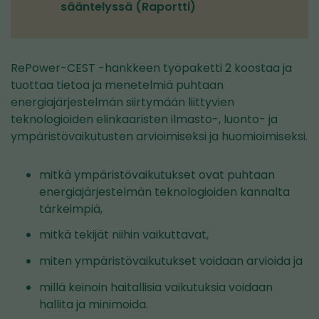
sääntelyssä (Raportti)
toiseen
palveluun)
RePower-CEST -hankkeen työpaketti 2 koostaa ja
tuottaa tietoa ja menetelmiä puhtaan
energiajärjestelmän siirtymään liittyvien
teknologioiden elinkaaristen ilmasto-, luonto- ja
ympäristövaikutusten arvioimiseksi ja huomioimiseksi.
mitkä ympäristövaikutukset ovat puhtaan
energiajärjestelmän teknologioiden kannalta
tärkeimpiä,
mitkä tekijät niihin vaikuttavat,
miten ympäristövaikutukset voidaan arvioida ja
millä keinoin haitallisia vaikutuksia voidaan
hallita ja minimoida.