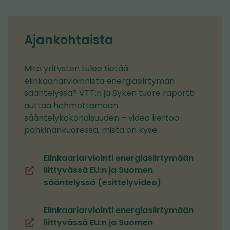
Ajankohtaista
Mitä yritysten tulee tietää
elinkaariarvioinnista energiasiirtymän
sääntelyssä? VTT:n ja Syken tuore raportti
auttaa hahmottamaan
sääntelykokonaisuuden – video kertoo
pähkinänkuoressa, mistä on kyse:
Elinkaariarviointi energiasiirtymään
liittyvässä EU:n ja Suomen
(siirryt
sääntelyssä (esittelyvideo)
toiseen
palveluun)
Elinkaariarviointi energiasiirtymään
liittyvässä EU:n ja Suomen
(siirryt