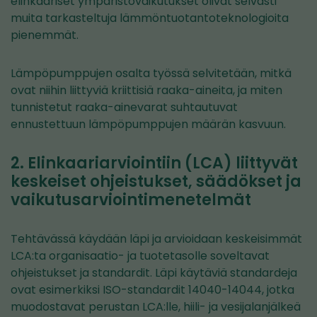
elinkaariset ympäristövaikutukset olivat selvästi
muita tarkasteltuja lämmöntuotantoteknologioita
pienemmät.
Lämpöpumppujen osalta työssä selvitetään, mitkä
ovat niihin liittyviä kriittisiä raaka-aineita, ja miten
tunnistetut raaka-ainevarat suhtautuvat
ennustettuun lämpöpumppujen määrän kasvuun.
2. Elinkaariarviointiin (LCA) liittyvät
keskeiset ohjeistukset, säädökset ja
vaikutusarviointimenetelmät
Tehtävässä käydään läpi ja arvioidaan keskeisimmät
LCA:ta organisaatio- ja tuotetasolle soveltavat
ohjeistukset ja standardit. Läpi käytäviä standardeja
ovat esimerkiksi ISO-standardit 14040-14044, jotka
muodostavat perustan LCA:lle, hiili- ja vesijalanjälkeä