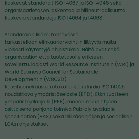
koskevat standardit ISO 14067 ja ISO 14046 sekä
organisaatiotason laskentaa ja hiilineutraalisuutta
koskevia standardeja ISO 14064 ja 14068.
Standardien lisäksi tehtävässä
tarkastellaan elinkaariarviointiin liittyviä muita
yleisesti käytettyjä ohjeistuksia. Näitä ovat sekä
organisaatio- että tuotetasolle erikseen
sovellettu, laajasti World Resource Institute:n (WRI) ja
World Business Council for Sustainable
Development:n (WBCSD)
kasvihuonekaasuprotokolla, standardia ISO 14025
noudattava ympäristöseloste (EPD), EU:n tuotteen
ympäristöjalanjälki (PEF), monen muun ohjeen
osittaisena pohjana toimiva Publicly available
specification (PAS) sekä hiilikädenjäljen ja sosiaalisen
LCA:n ohjeistukset.