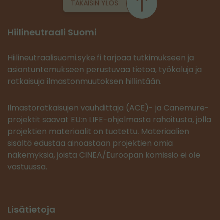
TAKAISIN YLÖS
Hiilineutraali Suomi
Hiilineutraalisuomi.syke.fi tarjoaa tutkimukseen ja
asiantuntemukseen perustuvaa tietoa, työkaluja ja
ratkaisuja ilmastonmuutoksen hillintään.
Ilmastoratkaisujen vauhdittaja (ACE)- ja Canemure-
projektit saavat EU:n LIFE-ohjelmasta rahoitusta, jolla
projektien materiaalit on tuotettu. Materiaalien
sisältö edustaa ainoastaan projektien omia
näkemyksiä, joista CINEA/Euroopan komissio ei ole
vastuussa.
Lisätietoja