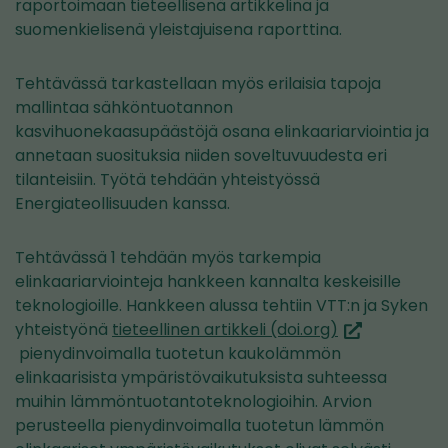
raportoimaan tieteellisenä artikkelina ja
suomenkielisenä yleistajuisena raporttina.
Tehtävässä tarkastellaan myös erilaisia tapoja
mallintaa sähköntuotannon
kasvihuonekaasupäästöjä osana elinkaariarviointia ja
annetaan suosituksia niiden soveltuvuudesta eri
tilanteisiin. Työtä tehdään yhteistyössä
Energiateollisuuden kanssa.
Tehtävässä 1 tehdään myös tarkempia
elinkaariarviointeja hankkeen kannalta keskeisille
teknologioille. Hankkeen alussa tehtiin VTT:n ja Syken
(siirryt
yhteistyönä
tieteellinen artikkeli (doi.org)
toiseen
pienydinvoimalla tuotetun kaukolämmön
palveluun)
elinkaarisista ympäristövaikutuksista suhteessa
muihin lämmöntuotantoteknologioihin. Arvion
perusteella pienydinvoimalla tuotetun lämmön