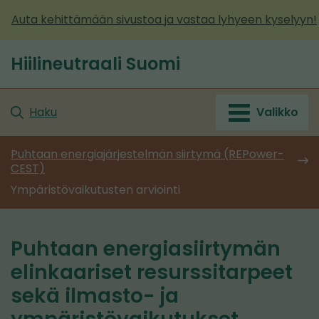
Siirry
Auta kehittämään sivustoa ja vastaa lyhyeen kyselyyn!
sisältöön
Hiilineutraali Suomi
Etusivu
Haku
Valikko
Puhtaan energiajärjestelmän siirtymä (REPower-
CEST)
Ympäristövaikutusten arviointi
Puhtaan energiasiirtymän
elinkaariset resurssitarpeet
sekä ilmasto- ja