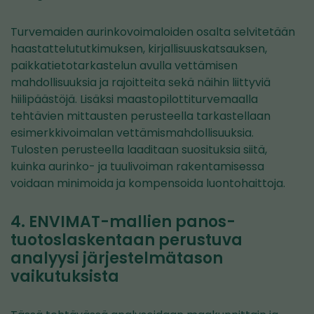
Turvemaiden aurinkovoimaloiden osalta selvitetään
haastattelututkimuksen, kirjallisuuskatsauksen,
paikkatietotarkastelun avulla vettämisen
mahdollisuuksia ja rajoitteita sekä näihin liittyviä
hiilipäästöjä. Lisäksi maastopilottiturvemaalla
tehtävien mittausten perusteella tarkastellaan
esimerkkivoimalan vettämismahdollisuuksia.
Tulosten perusteella laaditaan suosituksia siitä,
kuinka aurinko- ja tuulivoiman rakentamisessa
voidaan minimoida ja kompensoida luontohaittoja.
4. ENVIMAT-mallien panos-
tuotoslaskentaan perustuva
analyysi järjestelmätason
vaikutuksista