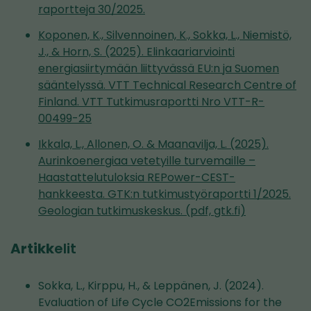
raportteja 30/2025.
Koponen, K., Silvennoinen, K., Sokka, L., Niemistö,
J., & Horn, S. (2025). Elinkaariarviointi
energiasiirtymään liittyvässä EU:n ja Suomen
sääntelyssä. VTT Technical Research Centre of
Finland. VTT Tutkimusraportti Nro VTT-R-
00499-25
Ikkala, L., Allonen, O. & Maanavilja, L. (2025).
Aurinkoenergiaa vetetyille turvemaille –
Haastattelutuloksia REPower-CEST-
hankkeesta. GTK:n tutkimustyöraportti 1/2025.
Geologian tutkimuskeskus. (pdf, gtk.fi)
Artikk
elit
Sokka, L., Kirppu, H., & Leppänen, J. (2024).
Evaluation of Life Cycle CO2Emissions for the