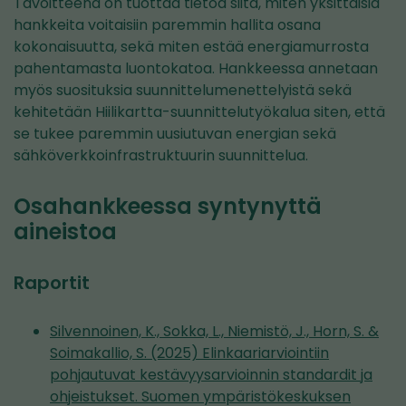
Tavoitteena on tuottaa tietoa siitä, miten yksittäisiä
hankkeita voitaisiin paremmin hallita osana
kokonaisuutta, sekä miten estää energiamurrosta
pahentamasta luontokatoa. Hankkeessa annetaan
myös suosituksia suunnittelumenettelyistä sekä
kehitetään Hiilikartta-suunnittelutyökalua siten, että
se tukee paremmin uusiutuvan energian sekä
sähköverkkoinfrastruktuurin suunnittelua.
Osahankkeessa syntynyttä
aineistoa
Raportit
Silvennoinen, K., Sokka, L., Niemistö, J., Horn, S. &
Soimakallio, S. (2025) Elinkaariarviointiin
pohjautuvat kestävyysarvioinnin standardit ja
ohjeistukset. Suomen ympäristökeskuksen