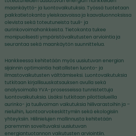
toteutuneiden uusiutuvan energian hankkeiden
maankäyttö- ja luontovaikutuksia. Työssä tuotetaan
paikkatietokanta yleiskaavoissa ja kaavaluonnoksissa
olevista sekä toteutuneista tuuli- ja
aurinkovoimahankkeista. Tietokanta tukee
monipuolisesti ympäristövaikutusten arviointia ja
seurantaa sekä maankäytön suunnittelua.
Hankkeessa kehitetään myös uusiutuvan energian
sijainnin optimointia haitallisten luonto- ja
ilmastovaikutusten välttämiseksi. Luontovaikutuksia
tutkitaan kirjallisuuskatsauksen avulla sekä
analysoimalla YVA-prosesseissa tunnistettuja
luontovaikutuksia. Lisäksi tutkitaan pilottialueilla
aurinko- ja tuulivoiman vaikutuksia hiilivarastoihin ja –
nieluihin, luontoarvokeskittymiin sekä ekologisiin
yhteyksiin. Hiilinielujen mallinnusta kehitetään
paremmin soveltuvaksi uusiutuvan
energiantuotannon vaikutusten arviointiin.