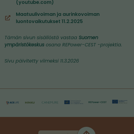
(youtube.com)
toiseen
palveluun)
Maatuulivoiman ja aurinkovoiman
(siirryt
luontovaikutukset 11.2.2025
toiseen
palveluun)
Tämän sivun sisällöstä vastaa
Suomen
ympäristökeskus
osana REPower-CEST -projektia.
Sivu päivitetty viimeksi 11.3.2026