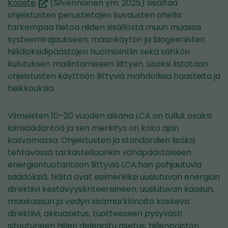
(siirryt
Kooste
(Silvennoinen ym. 2025) sisältää
toiseen
ohjeistusten perustietojen kuvausten ohella
palveluun)
tarkempaa tietoa niiden sisällöstä muun muassa
systeemirajaukseen, maankäytön ja biogeenisten
hiilidioksidipäästöjen huomiointiin sekä sähkön
kulutuksen mallintamiseen liittyen. Lisäksi listataan
ohjeistusten käyttöön liittyviä mahdollisia haasteita ja
heikkouksia.
Viimeisten 10–20 vuoden aikana LCA on tullut osaksi
lainsäädäntöä ja sen merkitys on koko ajan
kasvamassa. Ohjeistusten ja standardien lisäksi
tehtävässä tarkastellaankin vähäpäästöiseen
energiantuotantoon liittyviä LCA:han pohjautuvia
säädöksiä. Näitä ovat esimerkiksi uusiutuvan energian
direktiivi kestävyyskriteereineen, uusiutuvan kaasun,
maakaasun ja vedyn sisämarkkinoita koskeva
direktiivi, akkuasetus, tuotteeseen pysyvästi
sitoutuneen hiilen delegoitu asetus, hiilenpoiston