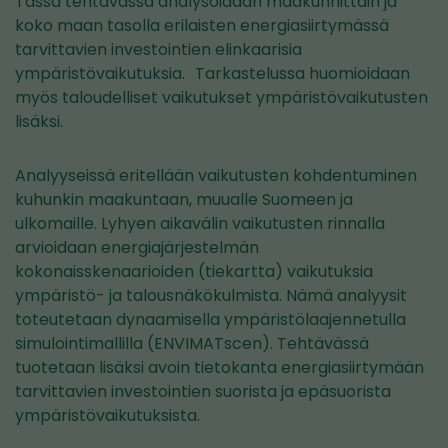
Tässä tehtävässä analysoidaan maakunnittain ja
koko maan tasolla erilaisten energiasiirtymässä
tarvittavien investointien elinkaarisia
ympäristövaikutuksia. Tarkastelussa huomioidaan
myös taloudelliset vaikutukset ympäristövaikutusten
lisäksi.
Analyyseissä eritellään vaikutusten kohdentuminen
kuhunkin maakuntaan, muualle Suomeen ja
ulkomaille. Lyhyen aikavälin vaikutusten rinnalla
arvioidaan energiajärjestelmän
kokonaisskenaarioiden (tiekartta) vaikutuksia
ympäristö- ja talousnäkökulmista. Nämä analyysit
toteutetaan dynaamisella ympäristölaajennetulla
simulointimallilla (ENVIMATscen). Tehtävässä
tuotetaan lisäksi avoin tietokanta energiasiirtymään
tarvittavien investointien suorista ja epäsuorista
ympäristövaikutuksista.