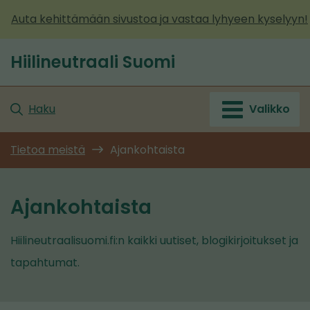
Siirry
Auta kehittämään sivustoa ja vastaa lyhyeen kyselyyn!
sisältöön
Hiilineutraali Suomi
Etusivu
Haku
Valikko
Tietoa meistä
Ajankohtaista
Ajankohtaista
Hiilineutraalisuomi.fi:n kaikki uutiset, blogikirjoitukset ja
tapahtumat.