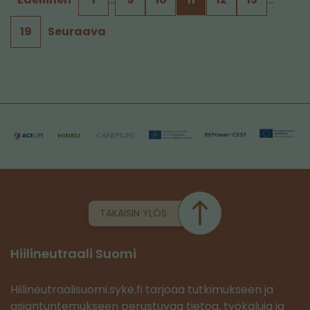
19
Seuraava
TAKAISIN YLÖS
Hiilineutraali Suomi
Hiilineutraalisuomi.syke.fi tarjoaa tutkimukseen ja
asiantuntemukseen perustuvaa tietoa, työkaluja ja