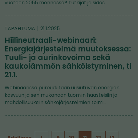
vuoteen 2055 mennessä? Tutkijat ja sidos…
TAPAHTUMA
21.1.2025
Hiilineutraali-webinaari:
Energiajärjestelmä muutoksessa:
Tuuli- ja aurinkovoima sekä
kaukolämmön sähköistyminen, ti
21.1.
Webinaarissa pureudutaan uusiutuvan energian
kasvuun ja sen mukanaan tuomiin haasteisiin ja
mahdollisuuksiin sähköjärjestelmien toimi…
Edellinen
1
…
9
10
11
12
13
…