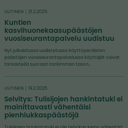
UUTINEN
21.2.2025
Kuntien
kasvihuonekaasupäästöjen
vuosiseurantapalvelu uudistuu
Nyt julkaistussa uudistetussa käyttöperäisten
päästöjen vuosiseurantapalvelussa käyttäjät voivat
tarkastella suoraan tarkimman tason…
UUTINEN
19.2.2025
Selvitys: Tulisijojen hankintatuki ei
mainittavasti vähentäisi
pienhiukkaspäästöjä
Tulisijojen hankintatuki ei ole tehokas keino vähentää