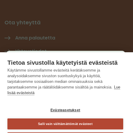
Ota yhteyttä
Anna palautetta
Yhteystiedot
Käyttäjäkysely
Tietoa sivustolla käytetyistä evästeistä
Tilaa Hiilineutraali-uutiskirje
×
Käytämme sivustollamme evästeitä kerätäksemme ja
analysoidaksemme sivuston suorituskykyä ja käyttöä,
Hiilineutraalisuomi LinkedInissä
Auta kehittämään sivustoa ja vastaa lyhyeen
tarjotaksemme sosiaalisen median ominaisuuksia sekä
parantaaksemme ja räätälöidäksemme sisältöä ja mainoksia.
Lue
kyselyyn.
lisää evästeistä
Vastaa kyselyyn
Evästeasetukset
Salli vain välttämättömät evästeet
Sulje