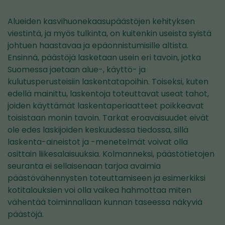
Alueiden kasvihuonekaasupäästöjen kehityksen
viestintä, ja myös tulkinta, on kuitenkin useista syistä
johtuen haastavaa ja epäonnistumisille altista.
Ensinnä, päästöjä lasketaan usein eri tavoin, jotka
Suomessa jaetaan alue-, käyttö- ja
kulutusperusteisiin laskentatapoihin. Toiseksi, kuten
edellä mainittu, laskentoja toteuttavat useat tahot,
joiden käyttämät laskentaperiaatteet poikkeavat
toisistaan monin tavoin. Tarkat eroavaisuudet eivät
ole edes laskijoiden keskuudessa tiedossa, sillä
laskenta-aineistot ja -menetelmät voivat olla
osittain liikesalaisuuksia. Kolmanneksi, päästötietojen
seuranta ei sellaisenaan tarjoa avaimia
päästövähennysten toteuttamiseen ja esimerkiksi
kotitalouksien voi olla vaikea hahmottaa miten
vähentää toiminnallaan kunnan taseessa näkyviä
päästöjä.