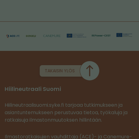
TAKAISIN YLÖS
Hiilineutraali Suomi
Hiilineutraalisuomi.syke.fi tarjoaa tutkimukseen ja
asiantuntemukseen perustuvaa tietoa, työkaluja ja
ratkaisuja ilmastonmuutoksen hillintään.
Ilmastoratkaisujen vauhdittaja (ACE)- ja Canemure-