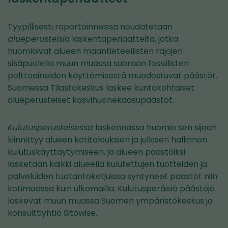
Tyypillisesti raportoinneissa noudatetaan
alueperusteisi
a laskentaperiaatteita, jotka
huomioivat alueen maantieteellisten rajojen
sisäpuolella muun muassa suoraan fossiilisten
polttoaineiden käyttämisestä muodostuvat päästöt.
Suomessa Tilastokeskus laskee kuntakohtaiset
alueperusteiset kasvihuonekaasupäästöt.
Kulutusperusteisessa
laskennassa huomio sen sijaan
kiinnittyy alueen kotitalouksien ja julkisen hallinnon
kulutuskäyttäytymiseen, ja alueen päästöiksi
lasketaan kaikki alueella kulutettujen tuotteiden ja
palveluiden tuotantoketjuissa syntyneet päästöt niin
kotimaassa kuin ulkomailla. Kulutusperäisiä päästöjä
laskevat muun muassa Suomen ympäristökeskus ja
konsulttiyhtiö Sitowise.