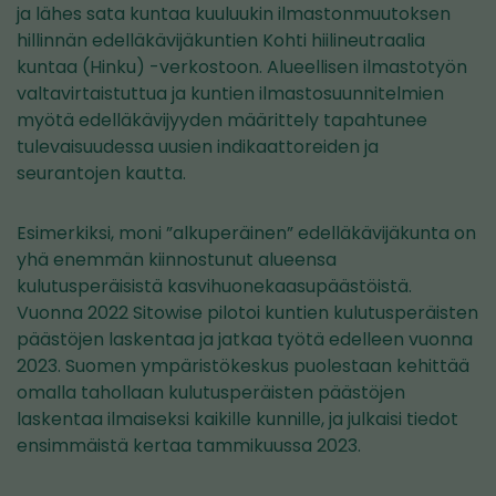
ja lähes sata kuntaa kuuluukin ilmastonmuutoksen
hillinnän edelläkävijäkuntien Kohti hiilineutraalia
kuntaa (Hinku) -verkostoon. Alueellisen ilmastotyön
valtavirtaistuttua ja kuntien ilmastosuunnitelmien
myötä edelläkävijyyden määrittely tapahtunee
tulevaisuudessa uusien indikaattoreiden ja
seurantojen kautta.
Esimerkiksi, moni ”alkuperäinen” edelläkävijäkunta on
yhä enemmän kiinnostunut alueensa
kulutusperäisistä kasvihuonekaasupäästöistä.
Vuonna 2022 Sitowise pilotoi kuntien kulutusperäisten
päästöjen laskentaa ja jatkaa työtä edelleen vuonna
2023. Suomen ympäristökeskus puolestaan kehittää
omalla tahollaan kulutusperäisten päästöjen
laskentaa ilmaiseksi kaikille kunnille, ja julkaisi tiedot
ensimmäistä kertaa tammikuussa 2023.