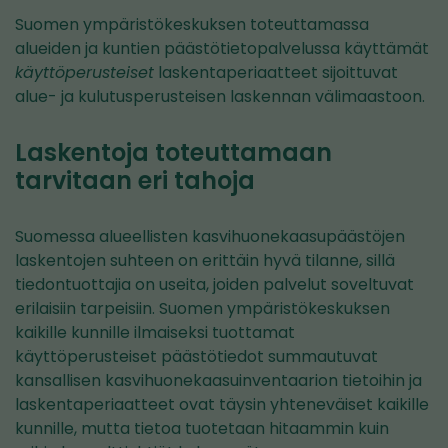
Suomen ympäristökeskuksen toteuttamassa
alueiden ja kuntien päästötietopalvelussa käyttämät
käyttöperusteiset
laskentaperiaatteet sijoittuvat
alue- ja kulutusperusteisen laskennan välimaastoon.
Laskentoja toteuttamaan
tarvitaan eri tahoja
Suomessa alueellisten kasvihuonekaasupäästöjen
laskentojen suhteen on erittäin hyvä tilanne, sillä
tiedontuottajia on useita, joiden palvelut soveltuvat
erilaisiin tarpeisiin. Suomen ympäristökeskuksen
kaikille kunnille ilmaiseksi tuottamat
käyttöperusteiset päästötiedot summautuvat
kansallisen kasvihuonekaasuinventaarion tietoihin ja
laskentaperiaatteet ovat täysin yhteneväiset kaikille
kunnille, mutta tietoa tuotetaan hitaammin kuin