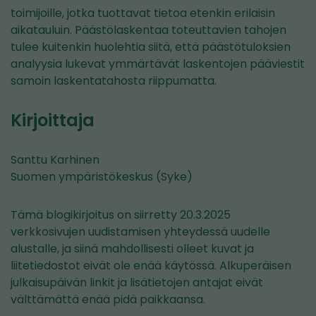
toimijoille, jotka tuottavat tietoa etenkin erilaisin
aikatauluin. Päästölaskentaa toteuttavien tahojen
tulee kuitenkin huolehtia siitä, että päästötuloksien
analyysia lukevat ymmärtävät laskentojen pääviestit
samoin laskentatahosta riippumatta.
Kirjoittaja
Santtu Karhinen
Suomen ympäristökeskus (Syke)
Tämä blogikirjoitus on siirretty 20.3.2025
verkkosivujen uudistamisen yhteydessä uudelle
alustalle, ja siinä mahdollisesti olleet kuvat ja
liitetiedostot eivät ole enää käytössä. Alkuperäisen
julkaisupäivän linkit ja lisätietojen antajat eivät
välttämättä enää pidä paikkaansa.