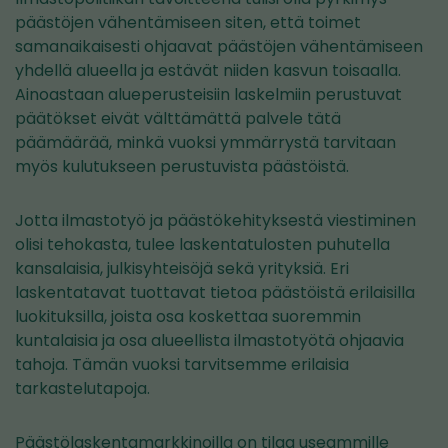
päästöjen vähentämiseen siten, että toimet
samanaikaisesti ohjaavat päästöjen vähentämiseen
yhdellä alueella ja estävät niiden kasvun toisaalla.
Ainoastaan alueperusteisiin laskelmiin perustuvat
päätökset eivät välttämättä palvele tätä
päämäärää, minkä vuoksi ymmärrystä tarvitaan
myös kulutukseen perustuvista päästöistä.
Jotta ilmastotyö ja päästökehityksestä viestiminen
olisi tehokasta, tulee laskentatulosten puhutella
kansalaisia, julkisyhteisöjä sekä yrityksiä. Eri
laskentatavat tuottavat tietoa päästöistä erilaisilla
luokituksilla, joista osa koskettaa suoremmin
kuntalaisia ja osa alueellista ilmastotyötä ohjaavia
tahoja. Tämän vuoksi tarvitsemme erilaisia
tarkastelutapoja.
Päästölaskentamarkkinoilla on tilaa useammille