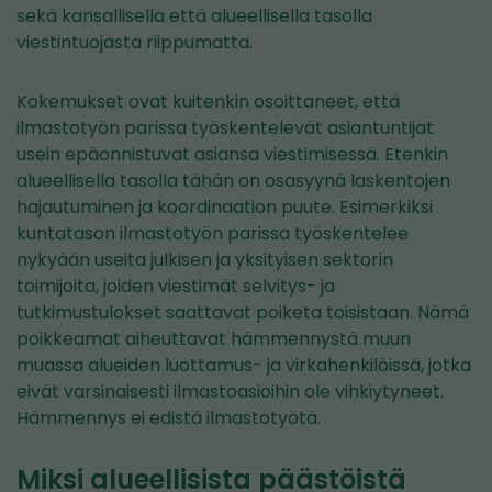
sekä kansallisella että alueellisella tasolla
viestintuojasta riippumatta.
Kokemukset ovat kuitenkin osoittaneet, että
ilmastotyön parissa työskentelevät asiantuntijat
usein epäonnistuvat asiansa viestimisessä. Etenkin
alueellisella tasolla tähän on osasyynä laskentojen
hajautuminen ja koordinaation puute. Esimerkiksi
kuntatason ilmastotyön parissa työskentelee
nykyään useita julkisen ja yksityisen sektorin
toimijoita, joiden viestimät selvitys- ja
tutkimustulokset saattavat poiketa toisistaan. Nämä
poikkeamat aiheuttavat hämmennystä muun
muassa alueiden luottamus- ja virkahenkilöissä, jotka
eivät varsinaisesti ilmastoasioihin ole vihkiytyneet.
Hämmennys ei edistä ilmastotyötä.
Miksi alueellisista päästöistä