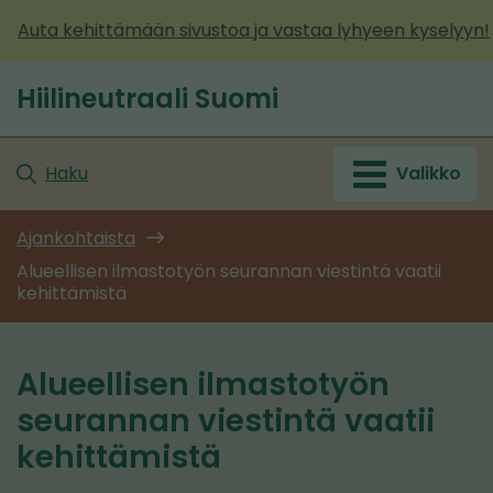
Siirry
Auta kehittämään sivustoa ja vastaa lyhyeen kyselyyn!
sisältöön
Hiilineutraali Suomi
Etusivu
Haku
Valikko
Ajankohtaista
Alueellisen ilmastotyön seurannan viestintä vaatii
kehittämistä
Alueellisen ilmastotyön
seurannan viestintä vaatii
kehittämistä