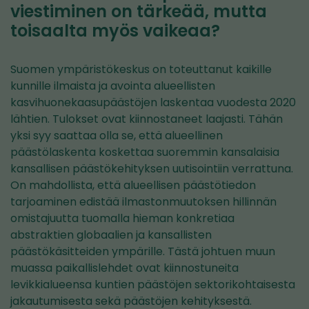
viestiminen on tärkeää, mutta
toisaalta myös vaikeaa?
Suomen ympäristökeskus on toteuttanut kaikille
kunnille ilmaista ja avointa alueellisten
kasvihuonekaasupäästöjen laskentaa vuodesta 2020
lähtien. Tulokset ovat kiinnostaneet laajasti. Tähän
yksi syy saattaa olla se, että alueellinen
päästölaskenta koskettaa suoremmin kansalaisia
kansallisen päästökehityksen uutisointiin verrattuna.
On mahdollista, että alueellisen päästötiedon
tarjoaminen edistää ilmastonmuutoksen hillinnän
omistajuutta tuomalla hieman konkretiaa
abstraktien globaalien ja kansallisten
päästökäsitteiden ympärille. Tästä johtuen muun
muassa paikallislehdet ovat kiinnostuneita
levikkialueensa kuntien päästöjen sektorikohtaisesta
jakautumisesta sekä päästöjen kehityksestä.