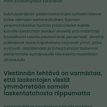
mihin konsulttiyhtiöt kykenevät.
Kulutusperäisten päästölaskentojen suhteen tilanne
tullee olemaan samankaltainen. Suomen
ympäristökeskus tuottaa päästötiedot kaikille
kunnille useamman vuoden viiveellä, jota määrittää
kansallisella tasolla päivitettävät perusmallit. Viivettä
paikkaavat laskentapalveluita tarjoavat yhtiöt, jotka
pystyvät räätälöimään ja toteuttamaan laskennat
pienemmälle kuntajoukolle tilauksesta nopeallakin
aikataululla.
Viestinnän tehtävä on varmistaa,
että laskentojen viestit
ymmärretään samoin
laskentatahosta riippumatta
Ilmastopolitiikan tavoitteena tulisi olla pyrkimys