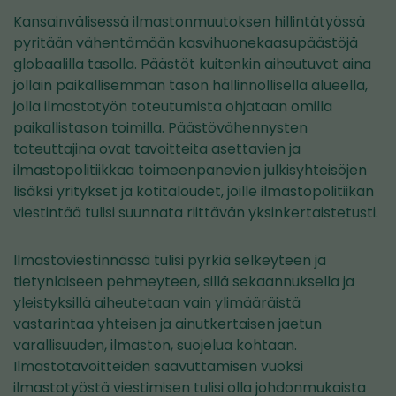
Kansainvälisessä ilmastonmuutoksen hillintätyössä
pyritään vähentämään kasvihuonekaasupäästöjä
globaalilla tasolla. Päästöt kuitenkin aiheutuvat aina
jollain paikallisemman tason hallinnollisella alueella,
jolla ilmastotyön toteutumista ohjataan omilla
paikallistason toimilla. Päästövähennysten
toteuttajina ovat tavoitteita asettavien ja
ilmastopolitiikkaa toimeenpanevien julkisyhteisöjen
lisäksi yritykset ja kotitaloudet, joille ilmastopolitiikan
viestintää tulisi suunnata riittävän yksinkertaistetusti.
Ilmastoviestinnässä tulisi pyrkiä selkeyteen ja
tietynlaiseen pehmeyteen, sillä sekaannuksella ja
yleistyksillä aiheutetaan vain ylimääräistä
vastarintaa yhteisen ja ainutkertaisen jaetun
varallisuuden, ilmaston, suojelua kohtaan.
Ilmastotavoitteiden saavuttamisen vuoksi
ilmastotyöstä viestimisen tulisi olla johdonmukaista