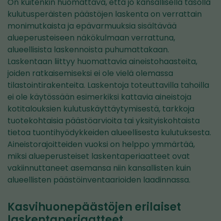
On kuitenkin huomattava, että jo kansallisella tasolla
kulutusperäisten päästöjen laskenta on verrattain
monimutkaista ja epävarmuuksia sisältävää
alueperusteiseen näkökulmaan verrattuna,
alueellisista laskennoista puhumattakaan.
Laskentaan liittyy huomattavia aineistohaasteita,
joiden ratkaisemiseksi ei ole vielä olemassa
tilastointirakenteita. Laskentoja toteuttavilla tahoilla
ei ole käytössään esimerkiksi kattavia aineistoja
kotitalouksien kulutuskäyttäytymisestä, tarkkoja
tuotekohtaisia päästöarvioita tai yksityiskohtaista
tietoa tuontihyödykkeiden alueellisesta kulutuksesta.
Aineistorajoitteiden vuoksi on helppo ymmärtää,
miksi alueperusteiset laskentaperiaatteet ovat
vakiinnuttaneet asemansa niin kansallisten kuin
alueellisten päästöinventaarioiden laadinnassa.
Kasvihuonepäästöjen erilaiset
laskentaperiaatteet