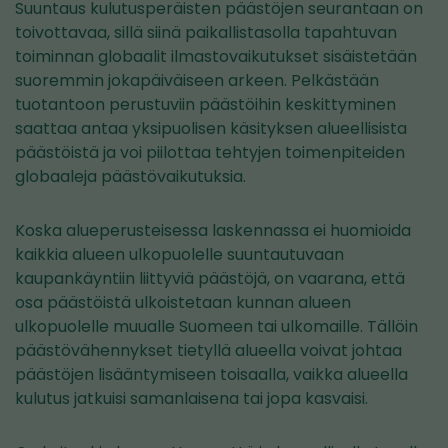
Suuntaus kulutusperäisten päästöjen seurantaan on
toivottavaa, sillä siinä paikallistasolla tapahtuvan
toiminnan globaalit ilmastovaikutukset sisäistetään
suoremmin jokapäiväiseen arkeen. Pelkästään
tuotantoon perustuviin päästöihin keskittyminen
saattaa antaa yksipuolisen käsityksen alueellisista
päästöistä ja voi piilottaa tehtyjen toimenpiteiden
globaaleja päästövaikutuksia.
Koska alueperusteisessa laskennassa ei huomioida
kaikkia alueen ulkopuolelle suuntautuvaan
kaupankäyntiin liittyviä päästöjä, on vaarana, että
osa päästöistä ulkoistetaan kunnan alueen
ulkopuolelle muualle Suomeen tai ulkomaille. Tällöin
päästövähennykset tietyllä alueella voivat johtaa
päästöjen lisääntymiseen toisaalla, vaikka alueella
kulutus jatkuisi samanlaisena tai jopa kasvaisi.