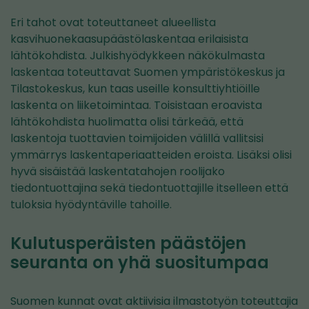
Eri tahot ovat toteuttaneet alueellista
kasvihuonekaasupäästölaskentaa erilaisista
lähtökohdista. Julkishyödykkeen näkökulmasta
laskentaa toteuttavat Suomen ympäristökeskus ja
Tilastokeskus, kun taas useille konsulttiyhtiöille
laskenta on liiketoimintaa. Toisistaan eroavista
lähtökohdista huolimatta olisi tärkeää, että
laskentoja tuottavien toimijoiden välillä vallitsisi
ymmärrys laskentaperiaatteiden eroista. Lisäksi olisi
hyvä sisäistää laskentatahojen roolijako
tiedontuottajina sekä tiedontuottajille itselleen että
tuloksia hyödyntäville tahoille.
Kulutusperäisten päästöjen
seuranta on yhä suositumpaa
Suomen kunnat ovat aktiivisia ilmastotyön toteuttajia