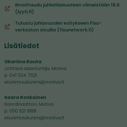
Ilmoittaudu juhlatilaisuuteen viimeistään 18.9.
(siirryt
(lyyti.fi)
toiseen
Tutustu juhlavuoden esitykseen Fisu-
palveluun)
(siirryt
verkoston sivuilla (fisunetwork.fi)
toiseen
palveluun)
Lisätiedot
Okariina Rauta
Johtava asiantuntija, Motiva
p. 041 524 7621
etunimi.sukunimi@motiva.fi
Saara Ronkainen
Koordinaattori, Motiva
p. 050 521 9188
etunimi.sukunimi@motiva.fi