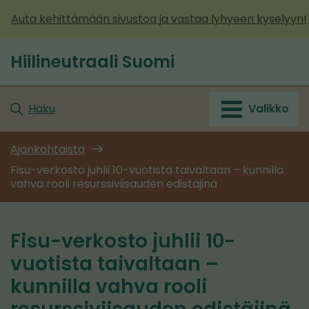
Siirry
Auta kehittämään sivustoa ja vastaa lyhyeen kyselyyn!
sisältöön
Hiilineutraali Suomi
Etusivu
Haku
Valikko
Ajankohtaista
Fisu-verkosto juhlii 10-vuotista taivaltaan – kunnilla
vahva rooli resurssiviisauden edistäjinä
Fisu-verkosto juhlii 10-
vuotista taivaltaan –
kunnilla vahva rooli