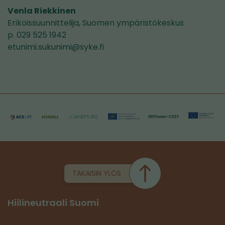
Venla Riekkinen
Erikoissuunnittelija, Suomen ympäristökeskus
p. 029 525 1942
etunimi.sukunimi@syke.fi
TAKAISIN YLÖS
Hiilineutraali Suomi