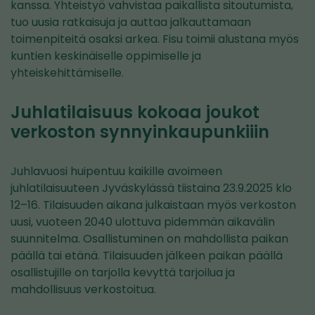
kanssa. Yhteistyö vahvistaa paikallista sitoutumista,
tuo uusia ratkaisuja ja auttaa jalkauttamaan
toimenpiteitä osaksi arkea. Fisu toimii alustana myös
kuntien keskinäiselle oppimiselle ja
yhteiskehittämiselle.
Juhlatilaisuus kokoaa joukot
verkoston synnyinkaupunkiiin
Juhlavuosi huipentuu kaikille avoimeen
juhlatilaisuuteen Jyväskylässä tiistaina 23.9.2025 klo
12–16. Tilaisuuden aikana julkaistaan myös verkoston
uusi, vuoteen 2040 ulottuva pidemmän aikavälin
suunnitelma. Osallistuminen on mahdollista paikan
päällä tai etänä. Tilaisuuden jälkeen paikan päällä
osallistujille on tarjolla kevyttä tarjoilua ja
mahdollisuus verkostoitua.