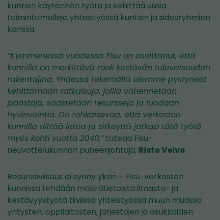
kuntien käytännön työtä ja kehittää uusia
toimintamalleja yhteistyössä kuntien ja sidosryhmien
kanssa.
“Kymmenessä vuodessa Fisu on osoittanut, että
kunnilla on merkittävä rooli kestävän tulevaisuuden
rakentajina. Yhdessä tekemällä olemme pystyneet
kehittämään ratkaisuja, joilla vähennetään
päästöjä, säästetään resursseja ja luodaan
hyvinvointia. On rohkaisevaa, että verkoston
kunnilla riittää intoa ja sitkeyttä jatkaa tätä työtä
myös kohti vuotta 2040,”
toteaa Fisu-
neuvottelukunnan puheenjohtaja,
Risto Veivo
.
Resurssiviisaus ei synny yksin – Fisu-verkoston
kunnissa tehdään määrätietoista ilmasto- ja
kestävyystyötä tiiviissä yhteistyössä muun muassa
yritysten, oppilaitosten, järjestöjen ja asukkaiden