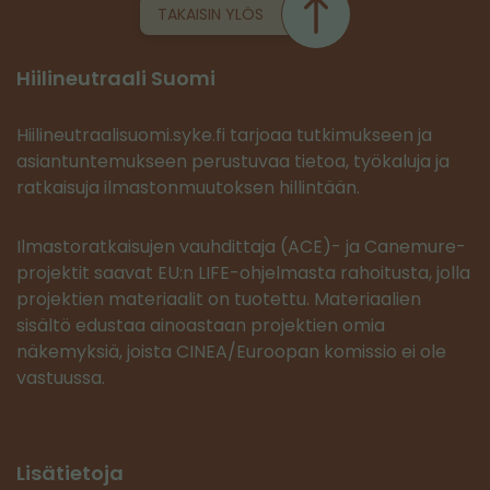
TAKAISIN YLÖS
Hiilineutraali Suomi
Hiilineutraalisuomi.syke.fi tarjoaa tutkimukseen ja
asiantuntemukseen perustuvaa tietoa, työkaluja ja
ratkaisuja ilmastonmuutoksen hillintään.
Ilmastoratkaisujen vauhdittaja (ACE)- ja Canemure-
projektit saavat EU:n LIFE-ohjelmasta rahoitusta, jolla
projektien materiaalit on tuotettu. Materiaalien
sisältö edustaa ainoastaan projektien omia
näkemyksiä, joista CINEA/Euroopan komissio ei ole
vastuussa.
Lisätietoja