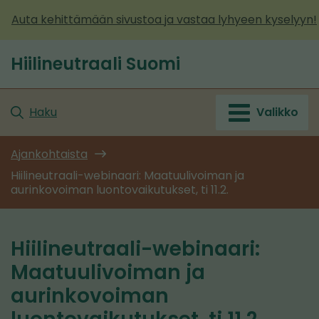
Siirry
Auta kehittämään sivustoa ja vastaa lyhyeen kyselyyn!
sisältöön
Hiilineutraali Suomi
Etusivu
Haku
Valikko
Ajankohtaista
Hiilineutraali-webinaari: Maatuulivoiman ja
aurinkovoiman luontovaikutukset, ti 11.2.
Hiilineutraali-webinaari:
Maatuulivoiman ja
aurinkovoiman