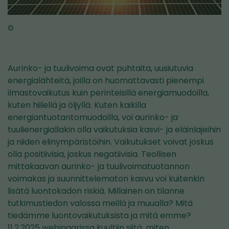
©
Aurinko- ja tuulivoima ovat puhtaita, uusiutuvia
energialähteitä, joilla on huomattavasti pienempi
ilmastovaikutus kuin perinteisillä energiamuodoilla,
kuten hiilellä ja öljyllä. Kuten kaikilla
energiantuotantomuodoilla, voi aurinko- ja
tuulienergiallakin olla vaikutuksia kasvi- ja eläinlajeihin
ja niiden elinympäristöihin. Vaikutukset voivat joskus
olla positiivisia, joskus negatiivisia. Teollisen
mittakaavan aurinko- ja tuulivoimatuotannon
voimakas ja suunnittelematon kasvu voi kuitenkin
lisätä luontokadon riskiä. Millainen on tilanne
tutkimustiedon valossa meillä ja muualla? Mitä
tiedämme luontovaikutuksista ja mitä emme?
11.2.2025 webinaarissa kuultiin siitä, miten