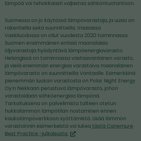
lämpöä voi tehokkaasti valjastaa sähköntuotantoon.
Suomessa on jo käytössä lämpövarastoja, ja uusia on
rakenteilla sekä suunnitteilla. Vaasassa
Vaskiluodossa on ollut vuodesta 2020 toiminnassa
Suomen ensimmäinen entisiä maanalaisia
öljyvarastoja hyödyntävä lämpöenergiavarasto.
Helsingissä on toiminnassa vastaavanlainen varasto,
ja vielä enemmän energiaa varastoiva maanalainen
lämpövarasto on suunnitteilla Vantaalle. Esimerkkinä
pienemmän luokan varastosta on Polar Night Energy
Oy:n hiekkaan perustuva lämpövarasto, johon
varastoidaan sähköenergiaa lämpönä.
Tarkoituksena on palvelimista talteen otetun
hukkalämmön lämpötilan nostaminen ennen
kaukolämpöverkkoon syöttämistä. Lisää lämmön
varastoinnin esimerkeistä voi lukea
tästä Canemure
(siirryt
Best Practice -julkaisusta.
toiseen