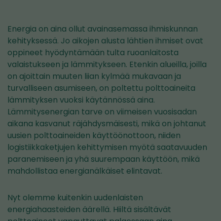
Energia on aina ollut avainasemassa ihmiskunnan
kehityksessä. Jo aikojen alusta lähtien ihmiset ovat
oppineet hyödyntämään tulta ruoanlaitosta
valaistukseen ja lämmitykseen. Etenkin alueilla, joilla
on ajoittain muuten liian kylmää mukavaan ja
turvalliseen asumiseen, on poltettu polttoaineita
lämmityksen vuoksi käytännössä aina.
Lämmitysenergian tarve on viimeisen vuosisadan
aikana kasvanut räjähdysmäisesti, mikä on johtanut
uusien polttoaineiden käyttöönottoon, niiden
logistiikkaketjujen kehittymisen myötä saatavuuden
paranemiseen ja yhä suurempaan käyttöön, mikä
mahdollistaa energianälkäiset elintavat.
Nyt olemme kuitenkin uudenlaisten
energiahaasteiden äärellä. Hiiltä sisältävät