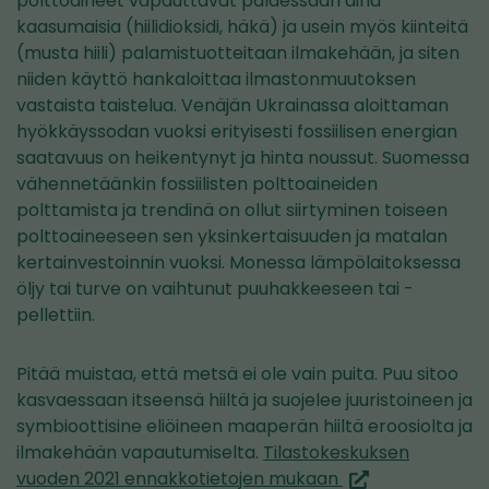
polttoaineet vapauttavat palaessaan aina
kaasumaisia (hiilidioksidi, häkä) ja usein myös kiinteitä
(musta hiili) palamistuotteitaan ilmakehään, ja siten
niiden käyttö hankaloittaa ilmastonmuutoksen
vastaista taistelua. Venäjän Ukrainassa aloittaman
hyökkäyssodan vuoksi erityisesti fossiilisen energian
saatavuus on heikentynyt ja hinta noussut. Suomessa
vähennetäänkin fossiilisten polttoaineiden
polttamista ja trendinä on ollut siirtyminen toiseen
polttoaineeseen sen yksinkertaisuuden ja matalan
kertainvestoinnin vuoksi. Monessa lämpölaitoksessa
öljy tai turve on vaihtunut puuhakkeeseen tai -
pellettiin.
Pitää muistaa, että metsä ei ole vain puita. Puu sitoo
kasvaessaan itseensä hiiltä ja suojelee juuristoineen ja
symbioottisine eliöineen maaperän hiiltä eroosiolta ja
ilmakehään vapautumiselta.
Tilastokeskuksen
(siirryt
vuoden 2021 ennakkotietojen mukaan