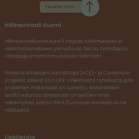
TAKAISIN YLÖS
Hiilineutraali Suomi
Hiilineutraalisuomi.syke.fi tarjoaa tutkimukseen ja
asiantuntemukseen perustuvaa tietoa, työkaluja ja
ratkaisuja ilmastonmuutoksen hillintään.
Ilmastoratkaisujen vauhdittaja (ACE)- ja Canemure-
projektit saavat EU:n LIFE-ohjelmasta rahoitusta, jolla
projektien materiaalit on tuotettu. Materiaalien
sisältö edustaa ainoastaan projektien omia
näkemyksiä, joista CINEA/Euroopan komissio ei ole
vastuussa.
Lisätietoja