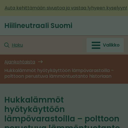
Siirry
Auta kehittämään sivustoa ja vastaa lyhyeen kyselyyn!
sisältöön
Hiilineutraali Suomi
Etusivu
Haku
Valikko
Ajankohtaista
Hukkalämmöt hyötykäyttöön lämpövarastoilla –
polttoon perustuva lämmöntuotanto historiaan
Hukkalämmöt
hyötykäyttöön
lämpövarastoilla – polttoon