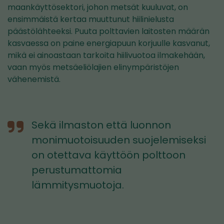
toiseen
maankäyttösektori, johon metsät kuuluvat, on
palveluun)
ensimmäistä kertaa muuttunut hiilinielusta
päästölähteeksi. Puuta polttavien laitosten määrän
kasvaessa on paine energiapuun korjuulle kasvanut,
mikä ei ainoastaan tarkoita hiilivuotoa ilmakehään,
vaan myös metsäeliölajien elinympäristöjen
vähenemistä.
Sekä ilmaston että luonnon
monimuotoisuuden suojelemiseksi
on otettava käyttöön polttoon
perustumattomia
lämmitysmuotoja.