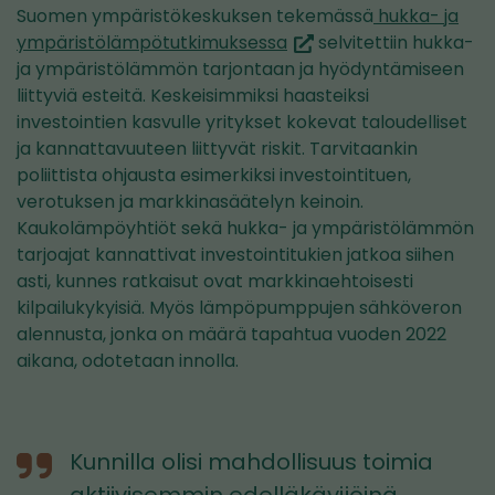
Suomen ympäristökeskuksen tekemässä
hukka- ja
(siirryt
ympäristölämpötutkimuksessa
selvitettiin hukka-
toiseen
ja ympäristölämmön tarjontaan ja hyödyntämiseen
palveluun)
liittyviä esteitä. Keskeisimmiksi haasteiksi
investointien kasvulle yritykset kokevat taloudelliset
ja kannattavuuteen liittyvät riskit. Tarvitaankin
poliittista ohjausta esimerkiksi investointituen,
verotuksen ja markkinasäätelyn keinoin.
Kaukolämpöyhtiöt sekä hukka- ja ympäristölämmön
tarjoajat kannattivat investointitukien jatkoa siihen
asti, kunnes ratkaisut ovat markkinaehtoisesti
kilpailukykyisiä. Myös lämpöpumppujen sähköveron
alennusta, jonka on määrä tapahtua vuoden 2022
aikana, odotetaan innolla.
Kunnilla olisi mahdollisuus toimia