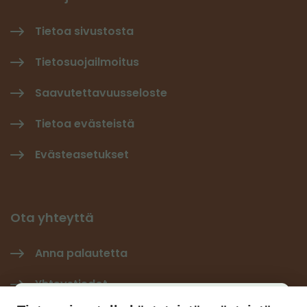
Tietoa sivustosta
Tietosuojailmoitus
Saavutettavuusseloste
Tietoa evästeistä
Evästeasetukset
Ota yhteyttä
Anna palautetta
Yhteystiedot
Käyttäjäkysely