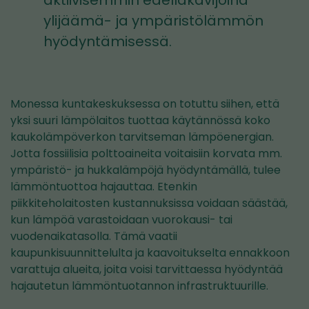
aktiivisemmin edelläkävijöinä
ylijäämä- ja ympäristölämmön
hyödyntämisessä.
Monessa kuntakeskuksessa on totuttu siihen, että
yksi suuri lämpölaitos tuottaa käytännössä koko
kaukolämpöverkon tarvitseman lämpöenergian.
Jotta fossiilisia polttoaineita voitaisiin korvata mm.
ympäristö- ja hukkalämpöjä hyödyntämällä, tulee
lämmöntuottoa hajauttaa. Etenkin
piikkiteholaitosten kustannuksissa voidaan säästää,
kun lämpöä varastoidaan vuorokausi- tai
vuodenaikatasolla. Tämä vaatii
kaupunkisuunnittelulta ja kaavoitukselta ennakkoon
varattuja alueita, joita voisi tarvittaessa hyödyntää
hajautetun lämmöntuotannon infrastruktuurille.