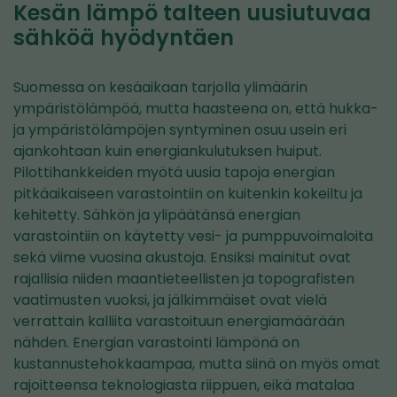
Kesän lämpö talteen uusiutuvaa
sähköä hyödyntäen
Suomessa on kesäaikaan tarjolla ylimäärin
ympäristölämpöä, mutta haasteena on, että hukka-
ja ympäristölämpöjen syntyminen osuu usein eri
ajankohtaan kuin energiankulutuksen huiput.
Pilottihankkeiden myötä uusia tapoja energian
pitkäaikaiseen varastointiin on kuitenkin kokeiltu ja
kehitetty. Sähkön ja ylipäätänsä energian
varastointiin on käytetty vesi- ja pumppuvoimaloita
sekä viime vuosina akustoja. Ensiksi mainitut ovat
rajallisia niiden maantieteellisten ja topografisten
vaatimusten vuoksi, ja jälkimmäiset ovat vielä
verrattain kalliita varastoituun energiamäärään
nähden. Energian varastointi lämpönä on
kustannustehokkaampaa, mutta siinä on myös omat
rajoitteensa teknologiasta riippuen, eikä matalaa