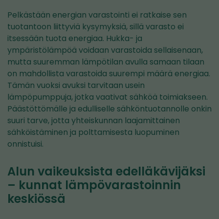
palveluun)
Pelkästään energian varastointi ei ratkaise sen
tuotantoon liittyviä kysymyksiä, sillä varasto ei
itsessään tuota energiaa. Hukka- ja
ympäristölämpöä voidaan varastoida sellaisenaan,
mutta suuremman lämpötilan avulla samaan tilaan
on mahdollista varastoida suurempi määrä energiaa.
Tämän vuoksi avuksi tarvitaan usein
lämpöpumppuja, jotka vaativat sähköä toimiakseen.
Päästöttömälle ja edulliselle sähköntuotannolle onkin
suuri tarve, jotta yhteiskunnan laajamittainen
sähköistäminen ja polttamisesta luopuminen
onnistuisi.
Alun vaikeuksista edelläkävijäksi
– kunnat lämpövarastoinnin
keskiössä