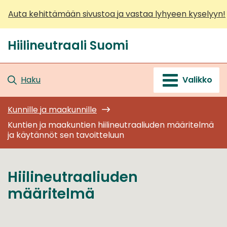
Siirry
Auta kehittämään sivustoa ja vastaa lyhyeen kyselyyn!
sisältöön
Hiilineutraali Suomi
Etusivu
Haku
Valikko
Kunnille ja maakunnille
Kuntien ja maakuntien hiilineutraaliuden määritelmä
ja käytännöt sen tavoitteluun
Hiilineutraaliuden
määritelmä