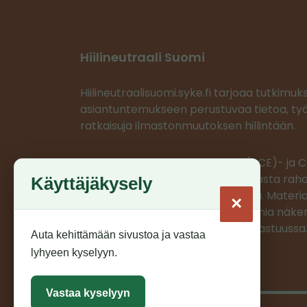
Hiilineutraali Suomi
Hiilineutraalisuomi.syke.fi tarjoaa tutkimuk
asiantuntemukseen perustuvaa tietoa, työ
ratkaisuja ilmastonmuutoksen hillintään.
Ilmastoratkaisujen vauhdittaja (ACE)- ja
projektit saavat EU:n LIFE-ohjelmasta rahoi
Käyttäjäkysely
projektien materiaalit on tuotettu. Materia
×
edustaa ainoastaan projektien omia näkem
CINEA/Euroopan komissio ei ole vastuussa
Auta kehittämään sivustoa ja vastaa
lyhyeen kyselyyn.
Vastaa kyselyyn