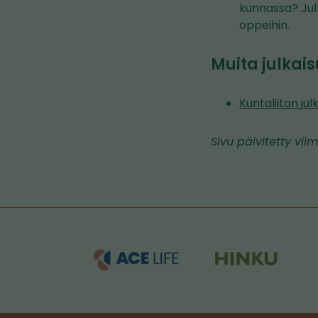
kunnassa? Jul
oppeihin.
Muita julkais
Kuntaliiton ju
Sivu päivitetty vii