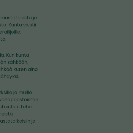
ilmastoteoista ja
a. Kunta viestii
ailijoille.
sta.
ä. Kun kunta
ään sähköön,
 sähköä kuten aina
nähdyksi.
sille ja muille
i vähäpäästöisten
stointien teho
neista
totalkoisiin ja