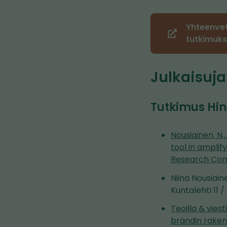
Yhteenvet
(siirryt
tutkimuks
toiseen
palveluun)
Julkaisuja
Tutkimus Hin
Nousiainen, N.
tool in amplif
Research Comm
Niina Nousiain
Kuntalehti 11 /
Teoilla & vies
brändin raken