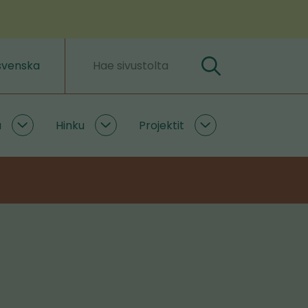
svenska
Hae
Hakusanat
a
Hinku
Projektit
Ilmastoratkaisuja
Hinku
Projektit
alasivut
alasivut
alasivut