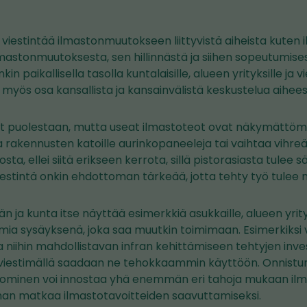
 viestintää ilmastonmuutokseen liittyvistä aiheista kuten 
lmastonmuutoksesta, sen hillinnästä ja siihen sopeutumisest
n paikallisella tasolla kuntalaisille, alueen yrityksille ja vier
 myös osa kansallista ja kansainvälistä keskustelua aihee
t puolestaan, mutta useat ilmastoteot ovat näkymättömi
a rakennusten katoille aurinkopaneeleja tai vaihtaa vihre
sta, ellei siitä erikseen kerrota, sillä pistorasiasta tulee
estintä onkin ehdottoman tärkeää, jotta tehty työ tulee 
än ja kunta itse näyttää esimerkkiä asukkaille, alueen yrityk
 toimia sysäyksenä, joka saa muutkin toimimaan. Esimerkiks
a niihin mahdollistavan infran kehittämiseen tehtyjen inve
tä viestimällä saadaan ne tehokkaammin käyttöön. Onnistu
tominen voi innostaa yhä enemmän eri tahoja mukaan ilmas
nan matkaa ilmastotavoitteiden saavuttamiseksi.