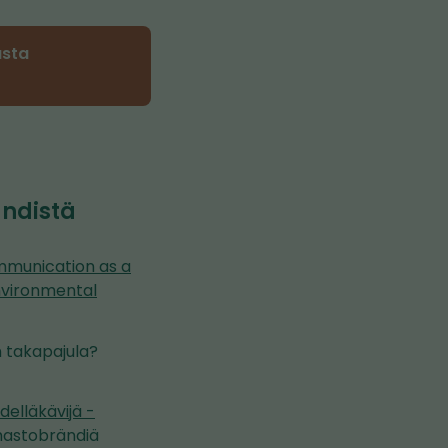
asta
ändistä
communication as a
Environmental
n takapajula?
delläkävijä -
mastobrändiä