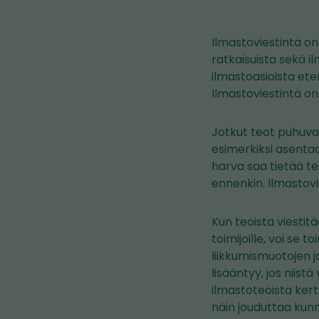
Ilmastoviestintä on
ratkaisuista sekä i
ilmastoasioista etenki
Ilmastoviestintä on
Jotkut teot puhuva
esimerkiksi asenta
harva saa tietää teo
ennenkin. Ilmastovi
Kun teoista viestitä
toimijoille, voi se
liikkumismuotojen j
lisääntyy, jos niis
ilmastoteoista ker
näin jouduttaa kun