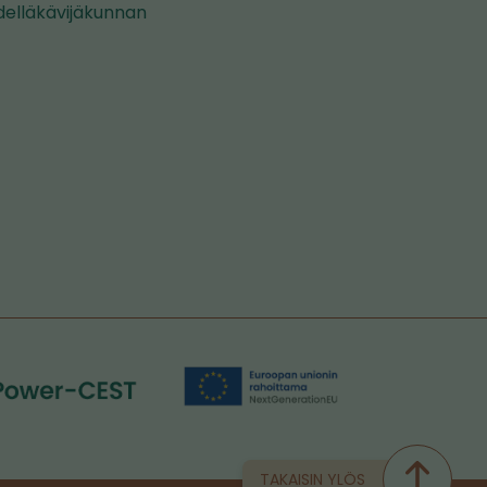
delläkävijäkunnan
TAKAISIN YLÖS