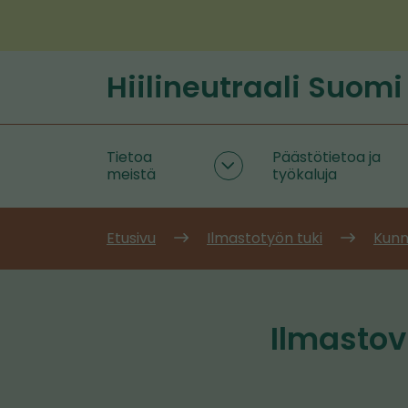
Siirry
sisältöön
Hiilineutraali Suomi
Etusivu
Tietoa
Päästötietoa ja
Tietoa
meistä
työkaluja
meistä
alasivut
Etusivu
Ilmastotyön tuki
Kunn
Ilmastov