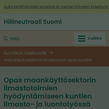
Siirry
Auta kehittämään sivustoa ja vastaa lyhyeen kyselyyn!
sisältöön
Hiilineutraali Suomi
Etusivu
Haku
Valikko
Kunnille ja maakunnille
Maankäyttösektorin ilmastotyön opas kunnille
Opas maankäyttösektorin
ilmastotoimien
hyödyntämiseen kuntien
ilmasto- ja luontotyössä