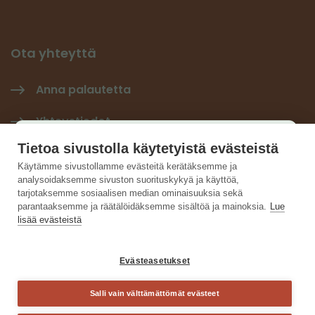
Ota yhteyttä
Anna palautetta
Yhteystiedot
Käyttäjäkysely
Tietoa sivustolla käytetyistä evästeistä
Tilaa Hiilineutraali-uutiskirje
×
Käytämme sivustollamme evästeitä kerätäksemme ja
analysoidaksemme sivuston suorituskykyä ja käyttöä,
Hiilineutraalisuomi LinkedInissä
Auta kehittämään sivustoa ja vastaa lyhyeen
tarjotaksemme sosiaalisen median ominaisuuksia sekä
parantaaksemme ja räätälöidäksemme sisältöä ja mainoksia.
Lue
kyselyyn.
lisää evästeistä
Vastaa kyselyyn
Evästeasetukset
Salli vain välttämättömät evästeet
Sulje