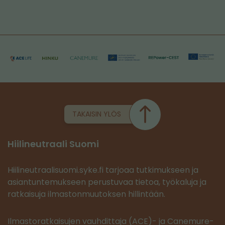
TAKAISIN YLÖS
Hiilineutraali Suomi
Hiilineutraalisuomi.syke.fi tarjoaa tutkimukseen ja
asiantuntemukseen perustuvaa tietoa, työkaluja ja
ratkaisuja ilmastonmuutoksen hillintään.
Ilmastoratkaisujen vauhdittaja (ACE)- ja Canemure-