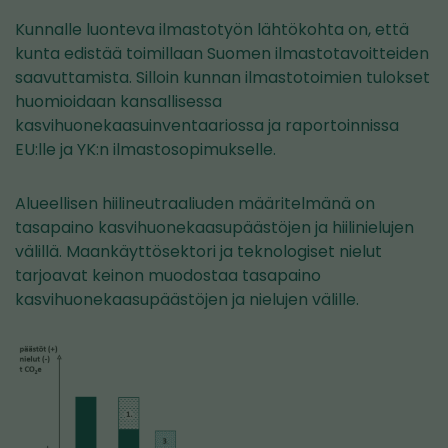
Kunnalle luonteva ilmastotyön lähtökohta on, että
kunta edistää toimillaan Suomen ilmastotavoitteiden
saavuttamista. Silloin kunnan ilmastotoimien tulokset
huomioidaan kansallisessa
kasvihuonekaasuinventaariossa ja raportoinnissa
EU:lle ja YK:n ilmastosopimukselle.
Alueellisen hiilineutraaliuden määritelmänä on
tasapaino kasvihuonekaasupäästöjen ja hiilinielujen
välillä. Maankäyttösektori ja teknologiset nielut
tarjoavat keinon muodostaa tasapaino
kasvihuonekaasupäästöjen ja nielujen välille.