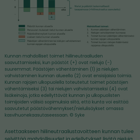
Kunnan mahdolliset toimet hiilineutraaliuden
saavuttamiseksi, kun päästöt (+) ovat nieluja (-)
suuremmat. Päästöjen vähentäminen (1) ja nielujen
vahvistaminen kunnan alueella (2) ovat ensisijaisia toimia.
Kunnan rajojen ulkopuolella toteutetut toimet päästöjen
vähentämiseksi (3) tai nielujen vahvistamiseksi (4) ovat
lisäkeinoja, jotka edellyttävät kunnan ja ulkopuolisten
toimijoiden välisiä sopimuksia siitä, että kunta voi esittää
saavutetut päästövähennykset/nielulisäykset omassa
kasvihuonekaasutaseessaan.
© Syke
Asettaakseen hiilineutraaliustavoitteen kunnan tulee
selvittää mahdollisuudet ja edellytykset lisätä nieluja