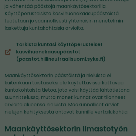
ja vähentää päästöjä maankäytösektorilla.
Käyttöperusteisista kasvihuonekaasupäästöistä
tuotetaan jo säännöllisesti yhtenäisin menetelmin
laskettuja kuntakohtaisia arvioita.
Tarkista kuntasi käyttöperusteiset
kasvihuonekaasupäästöt
(siirryt
(paastot.hiilineutraalisuomi.syke.fi)
toiseen
palveluun)
Maankäyttösektorin päästöistä ja nieluista ei
kuitenkaan toistaiseksi ole käytettävissä kattavaa
kuntakohtaista tietoa, jota voisi käyttää lähtötietona
suunnittelussa, mutta monet kunnat ovat tilanneet
arvioita alueensa nieluista. Maakunnalliset arviot
nielujen kehityksestä antavat kunnille vertailukohtia.
Maankäyttösektorin ilmastotyön