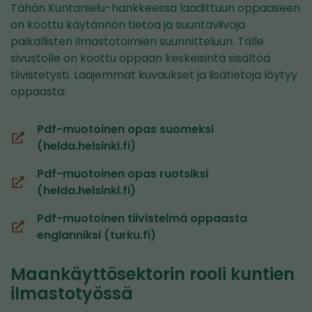
Tähän Kuntanielu-hankkeessa laadittuun oppaaseen
on koottu käytännön tietoa ja suuntaviivoja
paikallisten ilmastotoimien suunnitteluun. Tälle
sivustolle on koottu oppaan keskeisintä sisältöä
tiivistetysti. Laajemmat kuvaukset ja lisätietoja löytyy
oppaasta:
Pdf-muotoinen opas suomeksi
(siirryt
(helda.helsinki.fi)
toiseen
Pdf-muotoinen opas ruotsiksi
palveluun)
(siirryt
(helda.helsinki.fi)
toiseen
Pdf-muotoinen tiivistelmä oppaasta
palveluun)
(siirryt
englanniksi (turku.fi)
toiseen
palveluun)
Maankäyttösektorin rooli kuntien
ilmastotyössä