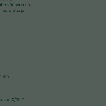
lähtevät nousuun,
n parantaa ja
eltä.
ssover 10/2017.