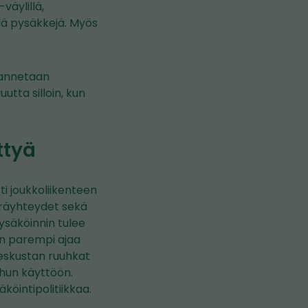
väylillä,
llä pysäkkejä. Myös
rannetaan
tta silloin, kun
ttyä
i joukkoliikenteen
yöräyhteydet sekä
pysäköinnin tulee
 on parempi ajaa
keskustan ruuhkat
hun käyttöön.
köintipolitiikkaa.