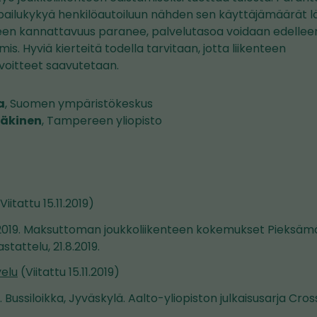
ilpailukykyä henkilöautoiluun nähden sen käyttäjämäärät 
enteen kannattavuus paranee, palvelutasoa voidaan edellee
is. Hyviä kierteitä todella tarvitaan, jotta liikenteen
oitteet saavutetaan.
a
, Suomen ympäristökeskus
äkinen
, Tampereen yliopisto
Viitattu 15.11.2019)
 2019. Maksuttoman joukkoliikenteen kokemukset Pieksämä
tattelu, 21.8.2019.
velu
(Viitattu 15.11.2019)
. Bussiloikka, Jyväskylä. Aalto-yliopiston julkaisusarja Cro