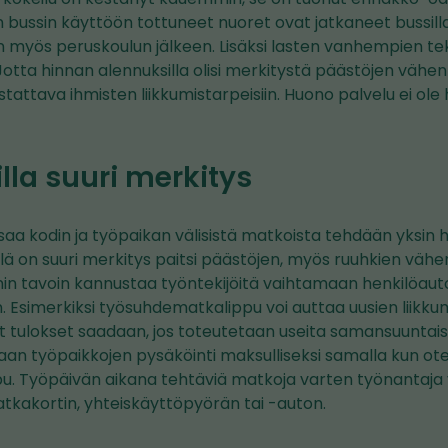
kun bussin käyttöön tottuneet nuoret ovat jatkaneet bussi
yös peruskoulun jälkeen. Lisäksi lasten vanhempien t
Jotta hinnan alennuksilla olisi merkitystä päästöjen vähe
tattava ihmisten liikkumistarpeisiin. Huono palvelu ei ole
la suuri merkitys
aa kodin ja työpaikan välisistä matkoista tehdään yksin h
lä on suuri merkitys paitsi päästöjen, myös ruuhkien väh
in tavoin kannustaa työntekijöitä vaihtamaan henkilöaut
n. Esimerkiksi työsuhdematkalippu voi auttaa uusien liikk
t tulokset saadaan, jos toteutetaan useita samansuuntaisi
aan työpaikkojen pysäköinti maksulliseksi samalla kun o
. Työpäivän aikana tehtäviä matkoja varten työnantaja v
atkakortin, yhteiskäyttöpyörän tai -auton.