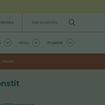
svenska
Hae
Hakusanat
a
Hinku
Projektit
Ilmastoratkaisuja
Hinku
Projektit
alasivut
alasivut
alasivut
at monet
nstit
teen 2030 mennessä