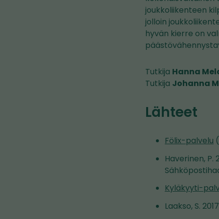
joukkoliikenteen k
jolloin joukkoliik
hyvän kierre on valm
päästövähennystav
Tutkija
Hanna Mel
Tutkija
Johanna M
Lähteet
Fölix-palvelu
(
Haverinen, P.
Sähköpostihaas
Kyläkyyti-pal
Laakso, S. 2017