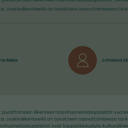
. Joukkoliikenteellä on tavoitteen saavuttamisessa tärkeä 
na Mela
Johanna M
ut puolittamaan liikenteen kasvihuonekaasupäästöt vuo
. Joukkoliikenteellä on tavoitteen saavuttamisessa tärkeä 
asvihuonekaasupäästöt ovat kaupunkiseudulla kulkuväline