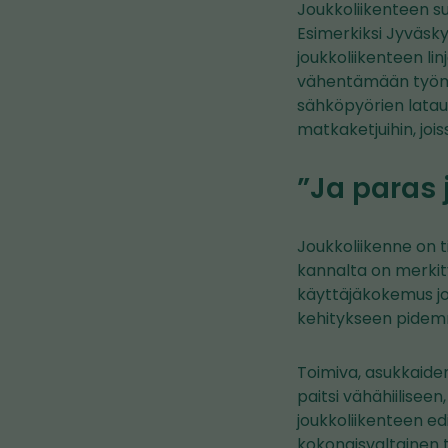
Joukkoliikenteen s
Esimerkiksi Jyväsk
joukkoliikenteen li
vähentämään työmat
sähköpyörien lataus
matkaketjuihin, joi
”Ja paras
Joukkoliikenne on 
kannalta on merkity
käyttäjäkokemus jo
kehitykseen pidemmä
Toimiva, asukkaiden
paitsi vähähiiliseen
joukkoliikenteen ed
kokonaisvaltainen t