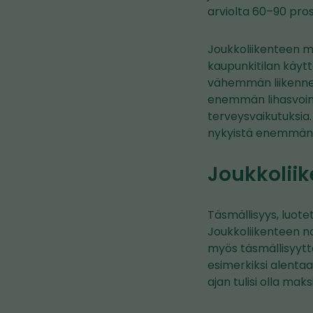
arviolta 60–90 pros
Joukkoliikenteen m
kaupunkitilan käytt
vähemmän liikennem
enemmän lihasvoimin
terveysvaikutuksia.
nykyistä enemmän
Joukkoliik
Täsmällisyys, luote
Joukkoliikenteen n
myös täsmällisyyttä
esimerkiksi alentaa 
ajan tulisi olla ma