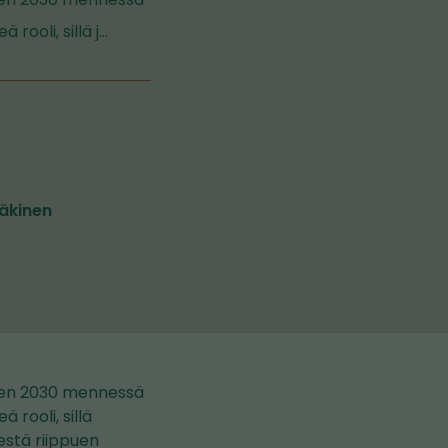
rooli, sillä j…
äkinen
teen 2030 mennessä
rooli, sillä
estä riippuen