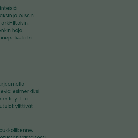
nteisiä
aksin ja bussin
rki-iltaisin.
enkin haja-
nnepalveluita.
tarjoamalla
sevia: esimerkiksi
teen käyttöä
tulot ylittivät
joukkoliikenne.
otusten vastaisesti