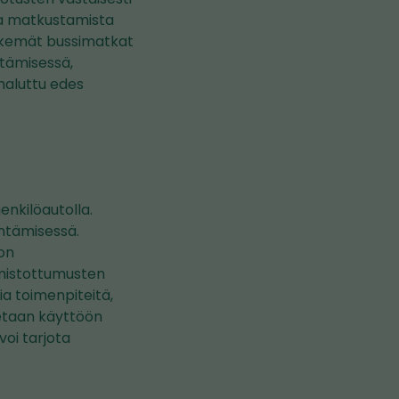
lla matkustamista
ekemät bussimatkat
ntämisessä,
 haluttu edes
enkilöautolla.
entämisessä.
on
umistottumusten
a toimenpiteitä,
tetaan käyttöön
oi tarjota