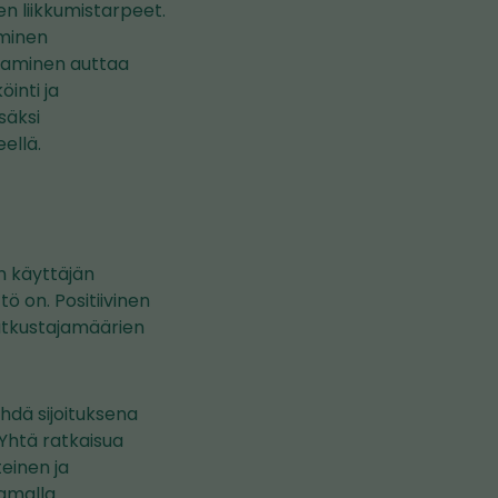
n liikkumistarpeet.
uminen
staminen auttaa
inti ja
säksi
ellä.
n käyttäjän
ö on. Positiivinen
atkustajamäärien
ähdä sijoituksena
. Yhtä ratkaisua
teinen ja
tamalla