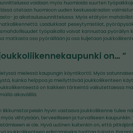
uunnittelussa voidaan myös huomioida suurten työpaikkoje
ylässä otetaan huomioon uuden keskussairaalan valmist
njasto- ja aikataulusuunnittelussa. Myös etätyön mahdolli
kaliikennettä. Laadukkaat peseytymistilat, pyöräpysäkö
mahdollisuudet työpaikalla voivat kannustaa pyöräilyn li
ssa matkasta osa pyöräillään ja osa kuljetaan joukkoliikente
 joukkoliikennekaupunki on… ”
tietyssä mielessä kaupungin käyntikortti. Myös satunnaise
stä, kuinka helppoa ja miellyttävää joukkoliikenteen käytt
ukkoliikenteestä on kaikkein tärkeintä vaikutettaessa m
llä aikavälillä.
 liikkumistarpeisiin hyvin vastaava joukkoliikenne tulee n
, myös viihtyisään, terveelliseen ja turvalliseen kaupunkiin
istämiseen ei ole. Hyvä uutinen kuitenkin on, että pitkäjän
yö joukkoliikenteen edistämiseksi tuottaa tulosta. Paran