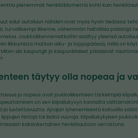
enttia pienemmät henkilökilometriä kohti kuin henkilöaut
uut edut autoiluun nähden ovat myös hyvin tiedossa: te
ö, turvallisempi liikenne, vähemmän haitallisia päästöjä 
elua. Joukkoliikennematkoihin sisältyy yleensä autoiluu
 liikkumista matkan alku- ja loppupäässä, millä on käyttäj
 Miten siis kaupungit ja kaupunkilaiset pääsisivät nauttim
?
enteen täytyy olla nopeaa ja v
ttavuus ja nopeus ovat joukkoliikenteen tärkeimpiä kilpailu
opeuttaminen on sen kilpailukyvyn kannalta välttämätöntä,
 ja luotettavuutta. Ajoajan lyhenemisestä koituvilla sääst
lippujen hintoja tai lisätä vuoroja. Kilpailukykyisen joukk
ksimissaan kaksinkertainen henkilöautoon verrattuna.