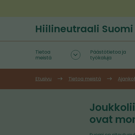
Siirry
sisältöön
Hiilineutraali Suomi
Etusivu
Tietoa
Päästötietoa ja
Tietoa
meistä
työkaluja
meistä
alasivut
Etusivu
Tietoa meistä
Ajanko
Joukkoli
ovat mo
Suomi on sitoutun