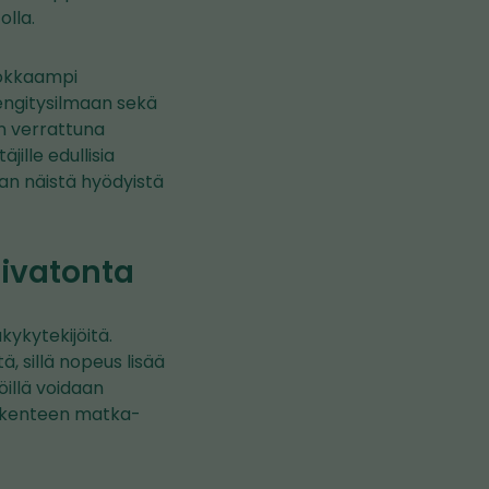
olla.
hokkaampi
hengitysilmaan sekä
n verrattuna
ille edullisia
aan näistä hyödyistä
aivatonta
kykytekijöitä.
 sillä nopeus lisää
öillä voidaan
oliikenteen matka-