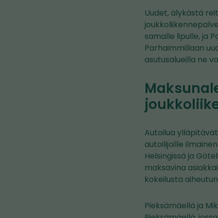
Uudet, älykästä rei
joukkoliikennepalve
samalle lipulle, ja 
Parhaimmillaan uude
asutusalueilla ne v
Maksunalen
joukkolii
Autoilua ylläpitävä
autoilijoille ilmain
Helsingissä ja Göte
maksavina asiakkain
kokeilusta aiheutun
Pieksämäellä ja Mik
Pieksämäellä, joss