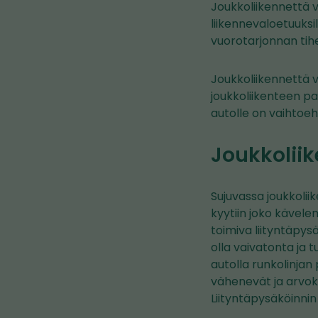
Joukkoliikennettä vo
liikennevaloetuuksi
vuorotarjonnan ti
Joukkoliikennettä 
joukkoliikenteen pa
autolle on vaihtoeh
Joukkoliik
Sujuvassa joukkolii
kyytiin joko kävele
toimiva liityntäpys
olla vaivatonta ja t
autolla runkolinjan
vähenevät ja arvok
Liityntäpysäköinnin