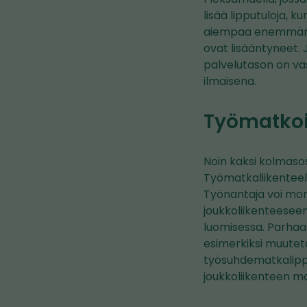
lisää lipputuloja, 
aiempaa enemmän m
ovat lisääntyneet. 
palvelutason on vas
ilmaisena.
Työmatkoil
Noin kaksi kolmasos
Työmatkaliikenteel
Työnantaja voi mon
joukkoliikenteesee
luomisessa. Parhaa
esimerkiksi muutet
työsuhdematkalippu
joukkoliikenteen m