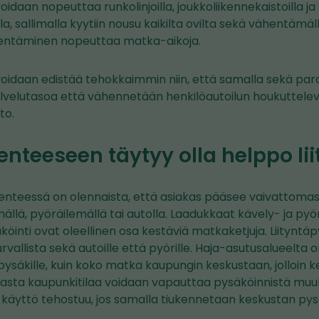
idaan nopeuttaa runkolinjoilla, joukkoliikennekaistoilla ja -
lla, sallimalla kyytiin nousu kaikilta ovilta sekä vähentämä
hentäminen nopeuttaa matka-aikoja.
voidaan edistää tehokkaimmin niin, että samalla sekä pa
lvelutasoa että vähennetään henkilöautoilun houkuttelevuu
to.
enteeseen täytyy olla helppo lii
kenteessä on olennaista, että asiakas pääsee vaivattomast
mällä, pyöräilemällä tai autolla. Laadukkaat kävely- ja p
äköinti ovat oleellinen osa kestäviä matkaketjuja. Liityntä
urvallista sekä autoille että pyörille. Haja-asutusalueelta
 pysäkille, kuin koko matka kaupungin keskustaan, jolloin 
asta kaupunkitilaa voidaan vapauttaa pysäköinnistä muu
 käyttö tehostuu, jos samalla tiukennetaan keskustan pysä