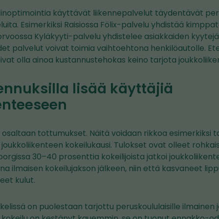
tinoptimointia käyttävät liikennepalvelut täydentävät peri
luita. Esimerkiksi Raisiossa Fölix-palvelu yhdistää kimppat
Porvoossa Kyläkyyti-palvelu yhdistelee asiakkaiden kyytejä a
t palvelut voivat toimia vaihtoehtona henkilöautolle. Et
oivat olla ainoa kustannustehokas keino tarjota joukkoliike
nuksilla lisää käyttäjiä
kenteeseen
t osaltaan tottumukset. Näitä voidaan rikkoa esimerkiksi 
en joukkoliikenteen kokeilukausi. Tulokset ovat olleet rohkai
borgissa 30–40 prosenttia kokeilijoista jatkoi joukkoliiken
a ilmaisen kokeilujakson jälkeen, niin että kasvaneet lippu
eet kulut.
kelissä on puolestaan tarjottu peruskoululaisille ilmainen 
a kokeilu on kestänyt kauemmin, se on tuonut ennakko-od