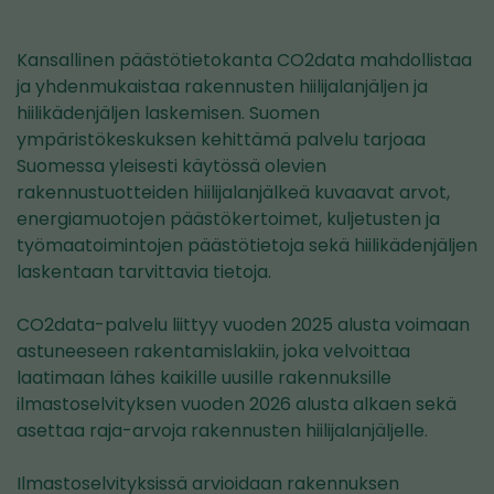
Kansallinen päästötietokanta CO2data mahdollistaa
ja yhdenmukaistaa rakennusten hiilijalanjäljen ja
hiilikädenjäljen laskemisen. Suomen
ympäristökeskuksen kehittämä palvelu tarjoaa
Suomessa yleisesti käytössä olevien
rakennustuotteiden hiilijalanjälkeä kuvaavat arvot,
energiamuotojen päästökertoimet, kuljetusten ja
työmaatoimintojen päästötietoja sekä hiilikädenjäljen
laskentaan tarvittavia tietoja.
CO2data-palvelu liittyy vuoden 2025 alusta voimaan
astuneeseen rakentamislakiin, joka velvoittaa
laatimaan lähes kaikille uusille rakennuksille
ilmastoselvityksen vuoden 2026 alusta alkaen sekä
asettaa raja-arvoja rakennusten hiilijalanjäljelle.
Ilmastoselvityksissä arvioidaan rakennuksen