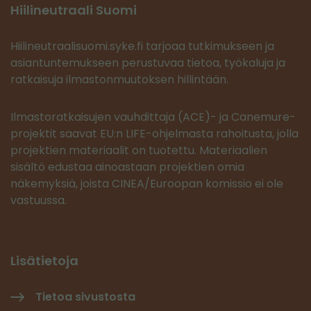
Hiilineutraali Suomi
Hiilineutraalisuomi.syke.fi tarjoaa tutkimukseen ja
asiantuntemukseen perustuvaa tietoa, työkaluja ja
ratkaisuja ilmastonmuutoksen hillintään.
Ilmastoratkaisujen vauhdittaja (ACE)- ja Canemure-
projektit saavat EU:n LIFE-ohjelmasta rahoitusta, jolla
projektien materiaalit on tuotettu. Materiaalien
sisältö edustaa ainoastaan projektien omia
näkemyksiä, joista CINEA/Euroopan komissio ei ole
vastuussa.
Lisätietoja
Tietoa sivustosta