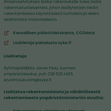
Ilmastoselvityksen lisäksi rakennuksille tulee laatia
rakennustuoteluettelo, johon sisällytetään tiedot
rakentamisessa käytettävistä tuotteista ja niiden
sisältämistä materiaaleista.
Kansallinen päästötietokanta, CO2data
(siirryt
toiseen
Lisätietoja palvelusta syke.fi
(siirryt
palveluun)
toiseen
Lisätietoja
palveluun)
Ryhmäpäällikkö Janne Pesu, Suomen
ympäristökeskus, puh. 029 525 1405,
etunimi.sukunimi@syke.fi
Lisätietoa rakentamislaista ja vähähiilisestä
rakentamisesta ympäristöministeriön sivuilta: