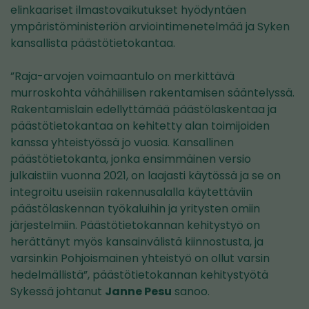
elinkaariset ilmastovaikutukset hyödyntäen
ympäristöministeriön arviointimenetelmää ja Syken
kansallista päästötietokantaa.
”Raja-arvojen voimaantulo on merkittävä
murroskohta vähähiilisen rakentamisen sääntelyssä.
Rakentamislain edellyttämää päästölaskentaa ja
päästötietokantaa on kehitetty alan toimijoiden
kanssa yhteistyössä jo vuosia. Kansallinen
päästötietokanta, jonka ensimmäinen versio
julkaistiin vuonna 2021, on laajasti käytössä ja se on
integroitu useisiin rakennusalalla käytettäviin
päästölaskennan työkaluihin ja yritysten omiin
järjestelmiin. Päästötietokannan kehitystyö on
herättänyt myös kansainvälistä kiinnostusta, ja
varsinkin Pohjoismainen yhteistyö on ollut varsin
hedelmällistä”, päästötietokannan kehitystyötä
Sykessä johtanut
Janne Pesu
sanoo.