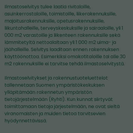
Ilmastoselvitys tulee laatia rivitaloille,
asuinkerrostaloille, toimistoille, liikerakennuksille,
majoitusrakennuksille, opetusrakennuksille,
liikuntahalleille, terveyskeskuksille ja sairaaloille, yli 1
000 m2 varastoille ja liikenteen rakennuksille sekä
lämmitetyltä nettoalaltaan yli 1 000 m2 uima- ja
jäähalleille. Selvitys laaditaan ennen rakennuksen
käyttöönottoa. Esimerkiksi omakotitaloille tai alle 30
m2 rakennuksille ei tarvitse tehdä ilmastoselvitystä.
Ilmastoselvitykset ja rakennustuoteluettelot
tallennetaan Suomen ympäristökeskuksen
ylläpitämään rakennetun ympäristön
tietojärjestelmään (Ryhti). Kun kunnat siirtyvät
toimittamaan tietoja järjestelmään, ne ovat sieltä
viranomaisten ja muiden tietoa tarvitsevien
hyödynnettävissä.