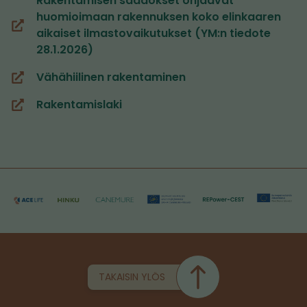
Rakentamisen säädökset ohjaavat
huomioimaan rakennuksen koko elinkaaren
(siirryt
aikaiset ilmastovaikutukset (YM:n tiedote
toiseen
28.1.2026)
palveluun)
Vähähiilinen rakentaminen
(siirryt
toiseen
Rakentamislaki
(siirryt
palveluun)
toiseen
palveluun)
TAKAISIN YLÖS