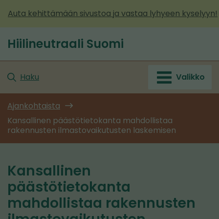
Siirry
Auta kehittämään sivustoa ja vastaa lyhyeen kyselyyn!
sisältöön
Hiilineutraali Suomi
Etusivu
Haku
Valikko
Ajankohtaista
Kansallinen päästötietokanta mahdollistaa
rakennusten ilmastovaikutusten laskemisen
Kansallinen
päästötietokanta
mahdollistaa rakennusten