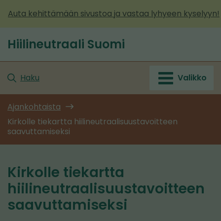
Siirry
Auta kehittämään sivustoa ja vastaa lyhyeen kyselyyn!
sisältöön
Hiilineutraali Suomi
Etusivu
Haku
Valikko
Ajankohtaista
Kirkolle tiekartta hiilineutraalisuustavoitteen
saavuttamiseksi
Kirkolle tiekartta
hiilineutraalisuustavoitteen
saavuttamiseksi