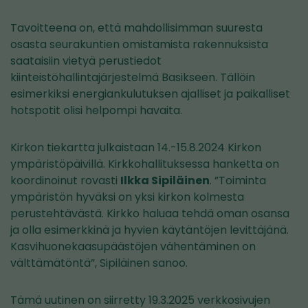
Tavoitteena on, että mahdollisimman suuresta
osasta seurakuntien omistamista rakennuksista
saataisiin vietyä perustiedot
kiinteistöhallintajärjestelmä Basikseen. Tällöin
esimerkiksi energiankulutuksen ajalliset ja paikalliset
hotspotit olisi helpompi havaita.
Kirkon tiekartta julkaistaan 14.-15.8.2024 Kirkon
ympäristöpäivillä. Kirkkohallituksessa hanketta on
koordinoinut rovasti
Ilkka Sipiläinen
. ”Toiminta
ympäristön hyväksi on yksi kirkon kolmesta
perustehtävästä. Kirkko haluaa tehdä oman osansa
ja olla esimerkkinä ja hyvien käytäntöjen levittäjänä.
Kasvihuonekaasupäästöjen vähentäminen on
välttämätöntä”, Sipiläinen sanoo.
Tämä uutinen on siirretty 19.3.2025 verkkosivujen