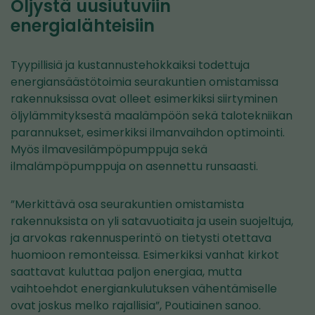
Öljystä uusiutuviin
energialähteisiin
Tyypillisiä ja kustannustehokkaiksi todettuja
energiansäästötoimia seurakuntien omistamissa
rakennuksissa ovat olleet esimerkiksi siirtyminen
öljylämmityksestä maalämpöön sekä talotekniikan
parannukset, esimerkiksi ilmanvaihdon optimointi.
Myös ilmavesilämpöpumppuja sekä
ilmalämpöpumppuja on asennettu runsaasti.
”Merkittävä osa seurakuntien omistamista
rakennuksista on yli satavuotiaita ja usein suojeltuja,
ja arvokas rakennusperintö on tietysti otettava
huomioon remonteissa. Esimerkiksi vanhat kirkot
saattavat kuluttaa paljon energiaa, mutta
vaihtoehdot energiankulutuksen vähentämiselle
ovat joskus melko rajallisia”, Poutiainen sanoo.