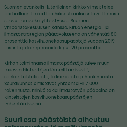
Suomen evankelis-luterilainen kirkko viimeistelee
parhaillaan tiekarttaa hiilineutraalisuustavoitteensa
saavuttamiseksi yhteistyössä Suomen
ympäristökeskuksen kanssa. Kirkon energia- ja
ilmastostrategian päätavoitteena on vähentää 80
prosenttia kasvihuonekaasupäästöjä vuoden 2019
tasosta ja kompensoida loput 20 prosenttia.
Kirkon toiminnassa ilmastopäästöjä tulee muun
muassa kiinteistöjen lämmittämisestä,
sähkönkulutuksesta, liikkumisesta ja hankinnoista.
Seurakunnat omistavat yhteensä yli 7 000
rakennusta, minkä takia ilmastotyön pääpaino on
kiinteistöjen kasvihuonekaasupäästöjen
vähentämisessä.
Suuri osa päästöistä aiheutuu