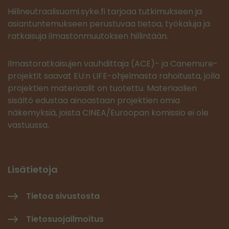
Hiilineutraalisuomi.syke.fi tarjoaa tutkimukseen ja
asiantuntemukseen perustuvaa tietoa, työkaluja ja
ratkaisuja ilmastonmuutoksen hillintään.
Ilmastoratkaisujen vauhdittaja (ACE)- ja Canemure-
projektit saavat EU:n LIFE-ohjelmasta rahoitusta, jolla
projektien materiaalit on tuotettu. Materiaalien
sisältö edustaa ainoastaan projektien omia
näkemyksiä, joista CINEA/Euroopan komissio ei ole
vastuussa.
Lisätietoja
Tietoa sivustosta
Tietosuojailmoitus