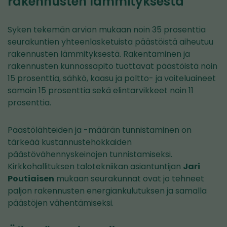
rakennusten lämmityksestä
Syken tekemän arvion mukaan noin 35 prosenttia
seurakuntien yhteenlasketuista päästöistä aiheutuu
rakennusten lämmityksestä. Rakentaminen ja
rakennusten kunnossapito tuottavat päästöistä noin
15 prosenttia, sähkö, kaasu ja poltto- ja voiteluaineet
samoin 15 prosenttia sekä elintarvikkeet noin 11
prosenttia.
Päästölähteiden ja -määrän tunnistaminen on
tärkeää kustannustehokkaiden
päästövähennyskeinojen tunnistamiseksi.
Kirkkohallituksen talotekniikan asiantuntijan
Jari
Poutiaisen
mukaan seurakunnat ovat jo tehneet
paljon rakennusten energiankulutuksen ja samalla
päästöjen vähentämiseksi.