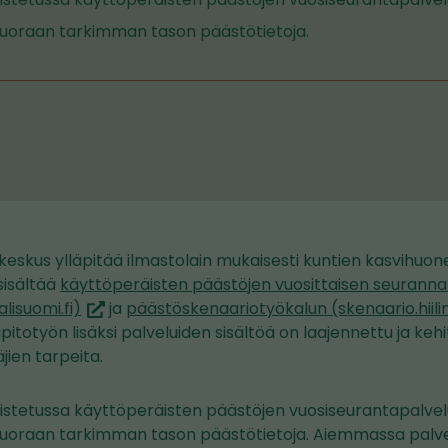
 suoraan tarkimman tason päästötietoja.
skus ylläpitää ilmastolain mukaisesti kuntien kasvihuo
sisältää
käyttöperäisten päästöjen vuosittaisen seurann
(siirryt
alisuomi.fi)
ja
päästöskenaariotyökalun (skenaario.hiilin
toiseen
äpitotyön lisäksi palveluiden sisältöä on laajennettu ja kehi
palveluun)
ien tarpeita.
udistetussa käyttöperäisten päästöjen vuosiseurantapalvel
 suoraan tarkimman tason päästötietoja. Aiemmassa palv