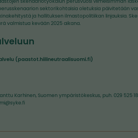
ästöjen skenaariotyökalun perusvuosi viimeisimmän las
i perusskenaarion sektorikohtaisia oletuksia päivitetään 
inakehitystä ja hallituksen ilmastopolitiikan linjauksia. S
rä valmistua kevään 2025 aikana.
alveluun
lvelu (paastot.hiilineutraalisuomi.fi)
 Santtu Karhinen, Suomen ympäristökeskus, puh. 029 525 18
imi@syke.fi