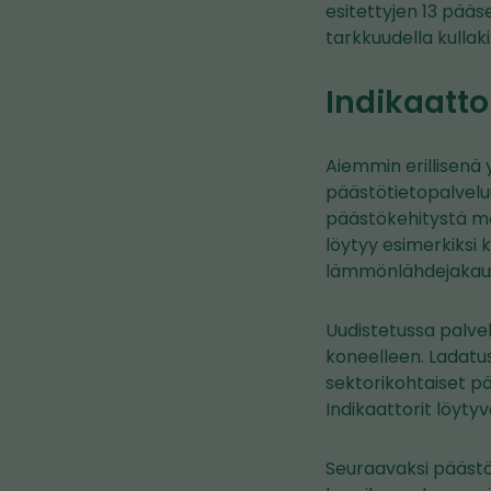
esitettyjen 13 pääs
tarkkuudella kulla
Indikaatto
Aiemmin erillisenä 
päästötietopalveluu
päästökehitystä mää
löytyy esimerkiksi
lämmönlähdejakau
Uudistetussa palvel
koneelleen. Ladatu
sektorikohtaiset p
Indikaattorit löyty
Seuraavaksi päästö