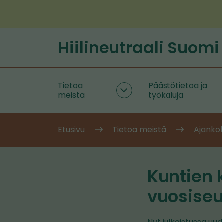
Siirry
sisältöön
Hiilineutraali Suomi
Etusivu
Tietoa
Päästötietoa ja
Tietoa
meistä
työkaluja
meistä
alasivut
Etusivu
Tietoa meistä
Ajanko
Kuntien
vuosiseu
Nyt julkaistussa u