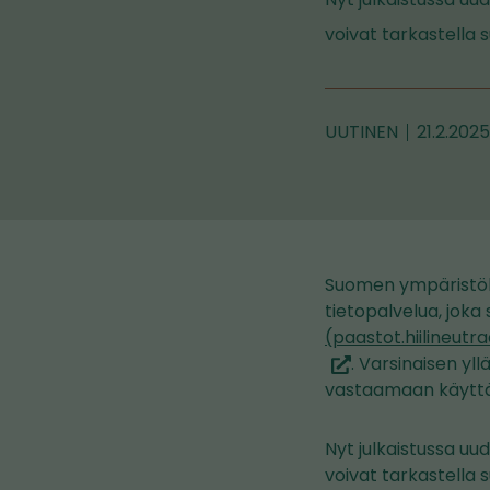
voivat tarkastella
UUTINEN
21.2.2025
Suomen ympäristöke
tietopalvelua, joka 
(paastot.hiilineutra
. Varsinaisen yll
vastaamaan käyttäj
Nyt julkaistussa u
voivat tarkastella