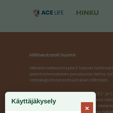
Hiilineutraali Suomi
Hiilineutraalisuomi.syke.fi tarjoaa tutkimuk
asiantuntemukseen perustuvaa tietoa, työ
ratkaisuja ilmastonmuutoksen hillintään.
Ilmastoratkaisujen vauhdittaja (ACE)- ja
projektit saavat EU:n LIFE-ohjelmasta rahoi
Käyttäjäkysely
projektien materiaalit on tuotettu. Materia
×
edustaa ainoastaan projektien omia näkem