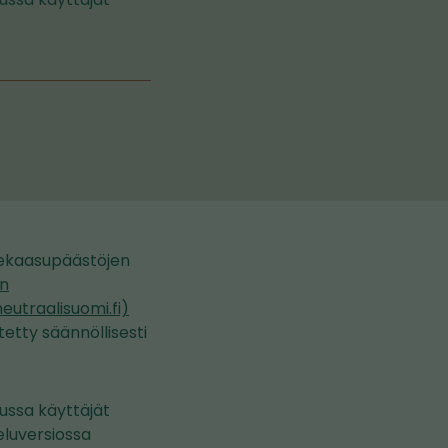
nekaasupäästöjen
an
(siirryt
eutraalisuomi.fi)
toiseen
tetty säännöllisesti
palveluun)
ussa käyttäjät
eluversiossa