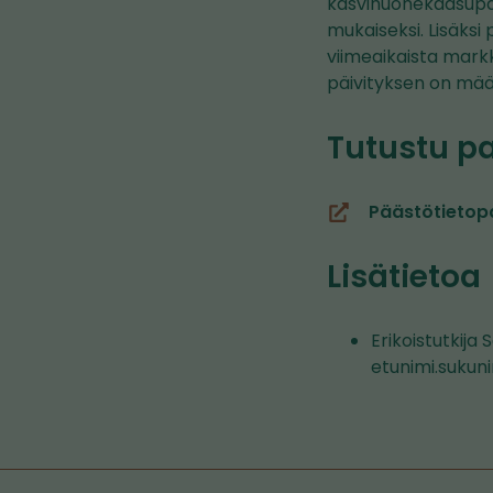
kasvihuonekaasupä
mukaiseksi. Lisäks
viimeaikaista markk
päivityksen on mää
Tutustu p
Päästötietopa
(siirryt
toiseen
Lisätietoa
palveluun)
Erikoistutkija
etunimi.sukun