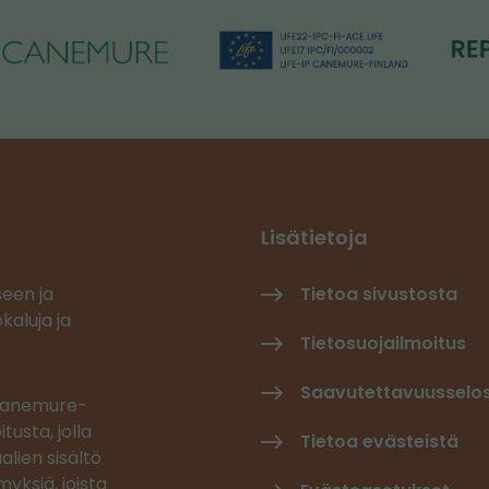
Lisätietoja
seen ja
Tietoa sivustosta
kaluja ja
Tietosuojailmoitus
Saavutettavuusselo
 Canemure-
tusta, jolla
Tietoa evästeistä
alien sisältö
yksiä, joista