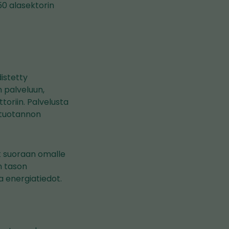
50 alasektorin
distetty
n palveluun,
toriin. Palvelusta
 tuotannon
ot suoraan omalle
n tason
 energiatiedot.