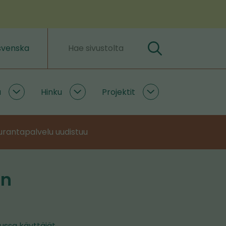
svenska
Hae
Hakusanat
a
Hinku
Projektit
Ilmastoratkaisuja
Hinku
Projektit
alasivut
alasivut
alasivut
rantapalvelu uudistuu
en
ussa käyttäjät