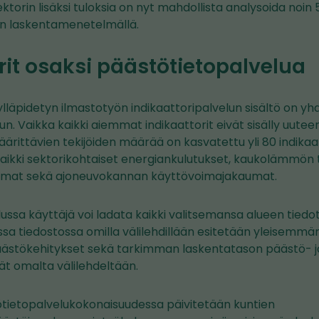
ektorin lisäksi tuloksia on nyt mahdollista analysoida noin 
kin laskentamenetelmällä.
rit osaksi päästötietopalvelua
ylläpidetyn ilmastotyön indikaattoripalvelun sisältö on yh
n. Vaikka kaikki aiemmat indikaattorit eivät sisälly uutee
rittävien tekijöiden määrää on kasvatettu yli 80 indikaat
 kaikki sektorikohtaiset energiankulutukset, kaukolämmön
mat sekä ajoneuvokannan käyttövoimajakaumat.
ussa käyttäjä voi ladata kaikki valitsemansa alueen tied
ssa tiedostossa omilla välilehdillään esitetään yleisemmä
äästökehitykset sekä tarkimman laskentatason päästö- ja
vät omalta välilehdeltään.
tietopalvelukokonaisuudessa päivitetään kuntien