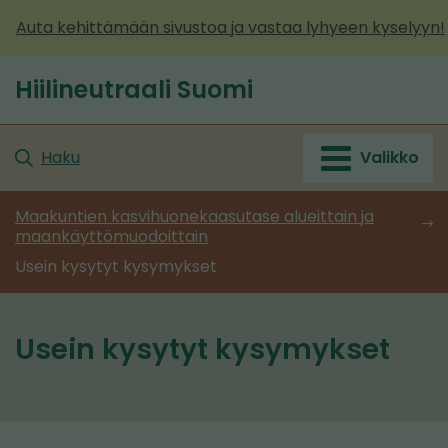
Siirry
Auta kehittämään sivustoa ja vastaa lyhyeen kyselyyn!
sisältöön
Hiilineutraali Suomi
Etusivu
Haku
Valikko
Maakuntien kasvihuonekaasutase alueittain ja
maankäyttömuodoittain
Usein kysytyt kysymykset
Usein kysytyt kysymykset