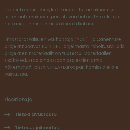
Hiilineutraalisuomi.syke.fi tarjoaa tutkimukseen ja
asiantuntemukseen perustuvaa tietoa, työkaluja ja
ratkaisuja ilmastonmuutoksen hillintään.
Ilmastoratkaisujen vauhdittaja (ACE)- ja Canemure-
projektit saavat EU:n LIFE-ohjelmasta rahoitusta, jolla
projektien materiaalit on tuotettu. Materiaalien
sisältö edustaa ainoastaan projektien omia
näkemyksiä, joista CINEA/Euroopan komissio ei ole
vastuussa.
Lisätietoja
Tietoa sivustosta
Tietosuojailmoitus