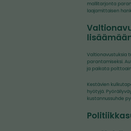
mallitarjonta para
laajamittaisen hank
Valtionavu
lisäämään
Valtionavustuksia t
parantamiseksi. Aut
ja paikata polttoa
Kestävien kulkutapo
hyötyjä. Pyöräilyvä
kustannussuhde pyö
Politiikka