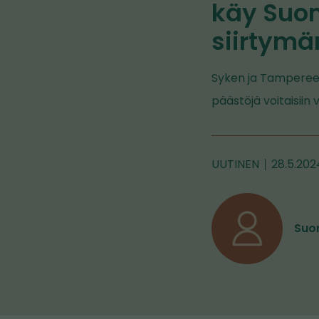
käy Suom
siirtymä
Syken ja Tampereen 
päästöjä voitaisiin
UUTINEN
28.5.202
Suo