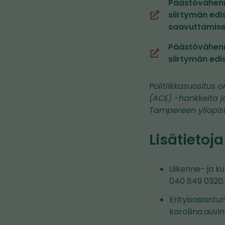
Päästövähenny
siirtymän edi
(siirryt
saavuttamisek
toiseen
palveluun)
Päästövähenny
(siirryt
siirtymän edi
toiseen
palveluun)
Politiikkasuositus
(ACE) -hankkeita j
Tampereen yliopisto
Lisätietoja
Liikenne- ja k
040 849 0320, 
Erityisasiantu
karoliina.auvi