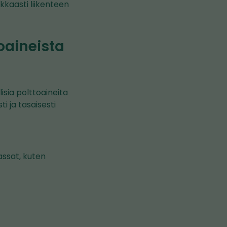
kkaasti liikenteen
oaineista
lisia polttoaineita
 ja tasaisesti
ssat, kuten