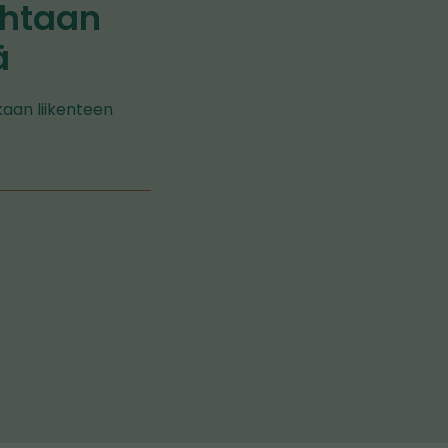
uhtaan
ä
kaan liikenteen