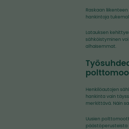
Raskaan liikenteen
hankintoja tukemal
Latauksen kehittye
sähköistyminen voi 
alhaisemmat.
Työsuhdea
polttomoo
Henkilöautojen säh
hankinta vain täyss
merkittävä. Näin sa
Uusien polttomoott
päästöperusteista 