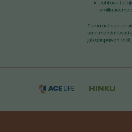
Johtava tutki
emilia.suomal
Tämä uutinen on sii
siinä mahdollisesti 
julkaisupäivän linki