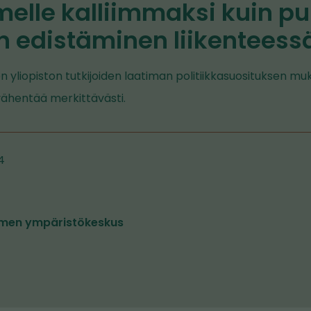
elle kalliimmaksi kuin p
n edistäminen liikenteess
yliopiston tutkijoiden laatiman politiikkasuosituksen mu
 vähentää merkittävästi.
4
men ympäristökeskus