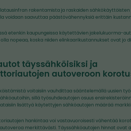
 latausinfran rakentamista ja raskaiden sähkökäyttöiste
la voidaan saavuttaa päästövähennyksiä erittäin kustan
ssä etenkin kaupungeissa käytettävien jakelukuorma-aut
olla nopeaa, koska niiden elinkaarikustannukset ovat jo d
utot täyssähköisiksi ja
ttoriautojen autoveroon korotu
köistämistä voitaisiin vauhdittaa sääntelemällä uusien t
ähköautoihin, sillä työsuhdeautojen osuus ensirekisteröin
ataisiin lisättyä käytettyjen sähköautojen määrää markkin
oriautojen hankintaa voi vastavuoroisesti vähentää kor
autoveroa merkittävästi. Täyssähköautojen hinnat ovat a