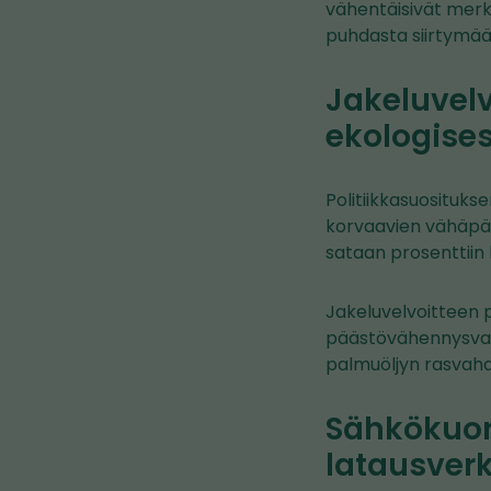
vähentäisivät merki
puhdasta siirtymää
Jakeluvelv
ekologises
Politiikkasuositukse
korvaavien vähäpää
sataan prosenttiin
Jakeluvelvoitteen p
päästövähennysvai
palmuöljyn rasvahapp
Sähkökuor
latausver