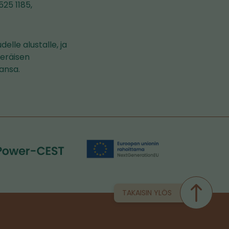
25 1185,
elle alustalle, ja
peräisen
aansa.
TAKAISIN YLÖS