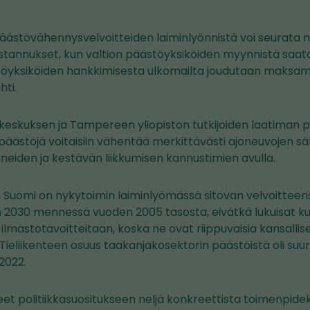
äästövähennysvelvoitteiden laiminlyönnistä voi seurata n
stannukset, kun valtion päästöyksiköiden myynnistä saata
töyksiköiden hankkimisesta ulkomailta joudutaan maksa
hti.
skuksen ja Tampereen yliopiston tutkijoiden laatiman po
päästöjä voitaisiin vähentää merkittävästi ajoneuvojen s
ineiden ja kestävän liikkumisen kannustimien avulla.
 Suomi on nykytoimin laiminlyömässä sitovan velvoitteen
2030 mennessä vuoden 2005 tasosta, eivätkä lukuisat ku
ilmastotavoitteitaan, koska ne ovat riippuvaisia kansallis
 Tieliikenteen osuus taakanjakosektorin päästöistä oli suur
2022.
neet politiikkasuositukseen neljä konkreettista toimenpide