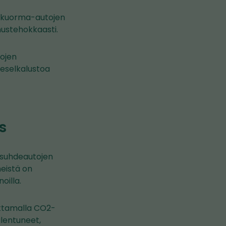
n kuorma-autojen
nustehokkaasti.
ojen
ieselkalustoa
s
yösuhdeautojen
neistä on
oilla.
ottamalla CO2-
lentuneet,