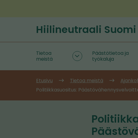
Siirry
sisältöön
Hiilineutraali Suomi
Etusivu
Tietoa
Päästötietoa ja
Tietoa
meistä
työkaluja
meistä
alasivut
Etusivu
Tietoa meistä
Ajanko
Politiikkasuositus: Päästövähennysvelvoitt
Politiikk
Päästövä