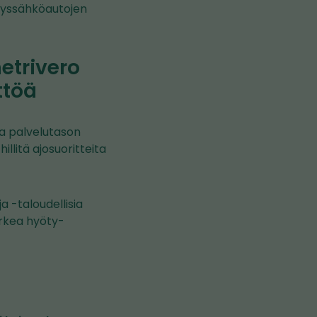
täyssähköautojen
etrivero
ttöä
ja palvelutason
llitä ajosuoritteita
 -taloudellisia
orkea hyöty-