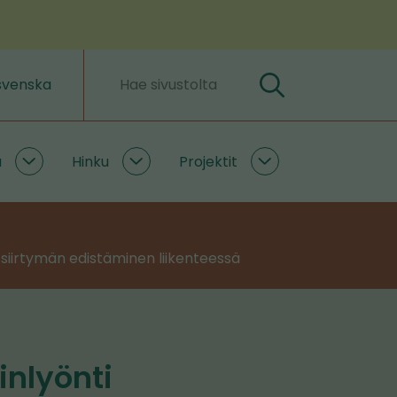
svenska
Hae
Hakusanat
a
Hinku
Projektit
Ilmastoratkaisuja
Hinku
Projektit
alasivut
alasivut
alasivut
 siirtymän edistäminen liikenteessä
nlyönti