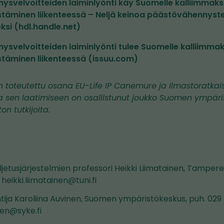
svelvoitteiden laiminlyönti käy Suomelle kalliimmaks
stäminen liikenteessä – Neljä keinoa päästövähennyst
si (hdl.handle.net)
svelvoitteiden laiminlyönti tulee Suomelle kalliimmak
stäminen liikenteessä (issuu.com)
 on toteutettu osana EU-Life IP Canemure ja Ilmastoratkai
a sen laatimiseen on osallistunut joukko Suomen ympäri
n tutkijoita.
uljetusjärjestelmien professori Heikki Liimatainen, Tampere
heikki.liimatainen@tuni.fi
ntija Karoliina Auvinen, Suomen ympäristökeskus, puh. 029 
nen@syke.fi