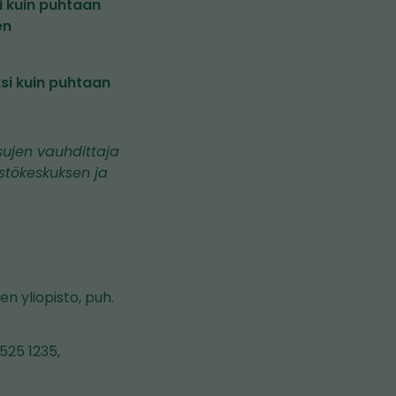
i kuin puhtaan
en
si kuin puhtaan
sujen vauhdittaja
stökeskuksen ja
en yliopisto, puh.
525 1235,