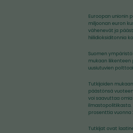
Euroopan unionin p
miljoonan euron ku
vähenevät ja pääs
hiilidioksiditonnia ko
Suomen ympäristöke
mukaan liikenteen 
uusiutuvien polttoa
Tutkijoiden mukaan
päästönsä vuoteen 
voi saavuttaa omia 
ilmastopolitiikasta.
prosenttia vuonna 
Tutkijat ovat laati