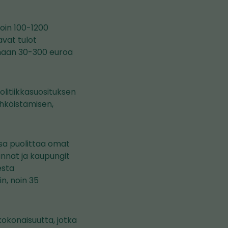
oin 100-1200
vat tulot
maan 30-300 euroa
litiikkasuosituksen
ähköistämisen,
sa puolittaa omat
nnat ja kaupungit
esta
in, noin 35
kokonaisuutta, jotka