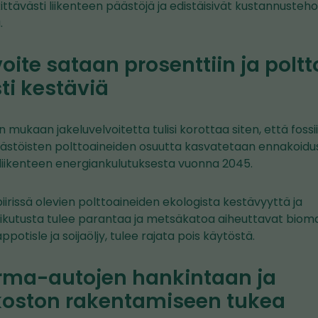
ttävästi liikenteen päästöjä ja edistäisivät kustannusteho
.
oite sataan prosenttiin ja poltt
ti kestäviä
n mukaan jakeluvelvoitetta tulisi korottaa siten, että fossii
stöisten polttoaineiden osuutta kasvatetaan ennakoidusti
 liikenteen energiankulutuksesta vuonna 2045.
iirissä olevien polttoaineiden ekologista kestävyyttä ja
kutusta tulee parantaa ja metsäkatoa aiheuttavat bioma
otisle ja soijaöljy, tulee rajata pois käytöstä.
ma-autojen hankintaan ja
koston rakentamiseen tukea