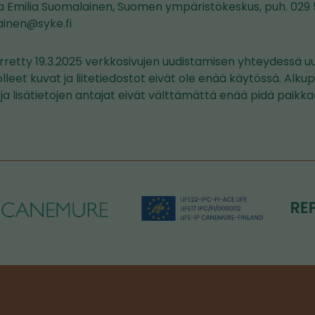
ja Emilia Suomalainen, Suomen ympäristökeskus, puh. 029 5
ainen@syke.fi
rretty 19.3.2025 verkkosivujen uudistamisen yhteydessä uud
olleet kuvat ja liitetiedostot eivät ole enää käytössä. Alku
t ja lisätietojen antajat eivät välttämättä enää pidä paikk