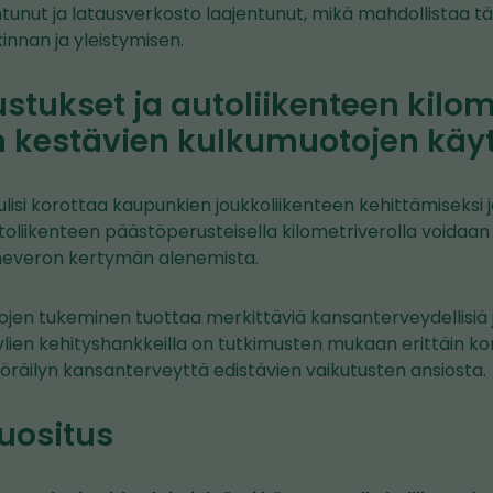
ntunut ja latausverkosto laajentunut, mikä mahdollistaa 
innan ja yleistymisen.
stukset ja autoliikenteen kilom
 kestävien kulkumuotojen käy
ulisi korottaa kaupunkien joukkoliikenteen kehittämiseksi 
oliikenteen päästöperusteisella kilometriverolla voidaan hi
ineveron kertymän alenemista.
jen tukeminen tuottaa merkittäviä kansanterveydellisiä ja
ylien kehityshankkeilla on tutkimusten mukaan erittäin k
räilyn kansanterveyttä edistävien vaikutusten ansiosta.
suositus