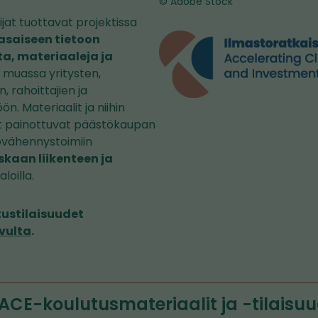
© Adobe Stock
jat tuottavat projektissa
asaiseen tietoon
a, materiaaleja ja
muassa yritysten,
, rahoittajien ja
n. Materiaalit ja niihin
set painottuvat päästökaupan
tövähennystoimiin
kaan liikenteen ja
loilla.
ustilaisuudet
vulta
.
ACE-koulutusmateriaalit ja -tilaisu