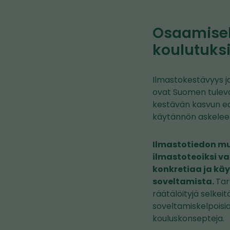
Osaamisel
koulutuksi
Ilmastokestävyys 
ovat Suomen tuleva
kestävän kasvun ed
käytännön askelee
Ilmastotiedon m
ilmastoteoiksi va
konkretiaa ja kä
soveltamista.
Tarv
räätälöityjä selkeit
soveltamiskelpoisia
kouluskonsepteja.