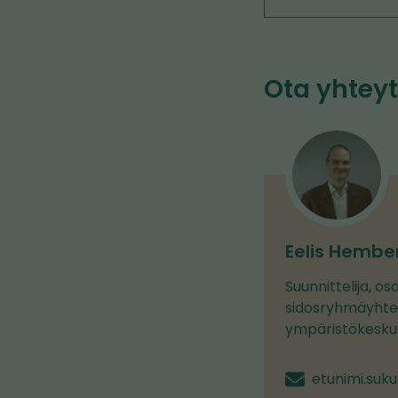
Ota yhteyt
Eelis Hembe
Suunnittelija, o
sidosryhmäyhte
ympäristökesku
etunimi.suku