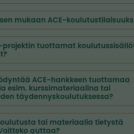
sen mukaan ACE-koulutustilaisuuksi
-projektin tuottamat koulutussisällö
t?
yödyntää ACE-hankkeen tuottamaa
a esim. kurssimateriaalina tai
öiden täydennyskoulutuksessa?
ulutusta tai materiaalia tietystä
Voitteko auttaa?