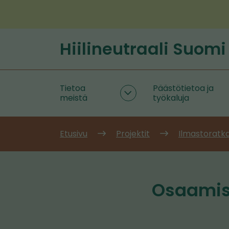
Siirry
sisältöön
Hiilineutraali Suomi
Etusivu
Tietoa
Päästötietoa ja
Tietoa
meistä
työkaluja
meistä
alasivut
Etusivu
Projektit
Ilmastoratka
Osaamis