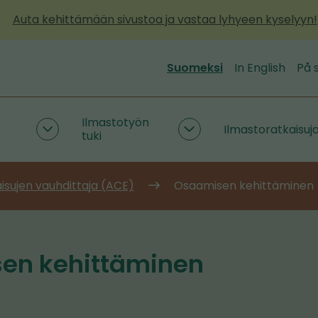
Auta kehittämään sivustoa ja vastaa lyhyeen kyselyyn!
Suomeksi
In English
På 
Ilmastotyön
Ilmastoratkaisuj
Päästötietoa
Ilmastotyön
tuki
ja
tuki
työkaluja
alasivut
alasivut
isujen vauhdittaja (ACE)
Osaamisen kehittäminen
en kehittäminen