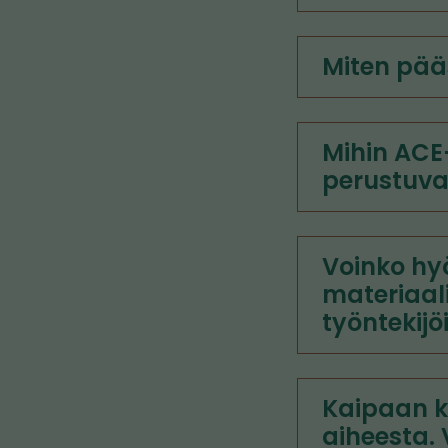
Miten pää
Mihin ACE
perustuva
Voinko h
materiaali
työntekij
Kaipaan ko
aiheesta. 