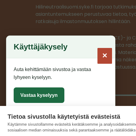
Hiilineutraalisuomi.syke.fi tarjoaa tutkimuk
asiantuntemukseen perustuvaa tietoa, työ
ratkaisuja ilmastonmuutoksen hillintään.
Ilmastoratkaisujen vauhdittaja (ACE)- ja
projektit saavat EU:n LIFE-ohjelmasta rahoi
Käyttäjäkysely
projektien materiaalit on tuotettu. Materia
×
edustaa ainoastaan projektien omia näkem
CINEA/Euroopan komissio ei ole vastuussa
Auta kehittämään sivustoa ja vastaa
lyhyeen kyselyyn.
Vastaa kyselyyn
Tietoa sivustolla käytetyistä evästeistä
Sulje
Käytämme sivustollamme evästeitä kerätäksemme ja analysoidaksemme 
sosiaalisen median ominaisuuksia sekä parantaaksemme ja räätälöidäks