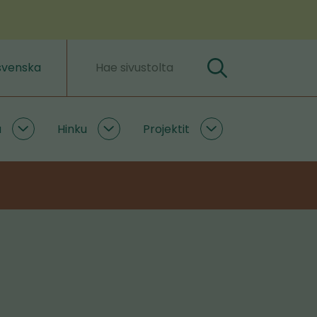
svenska
Hae
Hakusanat
a
Hinku
Projektit
Ilmastoratkaisuja
Hinku
Projektit
alasivut
alasivut
alasivut