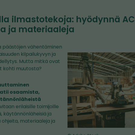
la ilmastotekoja: hyödynnä AC
a ja materiaaleja
ja päästöjen vähentäminen
isuuden kilpailukyvyn ja
ellytys. Mutta mitkä ovat
t kohti muutosta?
uuttaminen
atii osaamista,
ytännönläheistä
itaan erilaisille toimijoille
ä, käytännönläheisiä ja
 ohjeita, materiaaleja ja