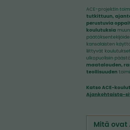
ACE-projektin toimi
tutkittuun, ajant
perustuvia oppait
koulutuksia
muun 
päätöksentekijöiden
kansalaisten käyttöö
liittyvät koulutuk
ulkopuolisiin pääs
maatalouden, ras
teollisuuden
toimia
Katso ACE-koulut
Ajankohtaista-si
Mitä ovat 