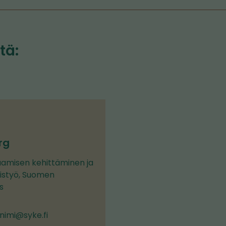
tä:
rg
saamisen kehittäminen ja
istyö, Suomen
s
nimi@syke.fi