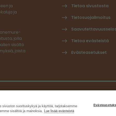
seen ja
Tietoa sivustosta
kaluja ja
Tietosuojailmoitus
Saavutettavuusselo
 Canemure-
tusta, jolla
Tietoa evästeistä
alien sisältö
yksiä, joista
Evästeasetukset
.
Evästeasetuks
sivuston suorituskykyä ja käyttöä, tarjotaksemme
emme sisältöä ja mainoksia.
Lue lisää evästeistä