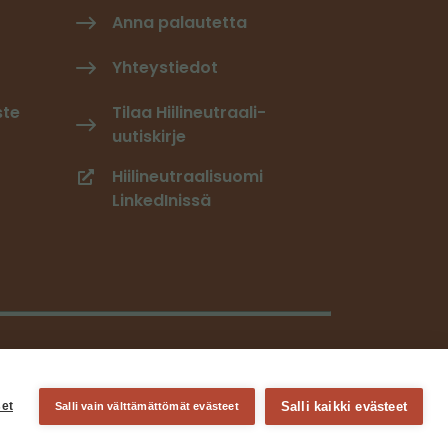
Anna palautetta
Yhteystiedot
ste
Tilaa Hiilineutraali-
uutiskirje
Hiilineutraalisuomi
LinkedInissä
Salli kaikki evästeet
et
Salli vain välttämättömät evästeet