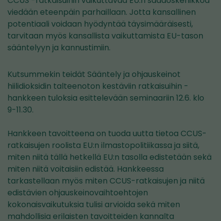
CCUS -ratkaisuihin vaikuttavaa EU:n säädöskehikkoa
viedään eteenpäin parhaillaan. Jotta kansallinen
potentiaali voidaan hyödyntää täysimääräisesti,
tarvitaan myös kansallista vaikuttamista EU-tason
sääntelyyn ja kannustimiin.
Kutsummekin teidät Sääntely ja ohjauskeinot
hiilidioksidin talteenoton kestäviin ratkaisuihin -
hankkeen tuloksia esittelevään seminaariin 12.6. klo
9-11.30.
Hankkeen tavoitteena on tuoda uutta tietoa CCUS-
ratkaisujen roolista EU:n ilmastopolitiikassa ja siitä,
miten niitä tällä hetkellä EU:n tasolla edistetään sekä
miten niitä voitaisiin edistää. Hankkeessa
tarkastellaan myös miten CCUS-ratkaisujen ja niitä
edistävien ohjauskeinovaihtoehtojen
kokonaisvaikutuksia tulisi arvioida sekä miten
mahdollisia erilaisten tavoitteiden kannalta