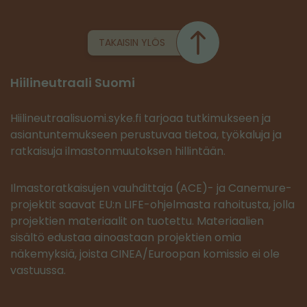
TAKAISIN YLÖS
Hiilineutraali Suomi
Hiilineutraalisuomi.syke.fi tarjoaa tutkimukseen ja
asiantuntemukseen perustuvaa tietoa, työkaluja ja
ratkaisuja ilmastonmuutoksen hillintään.
Ilmastoratkaisujen vauhdittaja (ACE)- ja Canemure-
projektit saavat EU:n LIFE-ohjelmasta rahoitusta, jolla
projektien materiaalit on tuotettu. Materiaalien
sisältö edustaa ainoastaan projektien omia
näkemyksiä, joista CINEA/Euroopan komissio ei ole
vastuussa.