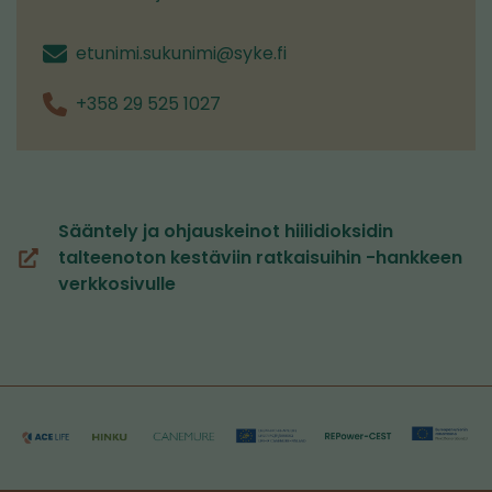
etunimi.sukunimi@syke.fi
+358 29 525 1027
Sääntely ja ohjauskeinot hiilidioksidin
talteenoton kestäviin ratkaisuihin -hankkeen
(siirryt
verkkosivulle
toiseen
palveluun)