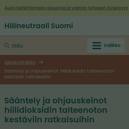
Siirry
Auta kehittämään sivustoa ja vastaa lyhyeen kyselyyn!
sisältöön
Hiilineutraali Suomi
Etusivu
Haku
Valikko
Ajankohtaista
Sääntely ja ohjauskeinot hiilidioksidin talteenoton
kestäviin ratkaisuihin
Sääntely ja ohjauskeinot
hiilidioksidin talteenoton
kestäviin ratkaisuihin