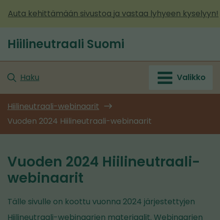
Siirry
Auta kehittämään sivustoa ja vastaa lyhyeen kyselyyn!
sisältöön
Hiilineutraali Suomi
Etusivu
Haku
Valikko
Hiilineutraali-webinaarit
Vuoden 2024 Hiilineutraali-webinaarit
Vuoden 2024 Hiilineutraali-
webinaarit
Tälle sivulle on koottu vuonna 2024 järjestettyjen
Hiilineutraali-webinaarien materiaalit. Webinaarien