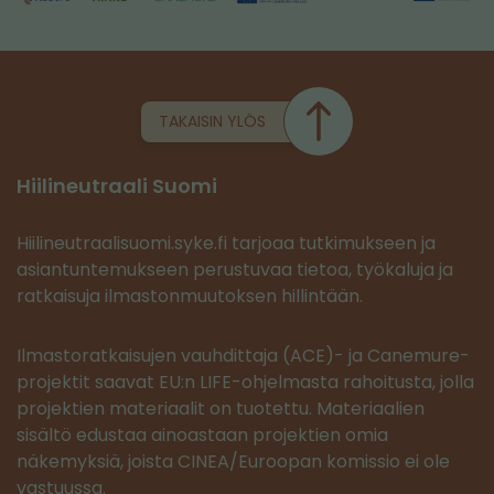
TAKAISIN YLÖS
Hiilineutraali Suomi
Hiilineutraalisuomi.syke.fi tarjoaa tutkimukseen ja
asiantuntemukseen perustuvaa tietoa, työkaluja ja
ratkaisuja ilmastonmuutoksen hillintään.
Ilmastoratkaisujen vauhdittaja (ACE)- ja Canemure-
projektit saavat EU:n LIFE-ohjelmasta rahoitusta, jolla
projektien materiaalit on tuotettu. Materiaalien
sisältö edustaa ainoastaan projektien omia
näkemyksiä, joista CINEA/Euroopan komissio ei ole
vastuussa.