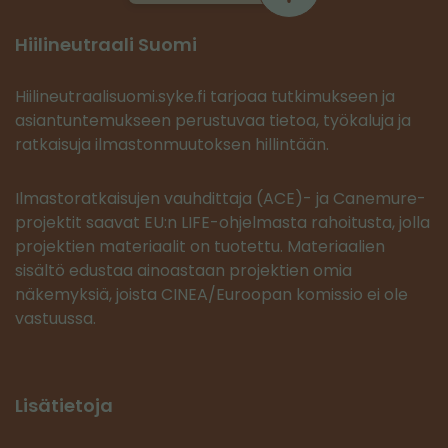
Hiilineutraali Suomi
Hiilineutraalisuomi.syke.fi tarjoaa tutkimukseen ja
asiantuntemukseen perustuvaa tietoa, työkaluja ja
ratkaisuja ilmastonmuutoksen hillintään.
Ilmastoratkaisujen vauhdittaja (ACE)- ja Canemure-
projektit saavat EU:n LIFE-ohjelmasta rahoitusta, jolla
projektien materiaalit on tuotettu. Materiaalien
sisältö edustaa ainoastaan projektien omia
näkemyksiä, joista CINEA/Euroopan komissio ei ole
vastuussa.
Lisätietoja