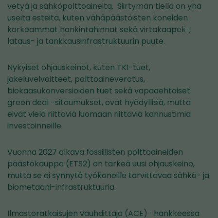
vetyä ja sähköpolttoaineita. Siirtymän tiellä on yhä
useita esteitä, kuten vähäpäästöisten koneiden
korkeammat hankintahinnat sekä virtakaapeli-,
lataus- ja tankkausinfrastruktuurin puute.
Nykyiset ohjauskeinot, kuten TKI-tuet,
jakeluvelvoitteet, polttoaineverotus,
biokaasukonversioiden tuet sekä vapaaehtoiset
green deal -sitoumukset, ovat hyödyllisiä, mutta
eivät vielä riittäviä luomaan riittäviä kannustimia
investoinneille.
Vuonna 2027 alkava fossiilisten polttoaineiden
päästökauppa (ETS2) on tärkeä uusi ohjauskeino,
mutta se ei synnytä työkoneille tarvittavaa sähkö- ja
biometaani-infrastruktuuria.
Ilmastoratkaisujen vauhdittaja (ACE) -hankkeessa