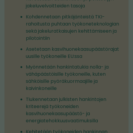
jakeluvelvoitteiden tasoja
Kohdennetaan pitkäjänteistä TKI-
rahoitusta puhtaan työkoneteknologian
sekä jakeluratkaisujen kehittämiseen ja
pilotointiin
Asetetaan kasvihuonekaasupäästörajat
uusille työkoneille EU:ssa
Myönnetään hankintatukia nolla- ja
vähäpäästöisille työkoneille, kuten
sähköisille pyöräkuormaajille ja
kaivinkoneille
Tiukennetaan julkisten hankintojen
kriteerejä työkoneiden
kasvihuonekaasupäästö- ja
energiatehokkuusvaatimuksilla
Kehitetään työkoneiden hankinnan