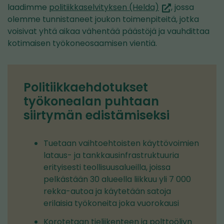
(siirryt
laadimme
politiikkaselvityksen (Helda)
, jossa
toiseen
olemme tunnistaneet joukon toimenpiteitä, jotka
palveluun)
voisivat yhtä aikaa vähentää päästöjä ja vauhdittaa
kotimaisen työkoneosaamisen vientiä.
Politiikkaehdotukset
työkonealan puhtaan
siirtymän edistämiseksi
Tuetaan vaihtoehtoisten käyttövoimien
lataus- ja tankkausinfrastruktuuria
erityisesti teollisuusalueilla, joissa
pelkästään 30 alueella liikkuu yli 7 000
rekka-autoa ja käytetään satoja
erilaisia työkoneita joka vuorokausi
Korotetaan tieliikenteen ja polttoöljyn