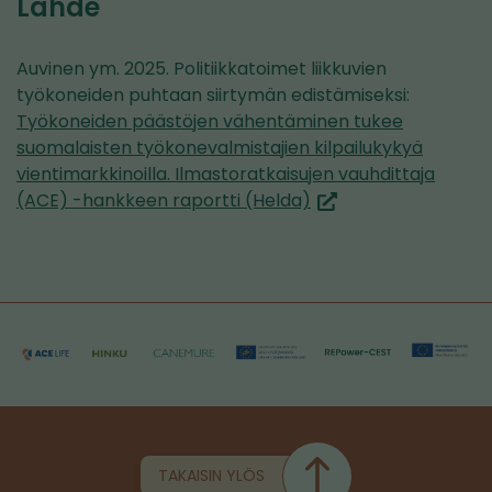
Lähde
Auvinen ym. 2025. Politiikkatoimet liikkuvien
työkoneiden puhtaan siirtymän edistämiseksi:
Työkoneiden päästöjen vähentäminen tukee
suomalaisten työkonevalmistajien kilpailukykyä
vientimarkkinoilla. Ilmastoratkaisujen vauhdittaja
(siirryt
(ACE) -hankkeen raportti (Helda)
toiseen
palveluun)
TAKAISIN YLÖS