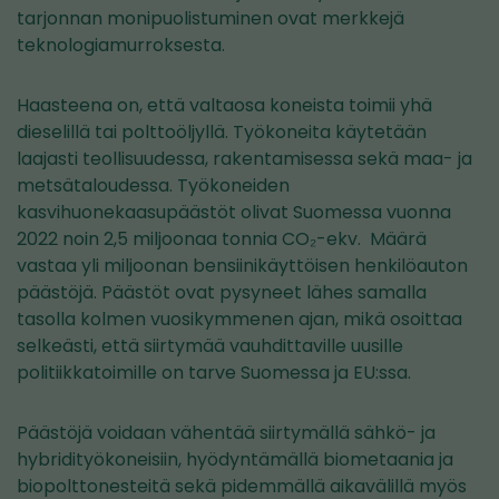
tarjonnan monipuolistuminen ovat merkkejä
teknologiamurroksesta.
Haasteena on, että valtaosa koneista toimii yhä
dieselillä tai polttoöljyllä. Työkoneita käytetään
laajasti teollisuudessa, rakentamisessa sekä maa- ja
metsätaloudessa. Työkoneiden
kasvihuonekaasupäästöt olivat Suomessa vuonna
2022 noin 2,5 miljoonaa tonnia CO₂-ekv. Määrä
vastaa yli miljoonan bensiinikäyttöisen henkilöauton
päästöjä. Päästöt ovat pysyneet lähes samalla
tasolla kolmen vuosikymmenen ajan, mikä osoittaa
selkeästi, että siirtymää vauhdittaville uusille
politiikkatoimille on tarve Suomessa ja EU:ssa.
Päästöjä voidaan vähentää siirtymällä sähkö- ja
hybridityökoneisiin, hyödyntämällä biometaania ja
biopolttonesteitä sekä pidemmällä aikavälillä myös