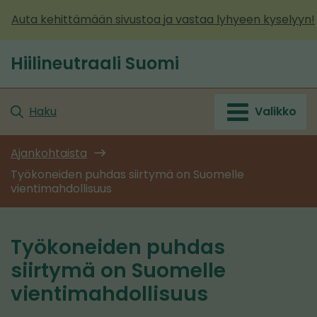
Siirry
Auta kehittämään sivustoa ja vastaa lyhyeen kyselyyn!
sisältöön
Hiilineutraali Suomi
Etusivu
Haku
Valikko
Ajankohtaista
Työkoneiden puhdas siirtymä on Suomelle
vientimahdollisuus
Työkoneiden puhdas
siirtymä on Suomelle
vientimahdollisuus