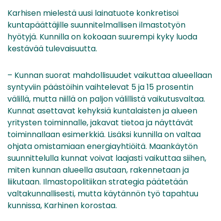
Karhisen mielestä uusi lainatuote konkretisoi
kuntapäättäjille suunnitelmallisen ilmastotyön
hyötyjä. Kunnilla on kokoaan suurempi kyky luoda
kestävää tulevaisuutta.
– Kunnan suorat mahdollisuudet vaikuttaa alueellaan
syntyviin päästöihin vaihtelevat 5 ja 15 prosentin
välillä, mutta niillä on paljon välillistä vaikutusvaltaa.
Kunnat asettavat kehyksiä kuntalaisten ja alueen
yritysten toiminnalle, jakavat tietoa ja näyttävät
toiminnallaan esimerkkiä. Lisäksi kunnilla on valtaa
ohjata omistamiaan energiayhtiöitä. Maankäytön
suunnittelulla kunnat voivat laajasti vaikuttaa siihen,
miten kunnan alueella asutaan, rakennetaan ja
liikutaan. Ilmastopolitiikan strategia päätetään
valtakunnallisesti, mutta käytännön työ tapahtuu
kunnissa, Karhinen korostaa.