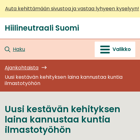
Siirry
Auta kehittämään sivustoa ja vastaa lyhyeen kyselyyn!
sisältöön
Hiilineutraali Suomi
Etusivu
Haku
Valikko
Ajankohtaista
Uusi kestävän kehityksen laina kannustaa kuntia
ilmastotyöhön
Uusi kestävän kehityksen
laina kannustaa kuntia
ilmastotyöhön