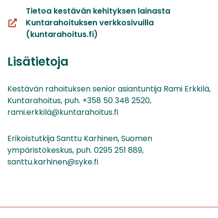
Tietoa kestävän kehityksen lainasta
Kuntarahoituksen verkkosivuilla
(siirryt
(kuntarahoitus.fi)
toiseen
palveluun)
Lisätietoja
Kestävän rahoituksen senior asiantuntija Rami Erkkilä,
Kuntarahoitus, puh. +358 50 348 2520,
rami.erkkilä@kuntarahoitus.fi
Erikoistutkija Santtu Karhinen, Suomen
ympäristökeskus, puh. 0295 251 889,
santtu.karhinen@syke.fi