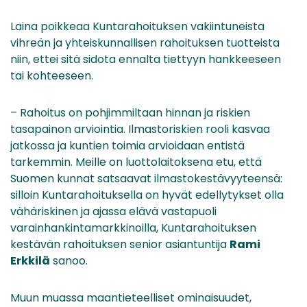
Laina poikkeaa Kuntarahoituksen vakiintuneista
vihreän ja yhteiskunnallisen rahoituksen tuotteista
niin, ettei sitä sidota ennalta tiettyyn hankkeeseen
tai kohteeseen.
– Rahoitus on pohjimmiltaan hinnan ja riskien
tasapainon arviointia. Ilmastoriskien rooli kasvaa
jatkossa ja kuntien toimia arvioidaan entistä
tarkemmin. Meille on luottolaitoksena etu, että
Suomen kunnat satsaavat ilmastokestävyyteensä:
silloin Kuntarahoituksella on hyvät edellytykset olla
vähäriskinen ja ajassa elävä vastapuoli
varainhankintamarkkinoilla, Kuntarahoituksen
kestävän rahoituksen senior asiantuntija
Rami
Erkkilä
sanoo.
Muun muassa maantieteelliset ominaisuudet,