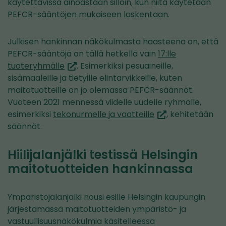
palveluun)
käytettävissä ainoastaan silloin, kun niitä käytetään
PEFCR-sääntöjen mukaiseen laskentaan.
Julkisen hankinnan näkökulmasta haasteena on, että
PEFCR-sääntöjä on tällä hetkellä vain
17:lle
(siirryt
tuoteryhmälle
. Esimerkiksi pesuaineille,
toiseen
sisämaaleille ja tietyille elintarvikkeille, kuten
palveluun)
maitotuotteille on jo olemassa PEFCR-säännöt.
Vuoteen 2021 mennessä viidelle uudelle ryhmälle,
(siirryt
esimerkiksi
tekonurmelle ja vaatteille
, kehitetään
toiseen
säännöt.
palveluun)
Hiilijalanjälki testissä Helsingin
maitotuotteiden hankinnassa
Ympäristöjalanjälki nousi esille Helsingin kaupungin
järjestämässä maitotuotteiden ympäristö- ja
vastuullisuusnäkökulmia käsitelleessä