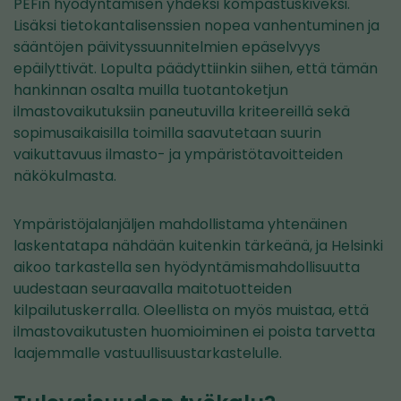
PEFin hyödyntämisen yhdeksi kompastuskiveksi.
Lisäksi tietokantalisenssien nopea vanhentuminen ja
sääntöjen päivityssuunnitelmien epäselvyys
epäilyttivät. Lopulta päädyttiinkin siihen, että tämän
hankinnan osalta muilla tuotantoketjun
ilmastovaikutuksiin paneutuvilla kriteereillä sekä
sopimusaikaisilla toimilla saavutetaan suurin
vaikuttavuus ilmasto- ja ympäristötavoitteiden
näkökulmasta.
Ympäristöjalanjäljen mahdollistama yhtenäinen
laskentatapa nähdään kuitenkin tärkeänä, ja Helsinki
aikoo tarkastella sen hyödyntämismahdollisuutta
uudestaan seuraavalla maitotuotteiden
kilpailutuskerralla. Oleellista on myös muistaa, että
ilmastovaikutusten huomioiminen ei poista tarvetta
laajemmalle vastuullisuustarkastelulle.