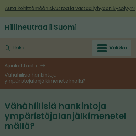
Siirry
Auta kehittämään sivustoa ja vastaa lyhyeen kyselyyn!
sisältöön
Hiilineutraali Suomi
Etusivu
Haku
Valikko
Ajankohtaista
Vähähiilisiä hankintoja
ympäristöjalanjälkimenetelmällä?
Vähähiilisiä hankintoja
ympäristöjalanjälkimenetel
mällä?