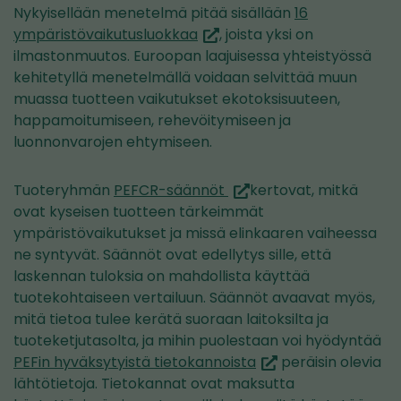
Nykyisellään menetelmä pitää sisällään
16
(siirryt
ympäristövaikutusluokkaa
, joista yksi on
toiseen
ilmastonmuutos. Euroopan laajuisessa yhteistyössä
palveluun)
kehitetyllä menetelmällä voidaan selvittää muun
muassa tuotteen vaikutukset ekotoksisuuteen,
happamoitumiseen, rehevöitymiseen ja
luonnonvarojen ehtymiseen.
(siirryt
Tuoteryhmän
PEFCR-säännöt
kertovat, mitkä
toiseen
ovat kyseisen tuotteen tärkeimmät
palveluun)
ympäristövaikutukset ja missä elinkaaren vaiheessa
ne syntyvät. Säännöt ovat edellytys sille, että
laskennan tuloksia on mahdollista käyttää
tuotekohtaiseen vertailuun. Säännöt avaavat myös,
mitä tietoa tulee kerätä suoraan laitoksilta ja
tuoteketjutasolta, ja mihin puolestaan voi hyödyntää
(siirryt
PEFin hyväksytyistä tietokannoista
peräisin olevia
toiseen
lähtötietoja. Tietokannat ovat maksutta