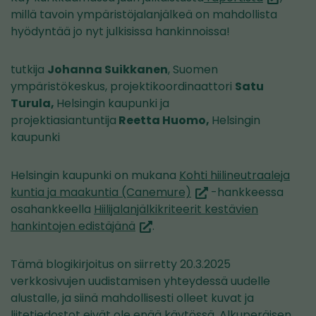
toiseen
millä tavoin ympäristöjalanjälkeä on mahdollista
palveluun
hyödyntää jo nyt julkisissa hankinnoissa!
tutkija
Johanna Suikkanen
, Suomen
ympäristökeskus, projektikoordinaattori
Satu
Turula,
Helsingin kaupunki ja
projektiasiantuntija
Reetta Huomo,
Helsingin
kaupunki
Helsingin kaupunki on mukana
Kohti hiilineutraaleja
(siirryt
kuntia ja maakuntia (Canemure)
-hankkeessa
toiseen
osahankkeella
Hiilijalanjälkikriteerit kestävien
(siirryt
palveluun)
hankintojen edistäjänä
.
toiseen
palveluun)
Tämä blogikirjoitus on siirretty 20.3.2025
verkkosivujen uudistamisen yhteydessä uudelle
alustalle, ja siinä mahdollisesti olleet kuvat ja
liitetiedostot eivät ole enää käytössä. Alkuperäisen