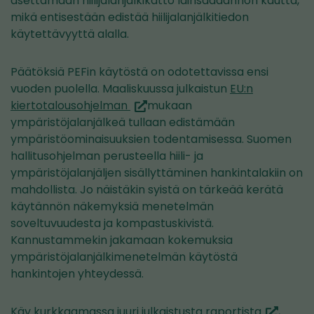
asettamaan hiilijalanjälkikatto lainsäädännön kautta,
mikä entisestään edistää hiilijalanjälkitiedon
käytettävyyttä alalla.
Päätöksiä PEFin käytöstä on odotettavissa ensi
vuoden puolella. Maaliskuussa julkaistun
EU:n
(siirryt
kiertotalousohjelman
mukaan
toiseen
ympäristöjalanjälkeä tullaan edistämään
palveluun)
ympäristöominaisuuksien todentamisessa. Suomen
hallitusohjelman perusteella hiili- ja
ympäristöjalanjäljen sisällyttäminen hankintalakiin on
mahdollista. Jo näistäkin syistä on tärkeää kerätä
käytännön näkemyksiä menetelmän
soveltuvuudesta ja kompastuskivistä.
Kannustammekin jakamaan kokemuksia
ympäristöjalanjälkimenetelmän käytöstä
hankintojen yhteydessä.
(siirryt
Käy kurkkaamassa juuri julkaistusta
raportista
,