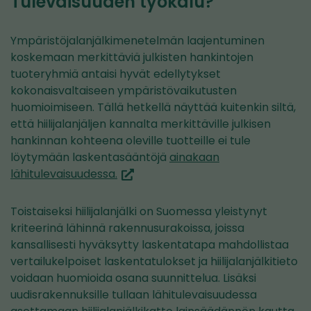
Tulevaisuuden työkalu?
Ympäristöjalanjälkimenetelmän laajentuminen
koskemaan merkittäviä julkisten hankintojen
tuoteryhmiä antaisi hyvät edellytykset
kokonaisvaltaiseen ympäristövaikutusten
huomioimiseen. Tällä hetkellä näyttää kuitenkin siltä,
että hiilijalanjäljen kannalta merkittäville julkisen
hankinnan kohteena oleville tuotteille ei tule
löytymään laskentasääntöjä
ainakaan
(siirryt
lähitulevaisuudessa.
toiseen
palveluun)
Toistaiseksi hiilijalanjälki on Suomessa yleistynyt
kriteerinä lähinnä rakennusurakoissa, joissa
kansallisesti hyväksytty laskentatapa mahdollistaa
vertailukelpoiset laskentatulokset ja hiilijalanjälkitieto
voidaan huomioida osana suunnittelua. Lisäksi
uudisrakennuksille tullaan lähitulevaisuudessa