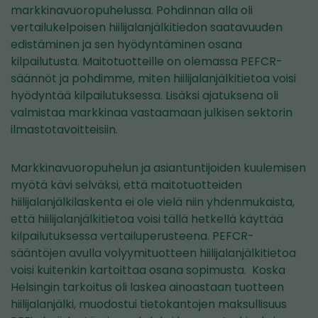
markkinavuoropuhelussa. Pohdinnan alla oli
vertailukelpoisen hiilijalanjälkitiedon saatavuuden
edistäminen ja sen hyödyntäminen osana
kilpailutusta. Maitotuotteille on olemassa PEFCR-
säännöt ja pohdimme, miten hiilijalanjälkitietoa voisi
hyödyntää kilpailutuksessa. Lisäksi ajatuksena oli
valmistaa markkinaa vastaamaan julkisen sektorin
ilmastotavoitteisiin.
Markkinavuoropuhelun ja asiantuntijoiden kuulemisen
myötä kävi selväksi, että maitotuotteiden
hiilijalanjälkilaskenta ei ole vielä niin yhdenmukaista,
että hiilijalanjälkitietoa voisi tällä hetkellä käyttää
kilpailutuksessa vertailuperusteena. PEFCR-
sääntöjen avulla volyymituotteen hiilijalanjälkitietoa
voisi kuitenkin kartoittaa osana sopimusta. Koska
Helsingin tarkoitus oli laskea ainoastaan tuotteen
hiilijalanjälki, muodostui tietokantojen maksullisuus