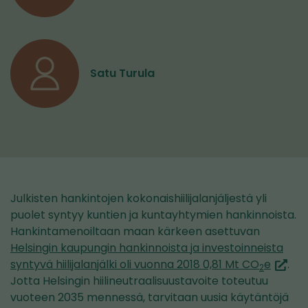
Satu Turula
Julkisten hankintojen kokonaishiilijalanjäljestä yli
puolet syntyy kuntien ja kuntayhtymien hankinnoista.
Hankintamenoiltaan maan kärkeen asettuvan
Helsingin kaupungin hankinnoista ja investoinneista
(siirryt
syntyvä hiilijalanjälki oli vuonna 2018 0,81 Mt CO
e
.
2
toisee
Jotta Helsingin hiilineutraalisuustavoite toteutuu
palvel
vuoteen 2035 mennessä, tarvitaan uusia käytäntöjä