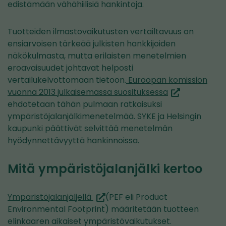
edistämään vähähiilisiä hankintoja.
Tuotteiden ilmastovaikutusten vertailtavuus on
ensiarvoisen tärkeää julkisten hankkijoiden
näkökulmasta, mutta erilaisten menetelmien
eroavaisuudet johtavat helposti
vertailukelvottomaan tietoon.
Euroopan komission
(siirryt
vuonna 2013 julkaisemassa suosituksessa
toiseen
ehdotetaan tähän pulmaan ratkaisuksi
palveluun)
ympäristöjalanjälkimenetelmää. SYKE ja Helsingin
kaupunki päättivät selvittää menetelmän
hyödynnettävyyttä hankinnoissa.
Mitä ympäristöjalanjälki kertoo
(siirryt
Ympäristöjalanjäljellä
(PEF eli Product
toiseen
Environmental Footprint) määritetään tuotteen
palveluun)
elinkaaren aikaiset ympäristövaikutukset.