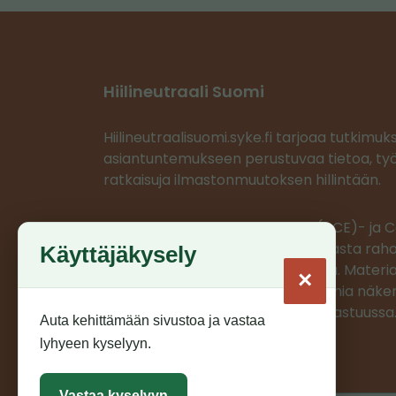
Hiilineutraali Suomi
Hiilineutraalisuomi.syke.fi tarjoaa tutkimuk
asiantuntemukseen perustuvaa tietoa, työ
ratkaisuja ilmastonmuutoksen hillintään.
Ilmastoratkaisujen vauhdittaja (ACE)- ja
projektit saavat EU:n LIFE-ohjelmasta rahoi
Käyttäjäkysely
projektien materiaalit on tuotettu. Materia
×
edustaa ainoastaan projektien omia näkem
CINEA/Euroopan komissio ei ole vastuussa
Auta kehittämään sivustoa ja vastaa
lyhyeen kyselyyn.
Vastaa kyselyyn