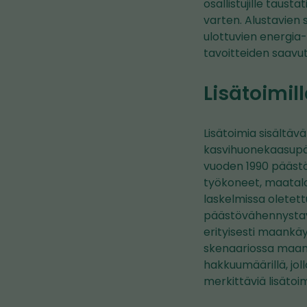
osallistujille taus
varten. Alustavien
ulottuvien energia-
tavoitteiden saavut
Lisätoimil
Lisätoimia sisältä
kasvihuonekaasupää
vuoden 1990 päästö
työkoneet, maatalou
laskelmissa oletett
päästövähennystavo
erityisesti maankäy
skenaariossa maank
hakkuumäärillä, joll
merkittäviä lisätoim