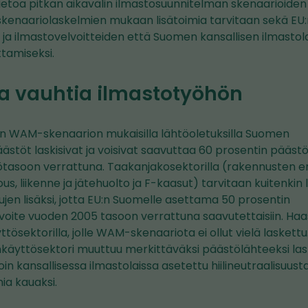
tatietoa pitkän aikavälin ilmastosuunnitelman skenaarioid
 skenaariolaskelmien mukaan lisätoimia tarvitaan sekä EU
 ja ilmastovelvoitteiden että Suomen kansallisen ilmasto
tamiseksi.
la vauhtia ilmastotyöhön
vän WAM-skenaarion mukaisilla lähtöoletuksilla Suomen
stöt laskisivat ja voisivat saavuttaa 60 prosentin pääs
tasoon verrattuna. Taakanjakosektorilla (rakennusten eri
s, liikenne ja jätehuolto ja F-kaasut) tarvitaan kuitenkin 
ujen lisäksi, jotta EU:n Suomelle asettama 50 prosentin
ite vuoden 2005 tasoon verrattuna saavutettaisiin. Haas
ttösektorilla, jolle WAM-skenaariota ei ollut vielä lasket
äyttösektori muuttuu merkittäväksi päästölähteeksi lask
oin kansallisessa ilmastolaissa asetettu hiilineutraalisuust
ia kauaksi.