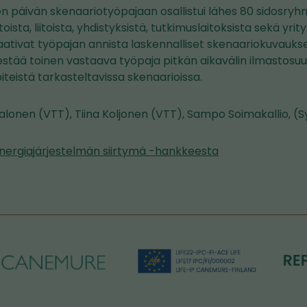
en päivän skenaariotyöpajaan osallistui lähes 80 sidosry
toista, liitoista, yhdistyksistä, tutkimuslaitoksista sekä yrit
t laativat työpajan annista laskennalliset skenaariokuvauk
rjestää toinen vastaava työpaja pitkän aikavälin ilmastos
teistä tarkasteltavissa skenaarioissa.
 Halonen (VTT), Tiina Koljonen (VTT), Sampo Soimakallio, (
nergiajärjestelmän siirtymä -hankkeesta