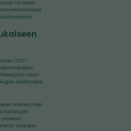
Kuuvan terveiset
ristöministeriöstä
lutilanteesta.
mukaiseen
EPower-CEST-
keudenmukaisen
hteistyötä Luken
rgian kehittyvistä
ksen erikoistutkija
ssä tuotetaan
tä yhdessä
josivat työpajan