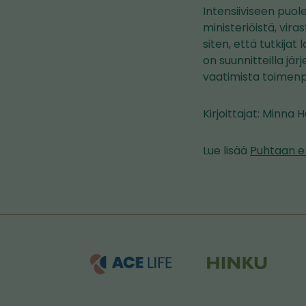
Intensiiviseen puol
ministeriöistä, viras
siten, että tutkija
on suunnitteilla jä
vaatimista toimenpi
Kirjoittajat: Minna
Lue lisää
Puhtaan e