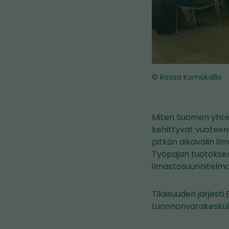
© Roosa Komokallio
Miten Suomen yhtei
kehittyvät vuoteen
pitkän aikavälin il
Työpajan tuotoksen
ilmastosuunnitelma
Tilaisuuden järjesti
Luonnonvarakesku