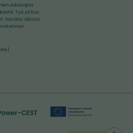
hmien edustajaa
yksistä. Työ jatkuu
set. Kevään aikana
uunnitelman
Syke)