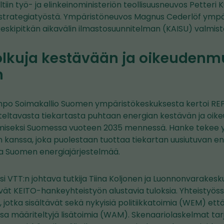
palveluun)
ltiin työ- ja elinkeinoministeriön teollisuusneuvos Petteri 
ostrategiatyöstä. Ympäristöneuvos Magnus Cederlöf ympä
eskipitkän aikavälin ilmastosuunnitelman (KAISU) valmiste
 polkuja kestävään ja oikeuden
n
ampo Soimakallio Suomen ympäristökeskuksesta kertoi R
eltavasta tiekartasta puhtaan energian kestävän ja oi
amiseksi Suomessa vuoteen 2035 mennessä. Hanke tekee y
anssa, joka puolestaan tuottaa tiekartan uusiutuvan ene
na Suomen energiajärjestelmää.
i VTT:n johtava tutkija Tiina Koljonen ja Luonnonvarakesku
elivät KEITO-hankeyhteistyön alustavia tuloksia. Yhteistyö
 jotka sisältävät sekä nykyisiä politiikkatoimia (WEM) et
sa määriteltyjä lisätoimia (WAM). Skenaariolaskelmat tar