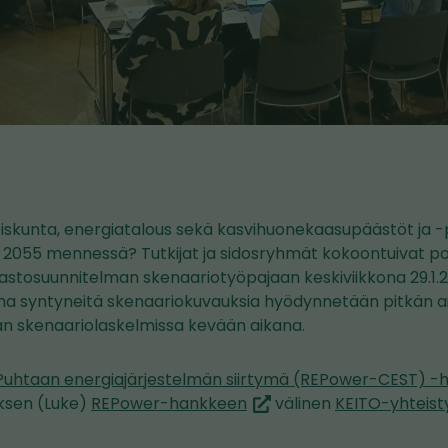
skunta, energiatalous sekä kasvihuonekaasupäästöt ja 
 2055 mennessä? Tutkijat ja sidosryhmät kokoontuivat p
mastosuunnitelman skenaariotyöpajaan keskiviikkona 29.1.2
a syntyneitä skenaariokuvauksia hyödynnetään pitkän ai
n skenaariolaskelmissa kevään aikana.
Puhtaan energiajärjestelmän siirtymä (REPower-CEST) 
(siirryt
ksen (Luke)
REPower-hankkeen
välinen
KEITO-yhteist
toiseen