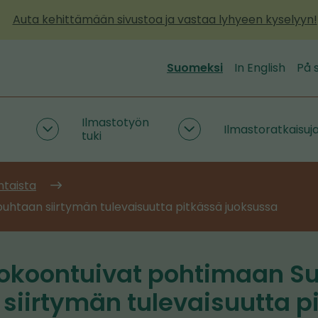
Auta kehittämään sivustoa ja vastaa lyhyeen kyselyyn!
Suomeksi
In English
På 
Ilmastotyön
Ilmastoratkaisuj
Päästötietoa
Ilmastotyön
tuki
ja
tuki
työkaluja
alasivut
alasivut
htaista
uhtaan siirtymän tulevaisuutta pitkässä juoksussa
 kokoontuivat pohtimaan 
siirtymän tulevaisuutta p