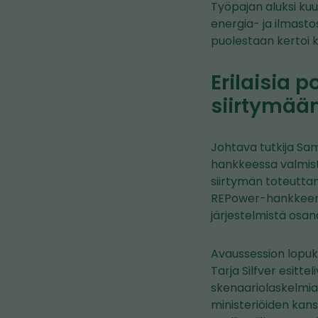
Työpajan aluksi kuu
energia- ja ilmast
puolestaan kertoi k
Erilaisia
siirtymää
Johtava tutkija S
hankkeessa valmist
siirtymän toteutt
REPower-hankkeen k
järjestelmistä osa
Avaussession lopuks
Tarja Silfver esitt
skenaariolaskelmia,
ministeriöiden kans