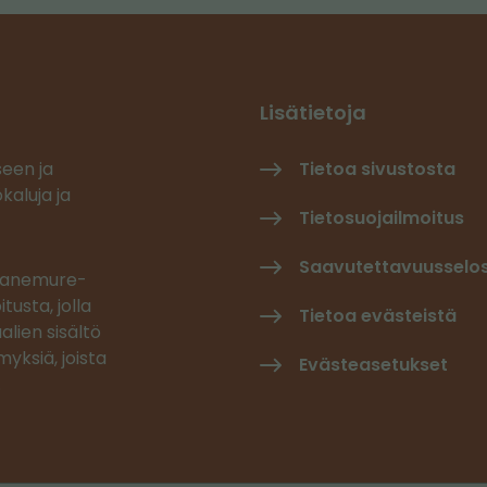
Lisätietoja
seen ja
Tietoa sivustosta
kaluja ja
Tietosuojailmoitus
Saavutettavuusselo
 Canemure-
tusta, jolla
Tietoa evästeistä
alien sisältö
yksiä, joista
Evästeasetukset
.