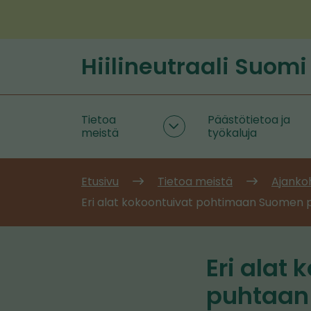
Siirry
sisältöön
Hiilineutraali Suomi
Etusivu
Tietoa
Päästötietoa ja
Tietoa
meistä
työkaluja
meistä
alasivut
Etusivu
Tietoa meistä
Ajanko
Eri alat kokoontuivat pohtimaan Suomen p
Eri alat
puhtaan 