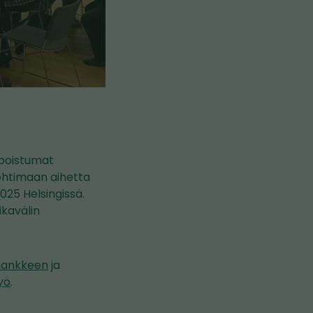
-poistumat
ohtimaan aihetta
025 Helsingissä.
kavälin
-hankkeen
ja
yö
.