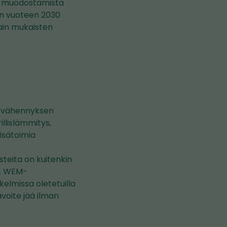
en muodostamista
:n vuoteen 2030
lain mukaisten
tövähennyksen
llislämmitys,
lisätoimia
teita on kuitenkin
tu. WEM-
elmissa oletetuilla
avoite jää ilman