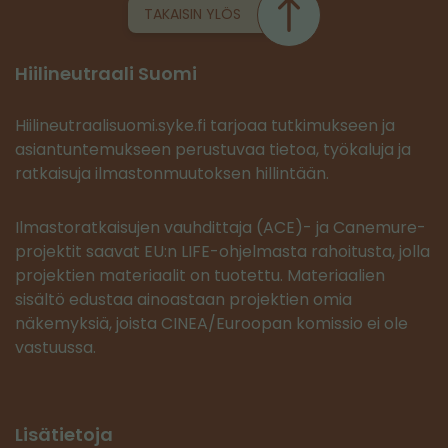
TAKAISIN YLÖS
Hiilineutraali Suomi
Hiilineutraalisuomi.syke.fi tarjoaa tutkimukseen ja
asiantuntemukseen perustuvaa tietoa, työkaluja ja
ratkaisuja ilmastonmuutoksen hillintään.
Ilmastoratkaisujen vauhdittaja (ACE)- ja Canemure-
projektit saavat EU:n LIFE-ohjelmasta rahoitusta, jolla
projektien materiaalit on tuotettu. Materiaalien
sisältö edustaa ainoastaan projektien omia
näkemyksiä, joista CINEA/Euroopan komissio ei ole
vastuussa.
Lisätietoja