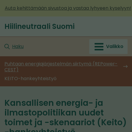
Siirry
Auta kehittämään sivustoa ja vastaa lyhyeen kyselyyn!
sisältöön
Hiilineutraali Suomi
Etusivu
Haku
Valikko
Puhtaan energiajärjestelmän siirtymä (REPower-
CEST)
KEITO-hankeyhteistyö
Kansallisen energia- ja
ilmastopolitiikan uudet
toimet ja -skenaariot (Keito)