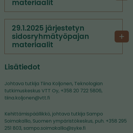
materiaalit
29.1.2025 järjestetyn
sidosryhmätyöpajan
materiaalit
Lisätiedot
Johtava tutkija Tiina Koljonen, Teknologian
tutkimuskeskus VTT Oy, +358 20 722 5806,
tiina.koljonen@vtt.fi
Kehittämispäällikkö, johtava tutkija Sampo
Soimakallio, Suomen ympäristökeskus, puh. +358 295
251 803, sampo.soimakallio@syke.fi