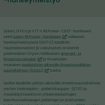
-hankeyhteistyö
Syken, GTK:n ja VTT:n REPower-CEST-hankkeen
(siirryt
sekä
Luken REPower-hankkeen
välisessä
toiseen
hankeyhteistyössä (KEITO) laadittiin
palveluun)
taustaskenaariot ja vaikutusten arvioinnit
pääministeri Orpon hallituksen
energia- ja
(siirryt
ilmastostrategian
ja Ilmastolain
toiseen
mukaisen
keskipitkän aikavälin ilmasto­politiikan
palveluun)
(siirryt
suunnitelman (KAISU)
tueksi.
toiseen
palveluun)
Lisäksi laadittiin pitkän aikavälin ilmastosuunnitelmaa
varten taakanjako-, päästökauppa- (ETS1) ja
maankäyttösektorin yhteenlaskettujen
kasvihuonekaasujen päästöjen ja poistumien