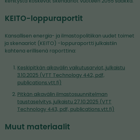
kehitystä koskevat skenaariot vuoteen 2055 saakka.
KEITO-loppuraportit
Kansallisen energia- ja ilmastopolitiikan uudet toimet
ja skenaariot (KEITO) -loppuraportti julkaistiin
kahtena erillisenä raporttina:
Keskipitkän aikavälin vaikutusarviot, julkaistu
3.10.2025 (VTT Technology 442, pdf,
publications.vtt.fi)
Pitkän aikavälin ilmastosuunnitelman
taustaselvitys, julkaistu 27.10.2025 (VTT
Technology 443, pdf, publications.vtt.fi)
Muut materiaalit