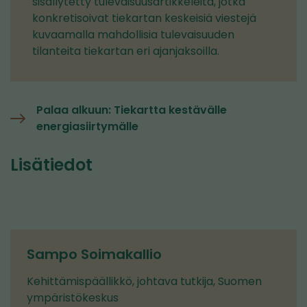
sisällytetty tulevaisuusartikkeleita, jotka
konkretisoivat tiekartan keskeisiä viestejä
kuvaamalla mahdollisia tulevaisuuden
tilanteita tiekartan eri ajanjaksoilla.
Palaa alkuun: Tiekartta kestävälle
energiasiirtymälle
Lisätiedot
Sampo Soimakallio
Kehittämispäällikkö, johtava tutkija, Suomen
ympäristökeskus