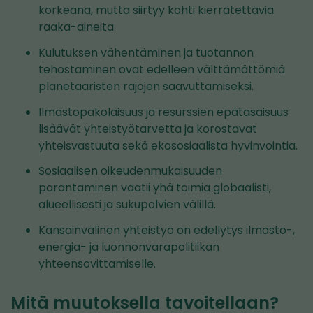
korkeana, mutta siirtyy kohti kierrätettäviä
raaka-aineita.
Kulutuksen vähentäminen ja tuotannon
tehostaminen ovat edelleen välttämättömiä
planetaaristen rajojen saavuttamiseksi.
Ilmastopakolaisuus ja resurssien epätasaisuus
lisäävät yhteistyötarvetta ja korostavat
yhteisvastuuta sekä ekososiaalista hyvinvointia.
Sosiaalisen oikeudenmukaisuuden
parantaminen vaatii yhä toimia globaalisti,
alueellisesti ja sukupolvien välillä.
Kansainvälinen yhteistyö on edellytys ilmasto-,
energia- ja luonnonvarapolitiikan
yhteensovittamiselle.
Mitä muutoksella tavoitellaan?