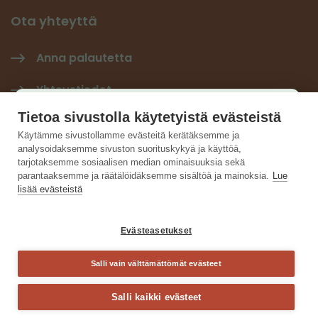
Ota yhteyttä
Anna palautetta
Yhteystiedot
Käyttäjäkysely
Tietoa sivustolla käytetyistä evästeistä
Tilaa Hiilineutraali-uutiskirje
×
Käytämme sivustollamme evästeitä kerätäksemme ja
analysoidaksemme sivuston suorituskykyä ja käyttöä,
Hiilineutraalisuomi LinkedInissä
Auta kehittämään sivustoa ja vastaa lyhyeen
tarjotaksemme sosiaalisen median ominaisuuksia sekä
parantaaksemme ja räätälöidäksemme sisältöä ja mainoksia.
Lue
kyselyyn.
lisää evästeistä
Vastaa kyselyyn
Evästeasetukset
Salli vain välttämättömät evästeet
Sulje
Salli kaikki evästeet