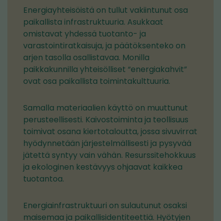
Energiayhteisöistä on tullut vakiintunut osa
paikallista infrastruktuuria. Asukkaat
omistavat yhdessä tuotanto- ja
varastointiratkaisuja, ja päätöksenteko on
arjen tasolla osallistavaa. Monilla
paikkakunnilla yhteisölliset “energiakahvit”
ovat osa paikallista toimintakulttuuria.
Samalla materiaalien käyttö on muuttunut
perusteellisesti. Kaivostoiminta ja teollisuus
toimivat osana kiertotaloutta, jossa sivuvirrat
hyödynnetään järjestelmällisesti ja pysyvää
jätettä syntyy vain vähän. Resurssitehokkuus
ja ekologinen kestävyys ohjaavat kaikkea
tuotantoa.
Energiainfrastruktuuri on sulautunut osaksi
maisemaa ja paikallisidentiteettiä. Hyötyjen