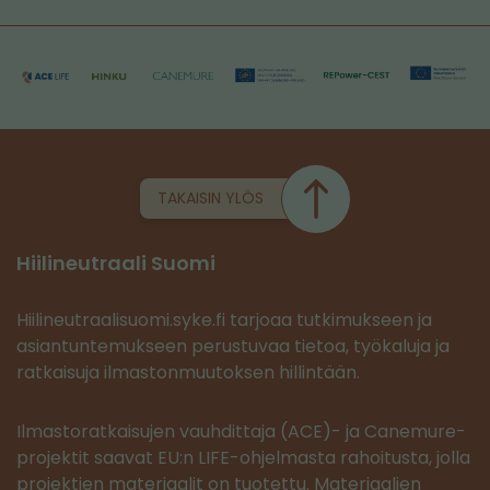
TAKAISIN YLÖS
Hiilineutraali Suomi
Hiilineutraalisuomi.syke.fi tarjoaa tutkimukseen ja
asiantuntemukseen perustuvaa tietoa, työkaluja ja
ratkaisuja ilmastonmuutoksen hillintään.
Ilmastoratkaisujen vauhdittaja (ACE)- ja Canemure-
projektit saavat EU:n LIFE-ohjelmasta rahoitusta, jolla
projektien materiaalit on tuotettu. Materiaalien