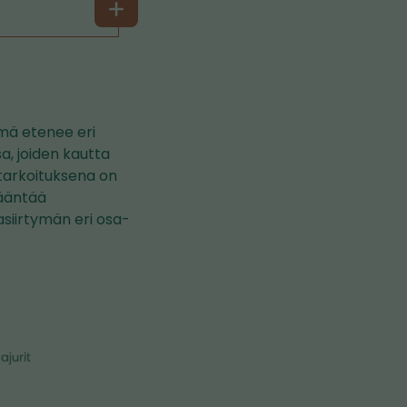
t
ymä etenee eri
a, joiden kautta
n tarkoituksena on
kääntää
asiirtymän eri osa-