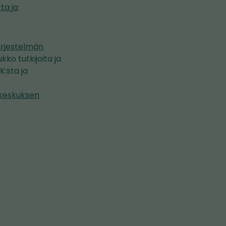
ta ja
ärjestelmän
kko tutkijoita ja
:sta ja
keskuksen