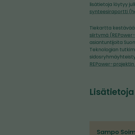
lisätietoja löytyy ju
synteesiraportti (he
Tiekartta kestävää
siirtymä (REPower-
asiantuntijoita Su
Teknologian tutkimu
sidosryhmäyhteisty
REPower-projektin (
Lisätietoja
Sampo Soim