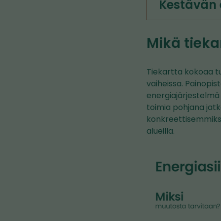
Kestävän 
Mikä tieka
Tiekartta kokoaa tu
vaiheissa. Painopis
energiajärjestelmä v
toimia pohjana jatk
konkreettisemmiksi,
alueilla.