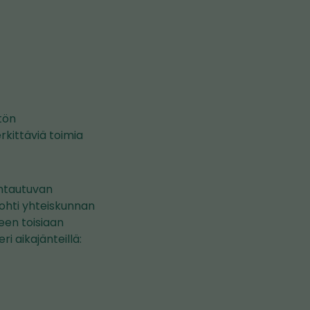
n
tön
rkittäviä toimia
untautuvan
kohti yhteiskunnan
een toisiaan
 aikajänteillä: