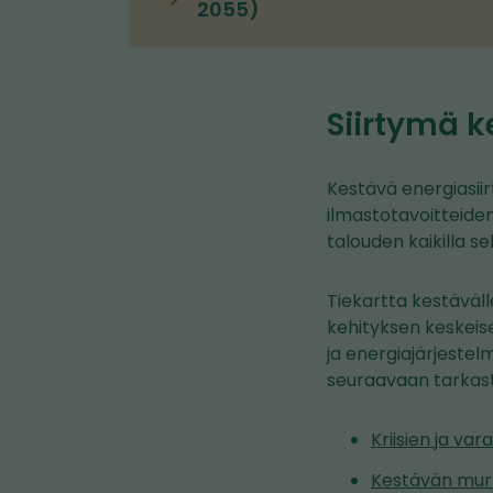
2055)
Siirtymä 
Kestävä energiasii
ilmastotavoitteide
talouden kaikilla sek
Tiekartta kestäväll
kehityksen keskeise
ja energiajärjestel
seuraavaan tarkaste
Kriisien ja va
Kestävän mur