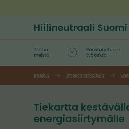
Siirry
sisältöön
Hiilineutraali Suomi
Etusivu
Tietoa
Päästötietoa ja
Tietoa
meistä
työkaluja
meistä
alasivut
Etusivu
Ilmastoratkaisuja
Ene
Tiekartta kestäväll
energiasiirtymälle