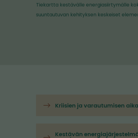
Tiekartta kestävälle energiasiirtymälle kok
suuntautuvan kehityksen keskeiset eleme
Kriisien ja varautumisen ai
Kestävän energiajärjestelm