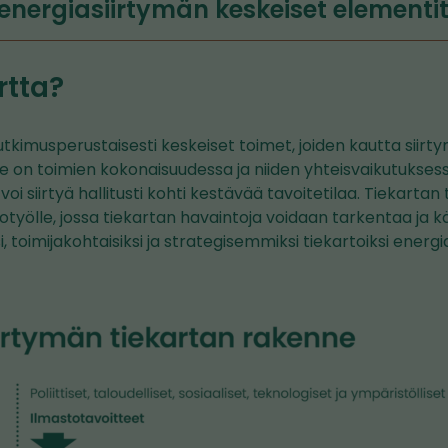
energiasiirtymän keskeiset elementi
rtta?
tkimusperustaisesti keskeiset toimet, joiden kautta siirt
te on toimien kokonaisuudessa ja niiden yhteisvaikutuksess
oi siirtyä hallitusti kohti kestävää tavoitetilaa. Tiekarta
otyölle, jossa tiekartan havaintoja voidaan tarkentaa ja 
 toimijakohtaisiksi ja strategisemmiksi tiekartoiksi energi