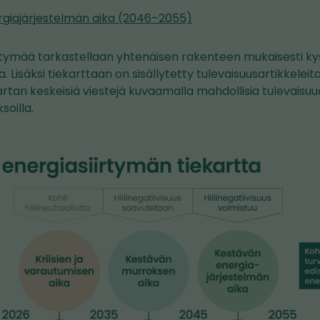
giajärjestelmän aika (2046–2055)
irtymää tarkastellaan yhtenäisen rakenteen mukaisesti ky
. Lisäksi tiekarttaan on sisällytetty tulevaisuusartikkeleita
artan keskeisiä viestejä kuvaamalla mahdollisia tulevaisuu
soilla.