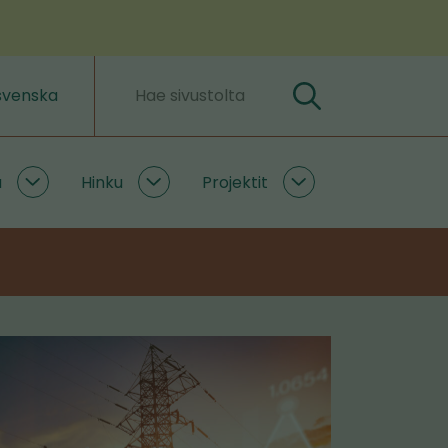
svenska
Hae
Hakusanat
a
Hinku
Projektit
Ilmastoratkaisuja
Hinku
Projektit
alasivut
alasivut
alasivut