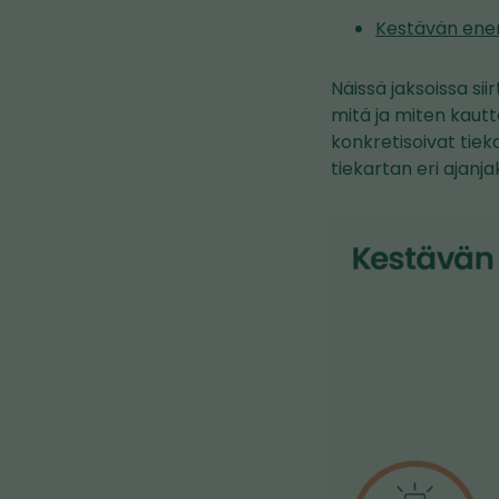
Kestävän ener
Näissä jaksoissa si
mitä ja miten kautta
konkretisoivat tiek
tiekartan eri ajanjak