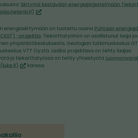
lkaisusta:
Siirtymä kestävään energiajärjestelmään Tiekart
(siirryt
lda.helsinki.fi)
.
toiseen
palveluun)
n energiasiirtymään on tuotettu osana
Puhtaan energiaj
CEST) -projektia
. Tiekarttatyöhön on osallistunut laaja jou
omen ympäristökeskuksesta, Geologian tutkimuskeskus GTK
skeskus VTT Oy:stä. Lisäksi projektissa on tehty laajaa
ötä ja tiekarttatyössä on tehty yhteistyötä
Luonnonvara
(siirryt
luke.fi)
kanssa.
toiseen
palveluun)
akallio