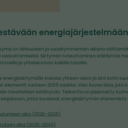
kestävään energiajärjestelmää
rtymä on lähivuosien ja vuosikymmenten aikana välttämä
n saavuttamiseksi. Siirtymän toteuttaminen edellyttää me
toreilla ja yhteiskunnan kaikilla tasoilla.
e energiasiirtymälle kokoaa yhteen vision ja sitä kohti su
t elementit vuoteen 2055 saakka. Visio kuvaa tilaa, jota 
män tavoitellaan kehittyvän. Tiekartta on jäsennetty kolm
lujaksoon, jotka kuvaavat energiasiirtymän etenemistä eri
rautumisen aika (2026–2035)
roksen aika (2036–2045)