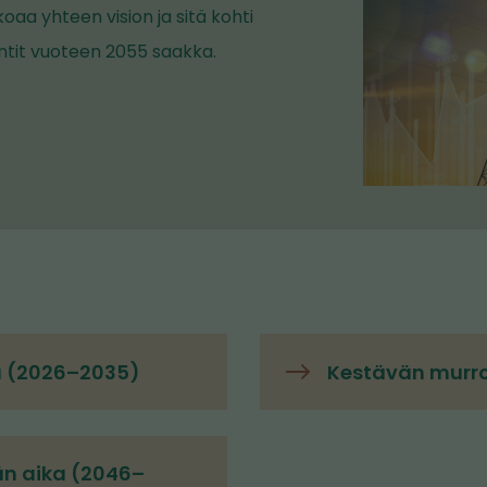
oaa yhteen vision ja sitä kohti
ntit vuoteen 2055 saakka.
ka (2026–2035)
Kestävän murro
än aika (2046–