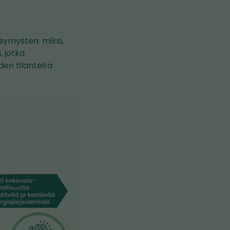
symysten: miksi,
, jotka
den tilanteita