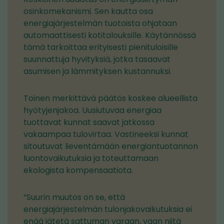
osinkomekanismi. Sen kautta osa
energiajärjestelmän tuotoista ohjataan
automaattisesti kotitalouksille. Käytännössä
tämä tarkoittaa erityisesti pienituloisille
suunnattuja hyvityksiä, jotka tasaavat
asumisen ja lämmityksen kustannuksi.
Toinen merkittävä päätös koskee alueellista
hyötyjenjakoa. Uusiutuvaa energiaa
tuottavat kunnat saavat jatkossa
vakaampaa tulovirtaa. Vastineeksi kunnat
sitoutuvat lieventämään energiantuotannon
luontovaikutuksia ja toteuttamaan
ekologista kompensaatiota.
”Suurin muutos on se, että
energiajärjestelmän tulonjakovaikutuksia ei
enää jätetä sattuman varaan, vaan niitä