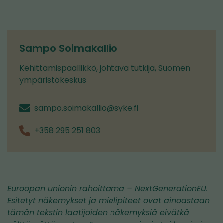
Sampo Soimakallio
Kehittämispäällikkö, johtava tutkija, Suomen
ympäristökeskus
sampo.soimakallio@syke.fi
+358 295 251 803
Euroopan unionin rahoittama – NextGenerationEU.
Esitetyt näkemykset ja mielipiteet ovat ainoastaan
tämän tekstin laatijoiden näkemyksiä eivätkä