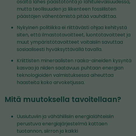
osalta lähes päästötöntä jo lähitulevaisuudessa,
mutta teollisuuden ja liikenteen fossiilisten
päästöjen vähentämistä pitää vauhdittaa.
Nykyinen politiikka ei riittävästi ohjaa kehitystä
siten, että ilmastotavoitteet, luontotavoitteet ja
muut ympäristötavoitteet voitaisiin savuttaa
sosiaalisesti hyväksyttävällä tavalla.
Kriittisten mineraalisten raaka-aineiden kysyntä
kasvaa ja niiden saatavuus puhtaan energian
teknologioiden valmistuksessa aiheuttaa
haasteita koko arvoketjussa.
Mitä muutoksella tavoitellaan?
Uusiutuviin ja vähähiilisiin energialähteisiin
perustuva energiajärjestelmä kattaen
tuotannon, siirron ja kaikki