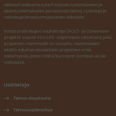
Hiilineutraalisuomi.syke.fi tarjoaa tutkimukseen ja
asiantuntemukseen perustuvaa tietoa, työkaluja ja
ratkaisuja ilmastonmuutoksen hillintään.
Ilmastoratkaisujen vauhdittaja (ACE)- ja Canemure-
projektit saavat EU:n LIFE-ohjelmasta rahoitusta, jolla
projektien materiaalit on tuotettu. Materiaalien
sisältö edustaa ainoastaan projektien omia
näkemyksiä, joista CINEA/Euroopan komissio ei ole
vastuussa.
Lisätietoja
Tietoa sivustosta
Tietosuojailmoitus