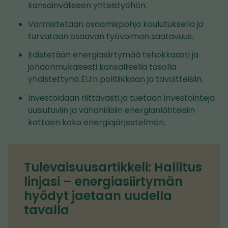
kansainväliseen yhteistyöhön.
Varmistetaan osaamispohja koulutuksella ja
turvataan osaavan työvoiman saatavuus.
Edistetään energiasiirtymää tehokkaasti ja
johdonmukaisesti kansallisella tasolla
yhdistettynä EU:n politiikkaan ja tavoitteisiin.
Investoidaan riittävästi ja tuetaan investointeja
uusiutuviin ja vähähiilisiin energianlähteisiin
kattaen koko energiajärjestelmän.
Tulevaisuusartikkeli: Hallitus
linjasi – energiasiirtymän
hyödyt jaetaan uudella
tavalla