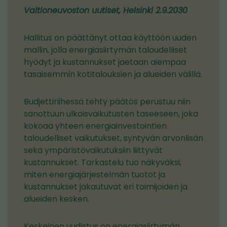
Valtioneuvoston uutiset, Helsinki 2.9.2030
Hallitus on päättänyt ottaa käyttöön uuden
mallin, jolla energiasiirtymän taloudelliset
hyödyt ja kustannukset jaetaan aiempaa
tasaisemmin kotitalouksien ja alueiden välillä.
Budjettiriihessä tehty päätös perustuu niin
sanottuun ulkoisvaikutusten taseeseen, joka
kokoaa yhteen energiainvestointien
taloudelliset vaikutukset, syntyvän arvonlisän
sekä ympäristövaikutuksiin liittyvät
kustannukset. Tarkastelu tuo näkyväksi,
miten energiajärjestelmän tuotot ja
kustannukset jakautuvat eri toimijoiden ja
alueiden kesken.
Keskeinen uudistus on energiasiirtymän